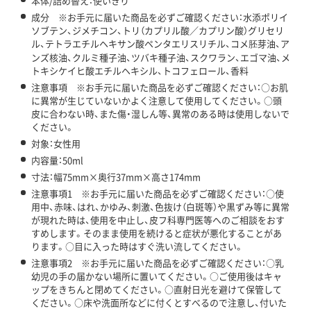
本体/詰め替え：使いきり
成分 ※お手元に届いた商品を必ずご確認ください：水添ポリイ
ソブテン、ジメチコン、トリ（カプリル酸／カプリン酸）グリセリ
ル、テトラエチルヘキサン酸ペンタエリスリチル、コメ胚芽油、ア
ンズ核油、クルミ種子油、ツバキ種子油、スクワラン、エゴマ油、メ
トキシケイヒ酸エチルヘキシル、トコフェロール、香料
注意事項 ※お手元に届いた商品を必ずご確認ください：○お肌
に異常が生じていないかよく注意して使用してください。○頭
皮に合わない時、また傷・湿しん等、異常のある時は使用しないで
ください。
対象：女性用
内容量：50ml
寸法：幅75mm×奥行37mm×高さ174mm
注意事項1 ※お手元に届いた商品を必ずご確認ください：○使
用中、赤味、はれ、かゆみ、刺激、色抜け（白斑等）や黒ずみ等に異常
が現れた時は、使用を中止し、皮フ科専門医等へのご相談をおす
すめします。そのまま使用を続けると症状が悪化することがあ
ります。○目に入った時はすぐ洗い流してください。
注意事項2 ※お手元に届いた商品を必ずご確認ください：○乳
幼児の手の届かない場所に置いてください。○ご使用後はキャ
ップをきちんと閉めてください。○直射日光を避けて保管して
ください。○床や洗面所などに付くとすべるので注意し、付いた