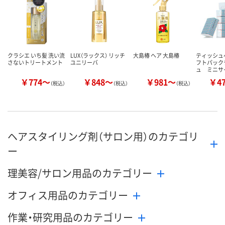
カゴへ
カゴへ
カ
クラシエ いち髪 洗い流
LUX（ラックス） リッチ
大島椿 ヘア 大島椿
ティッシュ
さないトリートメント
ユニリーバ
フトパック
ュ ミニサイ
￥774～
￥848～
￥981～
￥4
（税込）
（税込）
（税込）
ヘアスタイリング剤（サロン用）のカテゴリ
ー
理美容/サロン用品のカテゴリー
オフィス用品のカテゴリー
作業・研究用品のカテゴリー