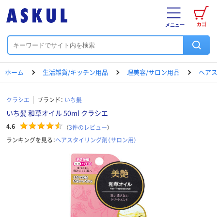
カゴ
メニュー
ホーム
生活雑貨/キッチン用品
理美容/サロン用品
ヘアス
クラシエ
ブランド：
いち髪
いち髪 和草オイル 50ml クラシエ
4.6
（
3
件のレビュー
）
ランキングを見る：
ヘアスタイリング剤（サロン用）