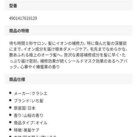
型番
4901417619129
商品の特徴
待ち時間０秒サロン。髪にイオンの補修力。特に傷んだ髪の深層部
にまで、イオン成分を届け根本ダメージケア。毛先までなめらかな、
艶あふれる極上のオーラ髪へ。贅沢な美容補修成分を髪に早く・た
っぷり届け密封。補修効果が続くシールドマスク効果のあるヘアパ
ック。心華やぐ椿蜜果の香り
商品仕様
メーカー：クラシエ
ブランド：いち髪
原産国：日本
香り：山桜の香り
商品タイプ：オイル
特徴：美髪ケア