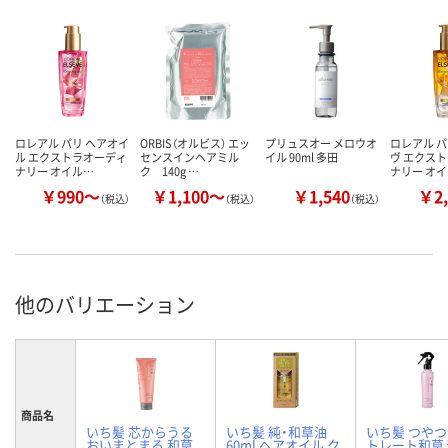
ロレアル パリ ヘアオイ
ORBIS（オルビス） エッ
プリュスオー メロウオ
ロレアル パ
ル エクストラオーディ
センスインヘアミル
イル 90ml 多田
ヴ エクス
ナリー オイル…
ク 140g …
ナリー オ
￥990～
￥1,100～
￥1,540
￥2,
（税込）
（税込）
（税込）
他のバリエーション
商品名
いち髪 芯からうる
いち髪 純・和草油
いち髪 つや
おいまとまる 和草
60ml ヘアオイル ク
トレート和草