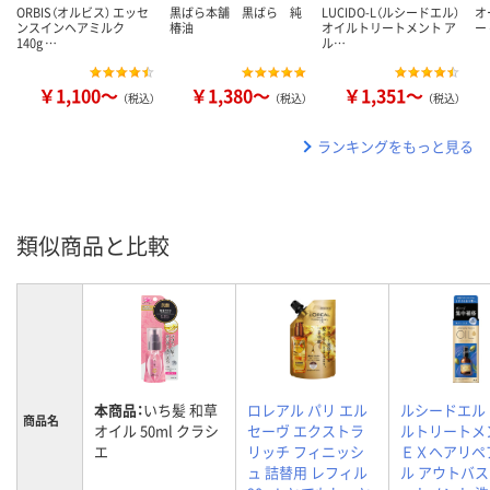
ORBIS（オルビス） エッセ
黒ばら本舗 黒ばら 純
LUCIDO-L（ルシードエル）
オ
ンスインヘアミルク
椿油
オイルトリートメント ア
ー
140g …
ル…
￥1,100～
￥1,380～
￥1,351～
（税込）
（税込）
（税込）
ランキングをもっと見る
類似商品と比較
本商品：
いち髪 和草
ロレアル パリ エル
ルシードエル
商品名
オイル 50ml クラシ
セーヴ エクストラ
ルトリートメ
エ
リッチ フィニッシ
ＥＸヘアリペ
ュ 詰替用 レフィル
ル アウトバ