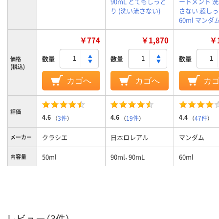
90mL とてもしっと
ートメント 
り (洗い流さない)
さない 超し
60ml マンダ
￥774
￥1,870
￥1
数量
数量
数量
価格
(税込)
カゴへ
カゴへ
カ
評価
4.6
4.6
4.4
（
3件
）
（
19件
）
（
47件
）
クラシエ
日本ロレアル
マンダム
メーカー
50ml
90ml、90mL
60ml
内容量
レビュー（3件）