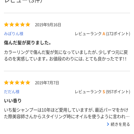
2019年9月16日
みぽりん様
レビューランク
A
(172ポイント)
傷んだ髪が戻りました。
カラーリングで傷んだ髪が気になっていましたが、少しずつ元に戻
るのを実感しています。お値段のわりには、とても良かったです！！
2019年7月7日
だだん様
レビューランク
S
(957ポイント)
いい香り
いち髪シャンプーは10年ほど愛用していますが、最近パーマをかけ
た際美容師さんからスタイリング時にオイルを使うように言われた
のでどうせならシリーズでとこちらを購入。香りはいち髪の定番の
続きを見る
香り。髪にはさっと馴染んで適度なツヤ感、馴染ませたあと手にベ