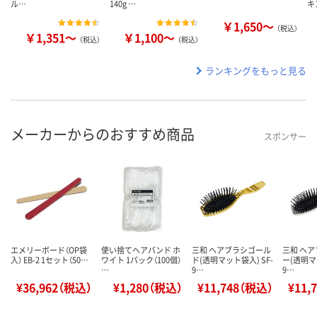
ル…
140g …
キ
￥1,650～
（税込）
￥1,351～
￥1,100～
（税込）
（税込）
ランキングをもっと見る
メーカーからのおすすめ商品
スポンサー
エメリーボード（OP袋
使い捨てヘアバンド ホ
三和 ヘアブラシゴール
三和 ヘ
入） EB-2 1セット（50…
ワイト 1パック（100個）
ド(透明マット袋入) SF-
ー(透明マ
…
9…
9…
¥36,962（税込）
¥1,280（税込）
¥11,748（税込）
¥11,