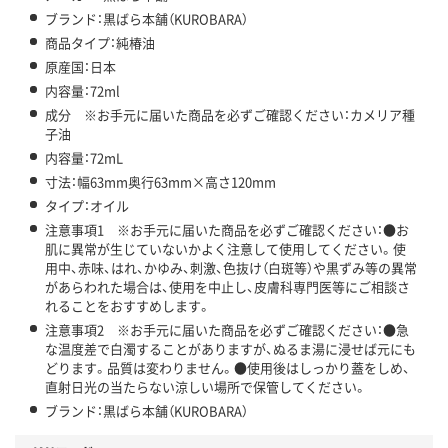
ブランド：黒ばら本舗（KUROBARA）
商品タイプ：純椿油
原産国：日本
内容量：72ml
成分 ※お手元に届いた商品を必ずご確認ください：カメリア種
子油
内容量：72mL
寸法：幅63mm奥行63mm×高さ120mm
タイプ：オイル
注意事項1 ※お手元に届いた商品を必ずご確認ください：●お
肌に異常が生じていないかよく注意して使用してください。使
用中、赤味、はれ、かゆみ、刺激、色抜け（白斑等）や黒ずみ等の異常
があらわれた場合は、使用を中止し、皮膚科専門医等にご相談さ
れることをおすすめします。
注意事項2 ※お手元に届いた商品を必ずご確認ください：●急
な温度差で白濁することがありますが、ぬるま湯に浸せば元にも
どります。品質は変わりません。●使用後はしっかり蓋をしめ、
直射日光の当たらない涼しい場所で保管してください。
ブランド：黒ばら本舗（KUROBARA）