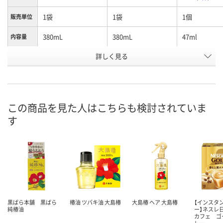
1袋
1袋
1個
販売単位
380mL
380mL
47ml
内容量
商品タイ
詳しく見る
コンディショナー
シャンプ
純椿油
プ
お申込番
UR96730
UR96731
EP22031
号
この商品を見た人はこちらも検討されていま
直送品
直送品
3点
在庫
す
8月7日（金）
お届け日
数量
お取り扱い終了しま
お取り扱い終了しま
した
した
カ
黒ばら本舗 黒ばら
椿油 ツバキ油 大島椿
大島椿 ヘア 大島椿
【インスタ
純椿油
ー】ネスレ
カフェ ゴ