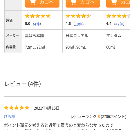
カゴへ
カゴへ
カ
評価
5.0
4.6
4.4
（
4件
）
（
19件
）
（
47件
）
黒ばら本舗
日本ロレアル
マンダム
メーカー
72mL、72ml
90ml、90mL
60ml
内容量
レビュー（4件）
2021年4月15日
ひろ様
レビューランク
S
(2706ポイント)
ポイント還元を考えると近所で買うのと変わらなかったので