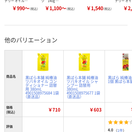
ナリー オイル…
ク 140g …
ナリー オ
￥990～
￥1,100～
￥1,540
￥2,
（税込）
（税込）
（税込）
他のバリエーション
商品名
黒ばら本舗 純椿油
黒ばら本舗 純椿油
黒ばら 純椿油 
ツバキオイル コン
ツバキオイル シャ
1個 黒ばら本
ディショナー 詰替
ンプー 詰替用
用 380mL
380mL
4901508975684 1袋
4901508975677 1袋
（直送品）
（直送品）
価格
￥710
￥603
(税込)
評価
4.0
（
1件
）