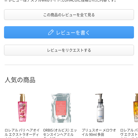
この商品のレビューを全て見る
レビューを書く
レビューをリクエストする
人気の商品
ロレアル パリ ヘアオイ
ORBIS（オルビス） エッ
プリュスオー メロウオ
ロレアル パ
ル エクストラオーディ
センスインヘアミル
イル 90ml 多田
ヴ エクス