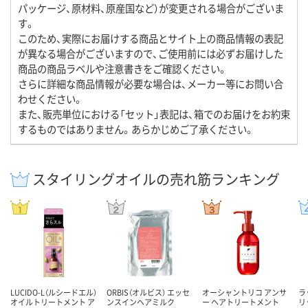
パッケージ、原材料、原産国など）が変更される場合がございま
す。
このため、実際にお届けする商品とサイト上の商品情報の表記
が異なる場合がございますので、ご使用前には必ずお届けした
商品の商品ラベルや注意書きをご確認ください。
さらに詳細な商品情報が必要な場合は、メーカー等にお問い合
わせください。
また、販売単位における「セット」表記は、箱でのお届けをお約束
するものではありません。あらかじめご了承ください。
スタイリングオイルの売れ筋ランキング
LUCIDO-L（ルシードエル）
ORBIS（オルビス） エッセ
オーシャントリコ アンサ
ラ
オイルトリートメント ア
ンスインヘアミルク
ー ヘアトリートメント
リ