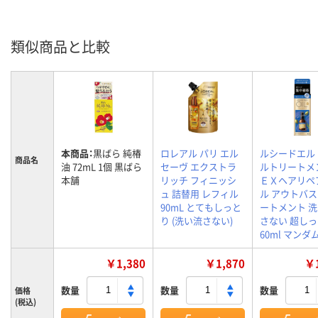
類似商品と比較
本商品：
黒ばら 純椿
ロレアル パリ エル
ルシードエル
商品名
油 72mL 1個 黒ばら
セーヴ エクストラ
ルトリートメ
本舗
リッチ フィニッシ
ＥＸヘアリペ
ュ 詰替用 レフィル
ル アウトバ
90mL とてもしっと
ートメント 
り (洗い流さない)
さない 超し
60ml マンダ
￥1,380
￥1,870
￥1
数量
数量
数量
価格
(税込)