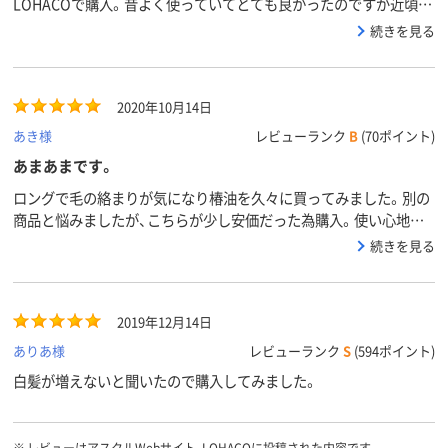
LOHACOで購入。昔よく使っていてとても良かったのですが近頃は
ヘアオイルもたくさん種類が出てるので浮気してました。が、最近
続きを見る
やっぱり椿オイルがなんやかんや1番だなぁと結局戻ってきました
◡̈
2020年10月14日
あき様
レビューランク
B
(70ポイント)
あまあまです。
ロングで毛の絡まりが気になり椿油を久々に買ってみました。別の
商品と悩みましたが、こちらが少し安価だった為購入。使い心地は
良好です。香も気にならない程度です。髪を乾かした後に10cmくら
続きを見る
いの毛先付近だけにつけてます。夜乾かした後に一回、起きてから
もう一回と1日に数回つけてます。べたつき過ぎるかなと思ってま
したが、特に気になりません。全体に付けたらベタつく気はします
2019年12月14日
が、毛先だけに付けるので髪が広がらずにまとまります。
ありあ様
レビューランク
S
(594ポイント)
白髪が増えないと聞いたので購入してみました。
※
レビューはアスクルWebサイト、LOHACOに投稿された内容です。