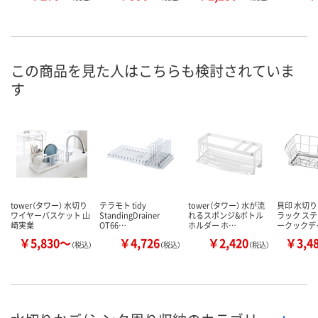
この商品を見た人はこちらも検討されていま
す
tower（タワー） 水切り
テラモト tidy
tower（タワー） 水が流
貝印 水切り
ワイヤーバスケット 山
StandingDrainer
れるスポンジ&ボトル
ラック ステ
崎実業
OT66…
ホルダー ホ…
ークックデ
￥5,830～
￥4,726
￥2,420
￥3,4
（税込）
（税込）
（税込）