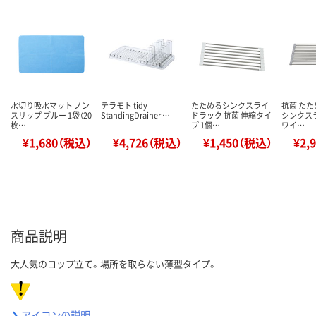
水切り吸水マット ノン
テラモト tidy
たためるシンクスライ
抗菌 たた
スリップ ブルー 1袋（20
StandingDrainer …
ドラック 抗菌 伸縮タイ
シンクス
枚…
プ 1個…
ワイ…
¥1,680（税込）
¥4,726（税込）
¥1,450（税込）
¥2,
商品説明
大人気のコップ立て。場所を取らない薄型タイプ。
アイコンの説明