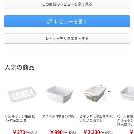
この商品のレビューを全て見る
レビューを書く
レビューをリクエストする
人気の商品
リス キッチン用品 防
アスベル Nポゼ 水切り
ヒマラヤ化学工業所 水
パール金属
汚・抗菌加工 白
切りかご 蓋無し
ク キッチン
型 水切り
￥270～
￥990～
￥2,230～
￥
（税込）
（税込）
（税込）