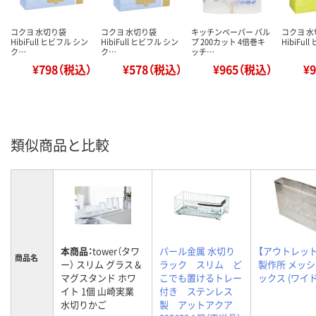
コクヨ 水切り袋
コクヨ 水切り袋
キッチンペーパー パル
コクヨ 
HibiFull ヒビフル シン
HibiFull ヒビフル シン
プ 200カット 4倍巻キ
HibiFul
ク…
ク…
ッチ…
¥798（税込）
¥578（税込）
¥965（税込）
¥
類似商品と比較
本商品：
tower（タワ
パール金属 水切り
【アウトレッ
商品名
ー） スリム グラス＆
ラック スリム ど
製作所 メッ
マグスタンド ホワ
こでも置けるトレー
ックス (ワイド
イト 1個 山崎実業
付き ステンレス
水切りかご
製 アットアクア