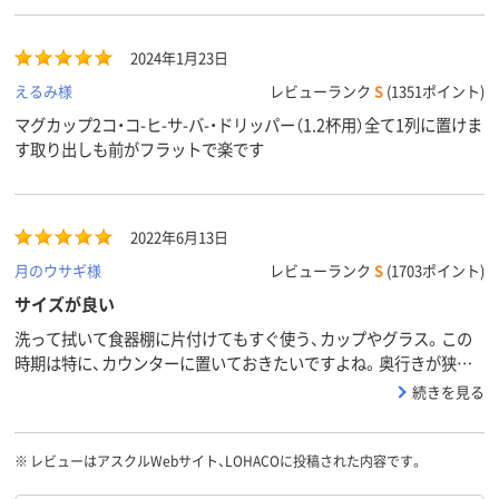
2024年1月23日
えるみ様
レビューランク
S
(1351ポイント)
マグカップ2コ・コ-ヒ-サ-バ-・ドリッパー（1.2杯用）全て1列に置けま
す取り出しも前がフラットで楽です
2022年6月13日
月のウサギ様
レビューランク
S
(1703ポイント)
サイズが良い
洗って拭いて食器棚に片付けてもすぐ使う、カップやグラス。この
時期は特に、カウンターに置いておきたいですよね。奥行きが狭い
ので場所を取らずオシャレにスタンバイできておススメです。
続きを見る
※
レビューはアスクルWebサイト、LOHACOに投稿された内容です。