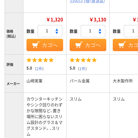
335653 1個（直送品）
￥1,320
￥3,130
￥1
数量
数量
数量
価格
(税込)
カゴへ
カゴへ
カ
評価
5.0
5.0
（
2件
）
（
1件
）
山崎実業
パール金属
大木製作所
メーカー
カウンターキッチン
スリム
スリム
やシンク回りのわず
かな隙間など、置き
場所に困らないスリ
ム設計のグラス＆マ
グスタンド。、スリ
ム