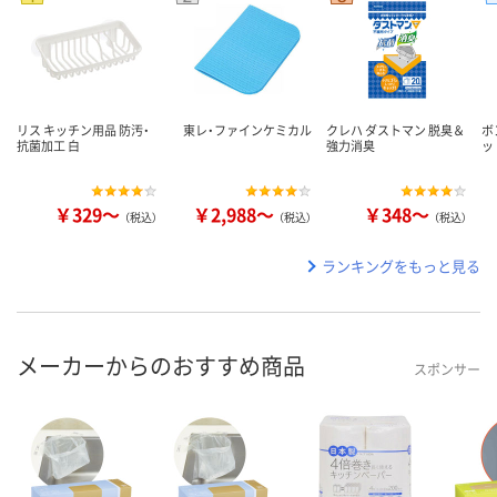
リス キッチン用品 防汚・
東レ・ファインケミカル
クレハ ダストマン 脱臭＆
ボ
抗菌加工 白
強力消臭
ッ
￥329～
￥2,988～
￥348～
（税込）
（税込）
（税込）
ランキングをもっと見る
メーカーからのおすすめ商品
スポンサー