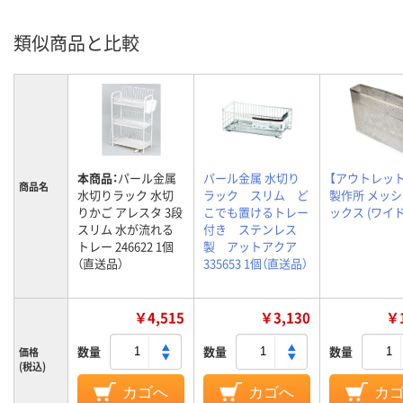
類似商品と比較
本商品：
パール金属
パール金属 水切り
【アウトレッ
商品名
水切りラック 水切
ラック スリム ど
製作所 メッ
りかご アレスタ 3段
こでも置けるトレー
ックス (ワイド
スリム 水が流れる
付き ステンレス
トレー 246622 1個
製 アットアクア
（直送品）
335653 1個（直送品）
￥4,515
￥3,130
￥1
数量
数量
数量
価格
(税込)
カゴへ
カゴへ
カ