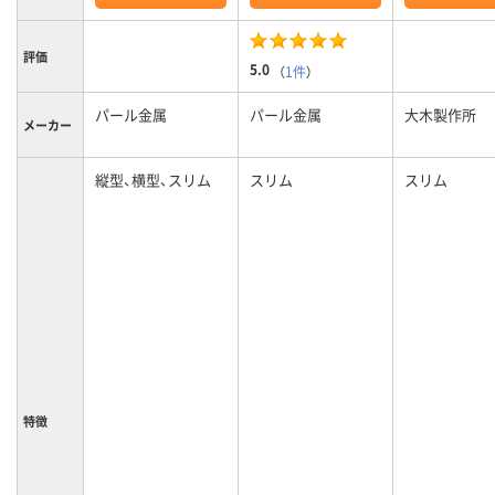
評価
5.0
（
1件
）
パール金属
パール金属
大木製作所
メーカー
縦型、横型、スリム
スリム
スリム
特徴