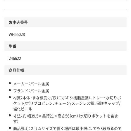
お申込番号
WH55028
型番
246622
商品仕様
メーカー：パール金属
ブランド：パール金属
材質：本体・まな板受け/鉄（エポキシ樹脂塗装）、トレー・水切りポ
ケット/ポリプロピレン、チェーン/ステンレス鋼、保護キャップ/
塩化ビニル
寸法：約 幅39.5×奥行21×高さ56（cm）（水切りポケットを含ま
ず）
商品説明：スリムサイズで置く場所は最小限に、でも3段あるので