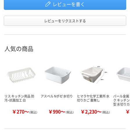
レビューを書く
レビューをリクエストする
人気の商品
リス キッチン用品 防
アスベル Nポゼ 水切り
ヒマラヤ化学工業所 水
パール金属
汚・抗菌加工 白
切りかご 蓋無し
ク キッチン
型 水切り
￥270～
￥990～
￥2,230～
￥
（税込）
（税込）
（税込）