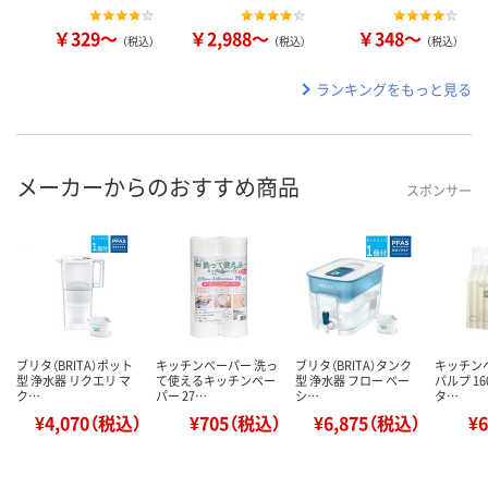
￥329～
￥2,988～
￥348～
（税込）
（税込）
（税込）
ランキングをもっと見る
メーカーからのおすすめ商品
スポンサー
ブリタ（BRITA）ポット
キッチンペーパー 洗っ
ブリタ（BRITA）タンク
キッチン
型 浄水器 リクエリ マ
て使えるキッチンペー
型 浄水器 フロー ベー
パルプ 1
ク…
パー 27…
シ…
タ…
¥4,070（税込）
¥705（税込）
¥6,875（税込）
¥