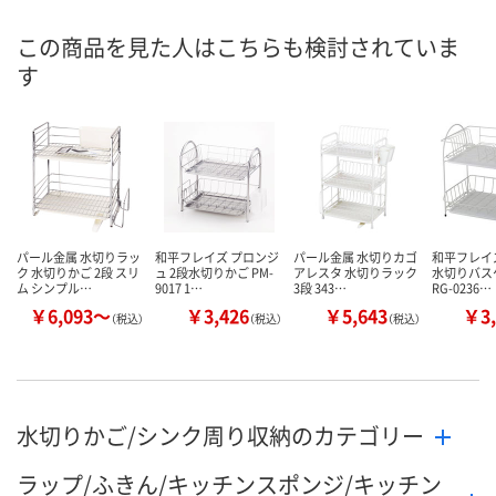
この商品を見た人はこちらも検討されていま
す
パール金属 水切りラッ
和平フレイズ プロンジ
パール金属 水切りカゴ
和平フレイ
ク 水切りかご 2段 スリ
ュ 2段水切りかご PM-
アレスタ 水切りラック
水切りバス
ム シンプル…
9017 1…
3段 343…
RG-0236…
￥6,093～
￥3,426
￥5,643
￥3,
（税込）
（税込）
（税込）
水切りかご/シンク周り収納のカテゴリー
ラップ/ふきん/キッチンスポンジ/キッチン