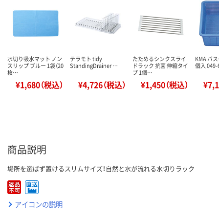
水切り吸水マット ノン
テラモト tidy
たためるシンクスライ
KMA バス
スリップ ブルー 1袋（20
StandingDrainer …
ドラック 抗菌 伸縮タイ
個入 049-
枚…
プ 1個…
¥1,680（税込）
¥4,726（税込）
¥1,450（税込）
¥7,
商品説明
場所を選ばず置けるスリムサイズ！自然と水が流れる水切りラック
アイコンの説明