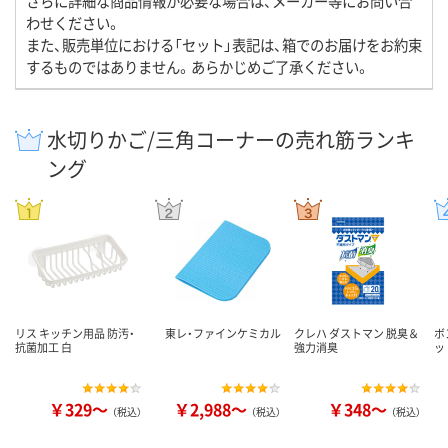
さらに詳細な商品情報が必要な場合は、メーカー等にお問い合
わせください。
また、販売単位における「セット」表記は、箱でのお届けをお約束
するものではありません。あらかじめご了承ください。
水切りかご/三角コーナーの売れ筋ランキ
ング
リス キッチン用品 防汚・
東レ・ファインケミカル
クレハ ダストマン 脱臭＆
ボ
抗菌加工 白
強力消臭
ッ
￥329～
￥2,988～
￥348～
（税込）
（税込）
（税込）