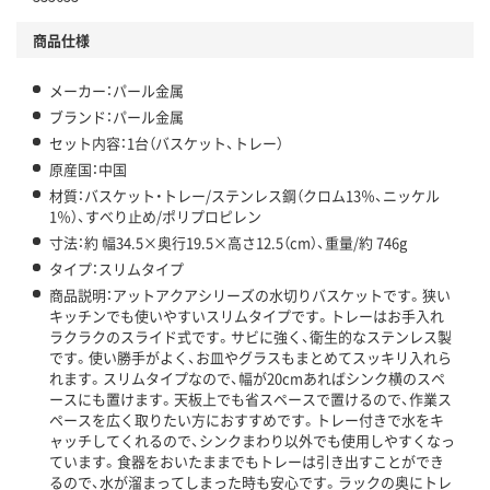
商品仕様
メーカー：パール金属
ブランド：パール金属
セット内容：1台（バスケット、トレー）
原産国：中国
材質：バスケット・トレー/ステンレス鋼（クロム13％、ニッケル
1％）、すべり止め/ポリプロピレン
寸法：約 幅34.5×奥行19.5×高さ12.5（cm）、重量/約 746g
タイプ：スリムタイプ
商品説明：アットアクアシリーズの水切りバスケットです。狭い
キッチンでも使いやすいスリムタイプです。トレーはお手入れ
ラクラクのスライド式です。サビに強く、衛生的なステンレス製
です。使い勝手がよく、お皿やグラスもまとめてスッキリ入れら
れます。スリムタイプなので、幅が20cmあればシンク横のスペ
ースにも置けます。天板上でも省スペースで置けるので、作業ス
ペースを広く取りたい方におすすめです。トレー付きで水をキ
ャッチしてくれるので、シンクまわり以外でも使用しやすくなっ
ています。食器をおいたままでもトレーは引き出すことができ
るので、水が溜まってしまった時も安心です。ラックの奥にトレ