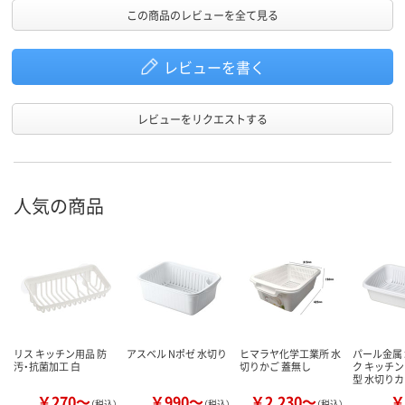
この商品のレビューを全て見る
レビューを書く
レビューをリクエストする
人気の商品
リス キッチン用品 防
アスベル Nポゼ 水切り
ヒマラヤ化学工業所 水
パール金属
汚・抗菌加工 白
切りかご 蓋無し
ク キッチン
型 水切り
￥270～
￥990～
￥2,230～
￥
（税込）
（税込）
（税込）