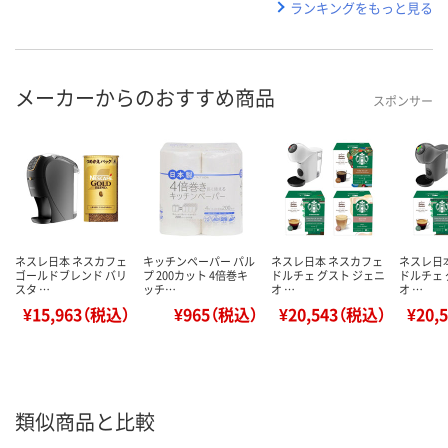
ランキングをもっと見る
メーカーからのおすすめ商品
スポンサー
ネスレ日本 ネスカフェ
キッチンペーパー パル
ネスレ日本 ネスカフェ
ネスレ日
ゴールドブレンド バリ
プ 200カット 4倍巻キ
ドルチェ グスト ジェニ
ドルチェ 
スタ …
ッチ…
オ …
オ …
¥15,963（税込）
¥965（税込）
¥20,543（税込）
¥20,
類似商品と比較