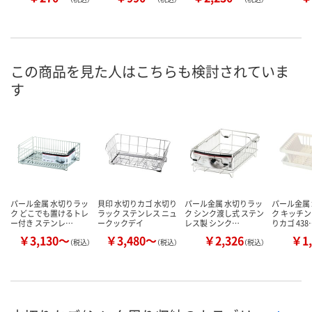
この商品を見た人はこちらも検討されていま
す
パール金属 水切りラッ
貝印 水切りカゴ 水切り
パール金属 水切りラッ
パール金属
ク どこでも置けるトレ
ラック ステンレス ニュ
ク シンク渡し式 ステン
ク キッチン
ー付き ステンレ…
ークックデイ
レス製 シンク…
りカゴ 438
￥3,130～
￥3,480～
￥2,326
￥1,
（税込）
（税込）
（税込）