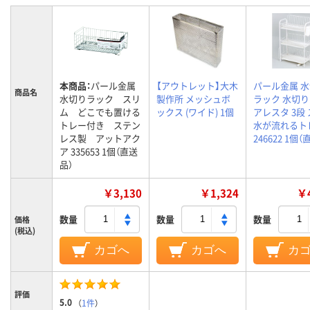
本商品：
パール金属
【アウトレット】大木
パール金属 
商品名
水切りラック スリ
製作所 メッシュボ
ラック 水切
ム どこでも置ける
ックス (ワイド) 1個
アレスタ 3段
トレー付き ステン
水が流れるト
レス製 アットアク
246622 1個
ア 335653 1個（直送
品）
￥3,130
￥1,324
￥4
数量
数量
数量
価格
(税込)
カゴへ
カゴへ
カ
評価
5.0
（
1件
）