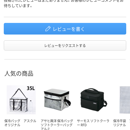
待ちしています。
レビューを書く
レビューをリクエストする
人気の商品
保冷バッグ アスクル
アサヒ興洋 保冷バッグ
サーモス ソフトクーラ
保冷平袋 
オリジナル
ソフトクーラーバッグ
ー RFD
リジナル
アルミ