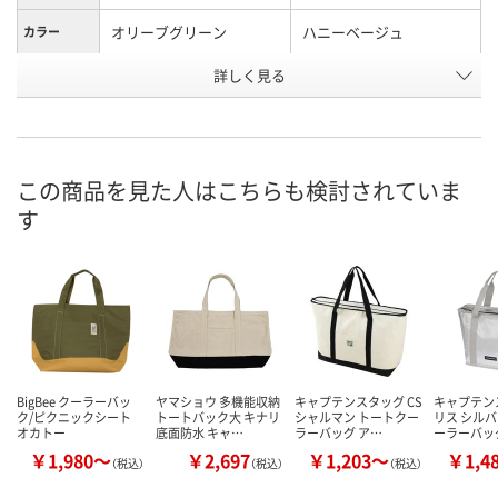
オリーブグリーン
ハニーベージュ
カラー
詳しく見る
トートバッグ（L）
トートバッグ（L）
種類
AW73391
AW73396
お申込番号
3点
入荷待ち
在庫
この商品を見た人はこちらも検討されていま
8月11日（火）
お届け日
す
数量
お取り扱い終了しました
カゴへ
BigBee クーラーバッ
ヤマショウ 多機能収納
キャプテンスタッグ CS
キャプテン
ク/ピクニックシート
トートバック大 キナリ
シャルマン トートクー
リス シル
オカトー
底面防水 キャ…
ラーバッグ ア…
ーラーバッ
￥1,980～
￥2,697
￥1,203～
￥1,4
（税込）
（税込）
（税込）