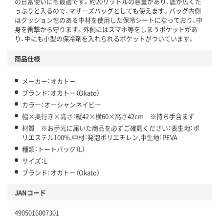
の日常使いにも最適です。約20リットルの容量があり、底が広くた
っぷりと入るので、マザーズバッグとしても使えます。バッグ内側
はクッション性のある中材を使用した保冷シートになっており、中
身を衝撃から守ります。外側にはスマホ等をしまうポケットがあ
り、中にも小型の保冷剤を入れられるポケットがついています。
商品仕様
メーカー：オカトー
ブランド：オカトー（Okato）
カラー：オーシャンネイビー
幅×奥行き×高さ：縦42×横60×高さ42cm ※持ち手含まず
材質 ※お手元に届いた商品を必ずご確認ください：表生地：ポ
リエステル100%,中材：発泡ポリエチレン,中生地：PEVA
種類：トートバッグ（L）
サイズ：L
ブランド：オカトー（Okato）
JANコード
4905016007301