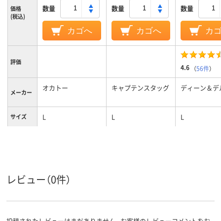
数量
数量
数量
価格
(税込)
カゴへ
カゴへ
カ
評価
4.6
（
56件
）
オカトー
キャプテンスタッグ
ディーン＆デ
メーカー
L
L
L
サイズ
レビュー（0件）
投稿されたレビューはまだありません。お客様のレビューコメントをお