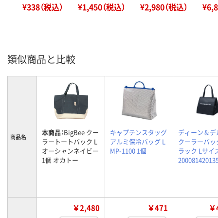
¥338（税込）
¥1,450（税込）
¥2,980（税込）
¥6,
類似商品と比較
本商品：
BigBee クー
キャプテンスタッグ
ディーン＆デ
商品名
ラートートバック L
アルミ保冷バッグ L
クーラーバッ
オーシャンネイビー
MP-1100 1個
ラック Lサイ
1個 オカトー
20008142013
￥2,480
￥471
￥4