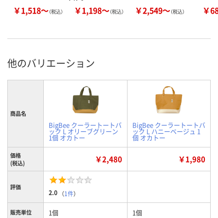
￥1,518～
￥1,198～
￥2,549～
￥6
（税込）
（税込）
（税込）
他のバリエーション
商品名
BigBee クーラートートバ
BigBee クーラートートバ
ック L オリーブグリーン
ック L ハニーベージュ 1
1個 オカトー
個 オカトー
価格
￥2,480
￥1,980
(税込)
評価
2.0
（
1件
）
1個
1個
販売単位