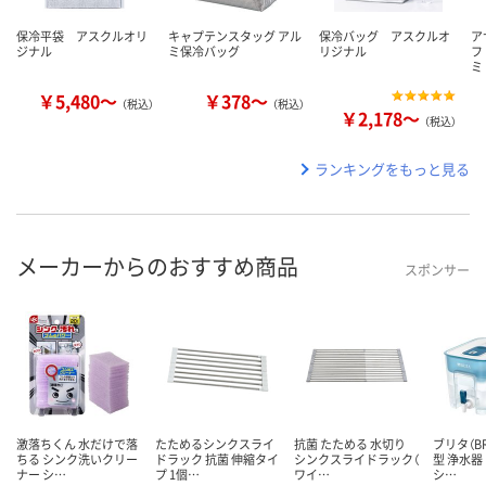
保冷平袋 アスクルオリ
キャプテンスタッグ アル
保冷バッグ アスクルオ
ア
ジナル
ミ保冷バッグ
リジナル
フ
ミ
￥5,480～
￥378～
（税込）
（税込）
￥2,178～
（税込）
ランキングをもっと見る
メーカーからのおすすめ商品
スポンサー
激落ちくん 水だけで落
たためるシンクスライ
抗菌 たためる 水切り
ブリタ（B
ちる シンク洗いクリー
ドラック 抗菌 伸縮タイ
シンクスライドラック（
型 浄水器
ナー シ…
プ 1個…
ワイ…
シ…