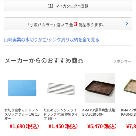
マイカタログへ登録
3
「寸法」「カラー」 違いで 全
商品あります。
山崎実業の水切りかご/シンク周り収納を全て見る
メーカーからのおすすめ商品
スポンサー
水切り吸水マット ノン
たためるシンクスライ
KMA P.P黒茶角型浅篭
KMA P.
スリップ ブルー 1袋（20
ドラック 抗菌 伸縮タイ
BKA3030 049-…
KA6045 
枚…
プ 1個…
¥1,680（税込）
¥1,450（税込）
¥5,470（税込）
¥7,