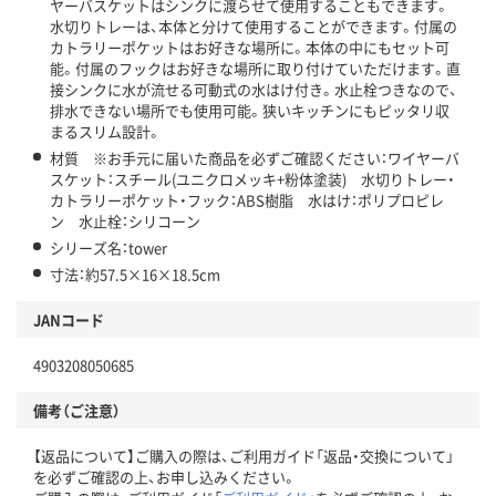
ヤーバスケットはシンクに渡らせて使用することもできます。
水切りトレーは、本体と分けて使用することができます。付属の
カトラリーポケットはお好きな場所に。本体の中にもセット可
能。付属のフックはお好きな場所に取り付けていただけます。直
接シンクに水が流せる可動式の水はけ付き。水止栓つきなので、
排水できない場所でも使用可能。狭いキッチンにもピッタリ収
まるスリム設計。
材質 ※お手元に届いた商品を必ずご確認ください：ワイヤーバ
スケット：スチール(ユニクロメッキ+粉体塗装) 水切りトレー・
カトラリーポケット・フック：ABS樹脂 水はけ：ポリプロピレ
ン 水止栓：シリコーン
シリーズ名：tower
寸法：約57.5×16×18.5cm
JANコード
4903208050685
備考（ご注意）
【返品について】ご購入の際は、ご利用ガイド「返品・交換について」
を必ずご確認の上、お申し込みください。