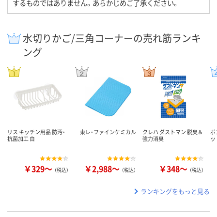
するものではありません。あらかじめご了承ください。
水切りかご/三角コーナーの売れ筋ランキ
ング
リス キッチン用品 防汚・
東レ・ファインケミカル
クレハ ダストマン 脱臭＆
ボ
抗菌加工 白
強力消臭
ッ
￥329～
￥2,988～
￥348～
（税込）
（税込）
（税込）
ランキングをもっと見る