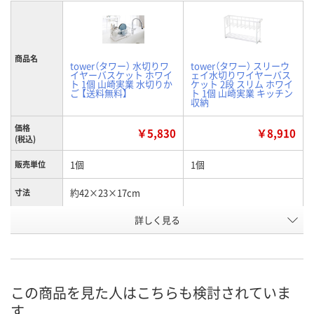
商品名
tower（タワー） 水切りワ
tower（タワー） スリーウ
イヤーバスケット ホワイ
ェイ水切りワイヤーバス
ト 1個 山崎実業 水切りか
ケット 2段 スリム ホワイ
ご 【送料無料】
ト 1個 山崎実業 キッチン
収納
価格
￥5,830
￥8,910
(税込)
1個
1個
販売単位
約42×23×17cm
寸法
詳しく見る
ホワイト
WH
カラー
AW71663
AW73949
お申込番号
2点
2点
在庫
この商品を見た人はこちらも検討されていま
8月8日（土）
8月8日（土）
お届け日
す