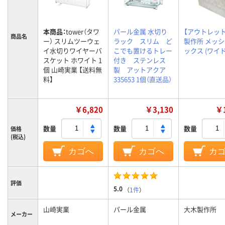
本商品：
tower（タワ
パール金属 水切り
【アウトレッ
商品名
ー） スリムツーウェ
ラック スリム ど
製作所 メッ
イ水切りワイヤーバ
こでも置けるトレー
ックス (ワイド
スケット ホワイト 1
付き ステンレス
個 山崎実業 【送料無
製 アットアクア
料】
335653 1個（直送品）
￥6,820
￥3,130
￥1
数量
数量
数量
価格
(税込)
カゴへ
カゴへ
カ
評価
5.0
（
1件
）
山崎実業
パール金属
大木製作所
メーカー