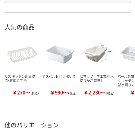
人気の商品
リス キッチン用品 防
アスベル Nポゼ 水切り
ヒマラヤ化学工業所 水
パール金属
汚・抗菌加工 白
切りかご 蓋無し
ク キッチン
型 水切り
￥270～
￥990～
￥2,230～
￥
（税込）
（税込）
（税込）
他のバリエーション