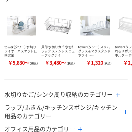
数量
数量
カゴへ
カゴへ
tower（タワー） 水切り
貝印 水切りカゴ 水切り
tower（タワー） スリム
tower（タ
ワイヤーバスケット 山
ラック ステンレス ニュ
グラス＆マグスタンド
れるスポン
崎実業
ークックデイ
ホワイト…
ホルダー 
￥5,830～
￥3,480～
￥1,320
￥2,
（税込）
（税込）
（税込）
水切りかご/シンク周り収納のカテゴリー
ラップ/ふきん/キッチンスポンジ/キッチン
用品のカテゴリー
オフィス用品のカテゴリー