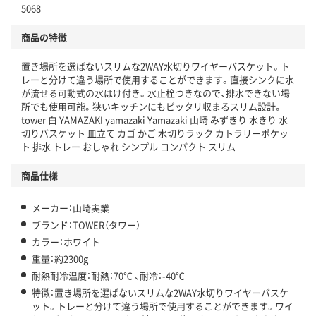
5068
商品の特徴
置き場所を選ばないスリムな2WAY水切りワイヤーバスケット。ト
レーと分けて違う場所で使用することができます。直接シンクに水
が流せる可動式の水はけ付き。水止栓つきなので、排水できない場
所でも使用可能。狭いキッチンにもピッタリ収まるスリム設計。
tower 白 YAMAZAKI yamazaki Yamazaki 山崎 みずきり 水きり 水
切りバスケット 皿立て カゴ かご 水切りラック カトラリーポケッ
ト 排水 トレー おしゃれ シンプル コンパクト スリム
商品仕様
メーカー：山崎実業
ブランド：TOWER（タワー）
カラー：ホワイト
重量：約2300g
耐熱耐冷温度：耐熱：70℃ 、耐冷：-40℃
特徴：置き場所を選ばないスリムな2WAY水切りワイヤーバスケ
ット。トレーと分けて違う場所で使用することができます。ワイ