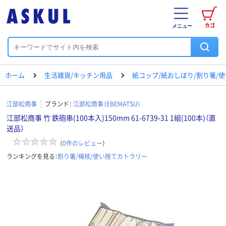
カゴ
メニュー
ホーム
生活雑貨/キッチン用品
紙コップ/紙おしぼり/割り箸/
江部松商事
ブランド：
江部松商事（EBEMATSU）
江部松商事 竹 鉄砲串(100本入)150mm 61-6739-31 1組(100本)（直
送品）
（
0
件のレビュー
）
ランキングを見る：
割り箸/楊枝/使い捨てカトラリー