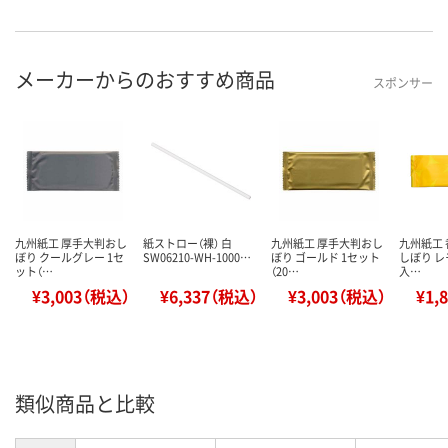
メーカーからのおすすめ商品
スポンサー
九州紙工 厚手大判おし
紙ストロー（裸） 白
九州紙工 厚手大判おし
九州紙工
ぼり クールグレー 1セ
SW06210-WH-1000…
ぼり ゴールド 1セット
しぼり レ
ット（…
（20…
入…
¥3,003（税込）
¥6,337（税込）
¥3,003（税込）
¥1,
類似商品と比較