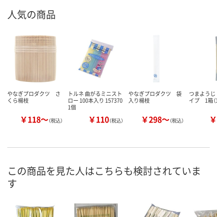
人気の商品
やなぎプロダクツ さ
トルネ 曲がるミニスト
やなぎプロダクツ 袋
つまようじ
くら楊枝
ロー 100本入り 157370
入り楊枝
イプ 1箱（1
1個
￥118～
￥110
￥298～
￥
（税込）
（税込）
（税込）
この商品を見た人はこちらも検討されていま
す