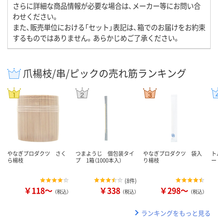
さらに詳細な商品情報が必要な場合は、メーカー等にお問い合
わせください。
また、販売単位における「セット」表記は、箱でのお届けをお約束
するものではありません。あらかじめご了承ください。
爪楊枝/串/ピックの売れ筋ランキング
やなぎプロダクツ さく
つまようじ 個包装タイ
やなぎプロダクツ 袋入
ト
ら楊枝
プ 1箱（1000本入）
り楊枝
ー 
(
8件
)
￥118～
￥338
￥298～
（税込）
（税込）
（税込）
ランキングをもっと見る