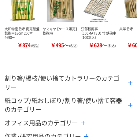
大和物産 竹串 商売繁盛
ヤマキヤ 【ケース販売】
江部松商事
萬洋 竹串
鉄砲串18cm 250本
鉄砲串
（EBEMATSU） 竹 鉄砲串
4698…
（100本入）
￥874
￥495～
￥628～
￥6
（税込）
（税込）
（税込）
割り箸/楊枝/使い捨てカトラリーのカテゴ
リー
紙コップ/紙おしぼり/割り箸/使い捨て容器
のカテゴリー
オフィス用品のカテゴリー
作業・研究用品のカテゴリー