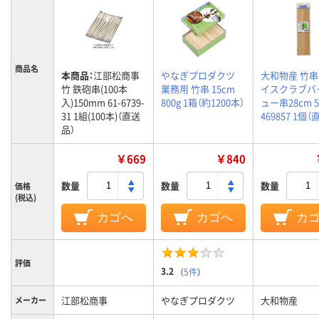
商品名
本商品：
江部松商事
やなぎプロダクツ
大和物産 竹串
竹 鉄砲串(100本
業務用 竹串 15cm
イスクラブバ
入)150mm 61-6739-
800g 1箱（約1200本）
ュー串28cm 
31 1組(100本)（直送
469857 1個
品）
￥669
￥840
数量
数量
数量
価格
(税込)
カゴへ
カゴへ
カ
評価
3.2
（
5件
）
江部松商事
やなぎプロダクツ
大和物産
メーカー