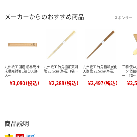
メーカーからのおすすめ商品
スポンサー
九州紙工 国産 植林元禄
九州紙工 竹角極細天削
九州紙工 竹角極細炭化
三和 使
未晒完封箸 1箱（800膳
箸 23.5cm（帯巻） 1袋…
天削箸 23.5cm（帯巻）
ーン 個包
入…
…
ー TS…
¥3,080（税込）
¥2,288（税込）
¥2,497（税込）
¥2,
商品説明