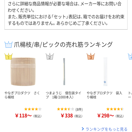
さらに詳細な商品情報が必要な場合は、メーカー等にお問い合
わせください。
また、販売単位における「セット」表記は、箱でのお届けをお約束
するものではありません。あらかじめご了承ください。
爪楊枝/串/ピックの売れ筋ランキング
やなぎプロダクツ さく
つまようじ 個包装タイ
やなぎプロダクツ 袋入
ト
ら楊枝
プ 1箱（1000本入）
り楊枝
ー 
(
8件
)
￥118～
￥338
￥298～
（税込）
（税込）
（税込）
ランキングをもっと見る