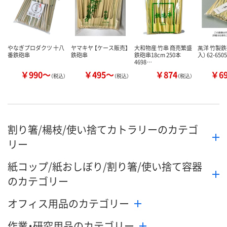
やなぎプロダクツ 十八
ヤマキヤ 【ケース販売】
大和物産 竹串 商売繁盛
萬洋 竹製鉄
番鉄砲串
鉄砲串
鉄砲串18cm 250本
入） 62-6505
4698…
￥990～
￥495～
￥874
￥6
（税込）
（税込）
（税込）
割り箸/楊枝/使い捨てカトラリーのカテゴ
リー
紙コップ/紙おしぼり/割り箸/使い捨て容器
のカテゴリー
オフィス用品のカテゴリー
作業・研究用品のカテゴリー