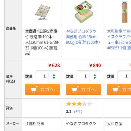
商品名
本商品：
江部松商事
やなぎプロダクツ
大和物産 竹串
竹 鉄砲串(100本
業務用 竹串 15cm
イスクラブバ
入)120mm 61-6739-
800g 1箱（約1200本）
ュー串28cm 
32 1組(100本)（直送
469857 1個
品）
￥628
￥840
数量
数量
数量
価格
(税込)
カゴへ
カゴへ
カ
評価
3.2
（
5件
）
江部松商事
やなぎプロダクツ
大和物産
メーカー