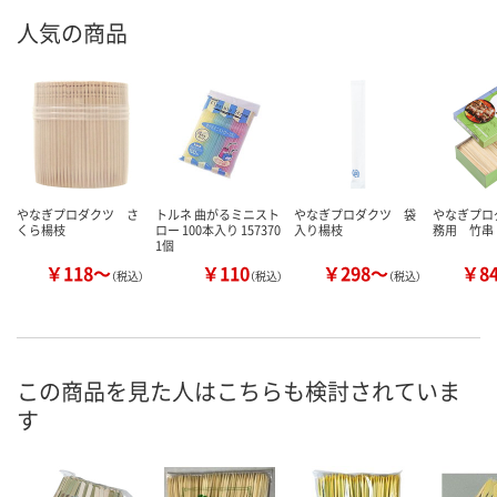
人気の商品
やなぎプロダクツ さ
トルネ 曲がるミニスト
やなぎプロダクツ 袋
やなぎプロ
くら楊枝
ロー 100本入り 157370
入り楊枝
務用 竹串
1個
￥118～
￥110
￥298～
￥8
（税込）
（税込）
（税込）
この商品を見た人はこちらも検討されていま
す