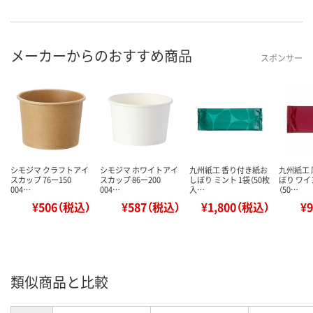
メーカーからのおすすめ商品
スポンサー
シモジマ クラフトアイ
シモジマ ホワイトアイ
九州紙工 香り付き紙お
九州紙工
スカップ 76ー150
スカップ 86ー200
しぼり ミント 1袋（50枚
ぼり ワイ
004…
004…
入…
（50…
¥506（税込）
¥587（税込）
¥1,800（税込）
¥
類似商品と比較