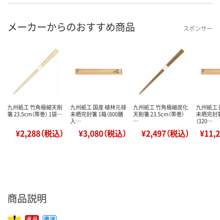
メーカーからのおすすめ商品
スポンサー
九州紙工 竹角極細天削
九州紙工 国産 植林元禄
九州紙工 竹角極細炭化
九州紙工 
箸 23.5cm（帯巻） 1袋…
未晒完封箸 1箱（800膳
天削箸 23.5cm（帯巻）
未晒完封箸
入…
…
（320…
¥2,288（税込）
¥3,080（税込）
¥2,497（税込）
¥11,
商品説明