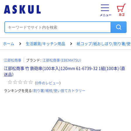
カゴ
メニュー
ホーム
生活雑貨/キッチン用品
紙コップ/紙おしぼり/割り箸/
江部松商事
ブランド：
江部松商事（EBEMATSU）
江部松商事 竹 鉄砲串(100本入)120mm 61-6739-32 1組(100本)（直
送品）
（
0
件のレビュー
）
ランキングを見る：
割り箸/楊枝/使い捨てカトラリー