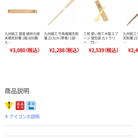
九州紙工 国産 植林元禄
九州紙工 竹角極細天削
三和 使い捨て木製スプ
九州紙工
未晒完封箸 1箱（800膳
箸 23.5cm（帯巻） 1袋…
ーン 個包装 カトラリ
天削箸 23
入…
ー TS…
…
¥3,080（税込）
¥2,288（税込）
¥2,539（税込）
¥2,
商品説明
アイコンの説明