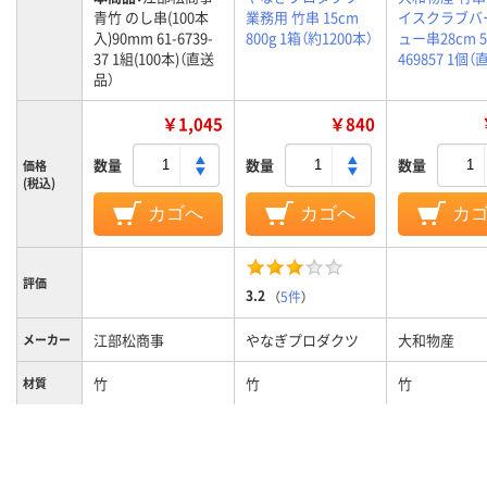
青竹 のし串(100本
業務用 竹串 15cm
イスクラブバ
入)90mm 61-6739-
800g 1箱（約1200本）
ュー串28cm 
37 1組(100本)（直送
469857 1個
品）
￥1,045
￥840
数量
数量
数量
価格
(税込)
カゴへ
カゴへ
カ
評価
3.2
（
5件
）
江部松商事
やなぎプロダクツ
大和物産
メーカー
竹
竹
竹
材質