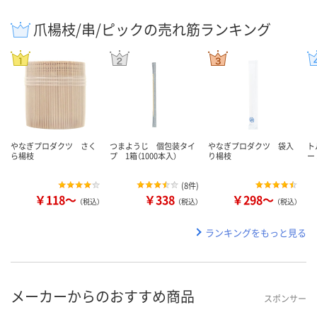
爪楊枝/串/ピックの売れ筋ランキング
やなぎプロダクツ さく
つまようじ 個包装タイ
やなぎプロダクツ 袋入
ト
ら楊枝
プ 1箱（1000本入）
り楊枝
ー 
(
8件
)
￥118～
￥338
￥298～
（税込）
（税込）
（税込）
ランキングをもっと見る
メーカーからのおすすめ商品
スポンサー