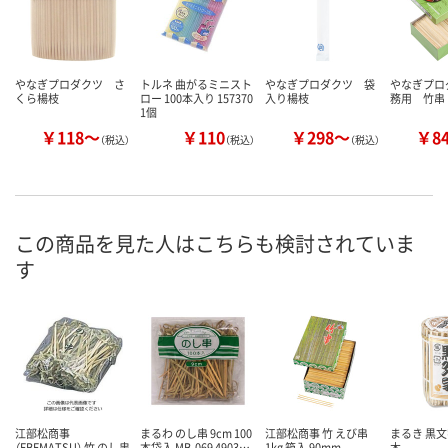
やなぎプロダクツ さ
トルネ 曲がるミニスト
やなぎプロダクツ 袋
やなぎプロ
くら楊枝
ロー 100本入り 157370
入り楊枝
務用 竹串
1個
￥118～
￥110
￥298～
￥8
（税込）
（税込）
（税込）
この商品を見た人はこちらも検討されていま
す
江部松商事
まるわ のし串 9cm 100
江部松商事 竹 えび串
まるき 黒文
（EBEMATSU） 竹 のし串
本袋入 MB-069 4903…
1kg 箱入 90mm
木