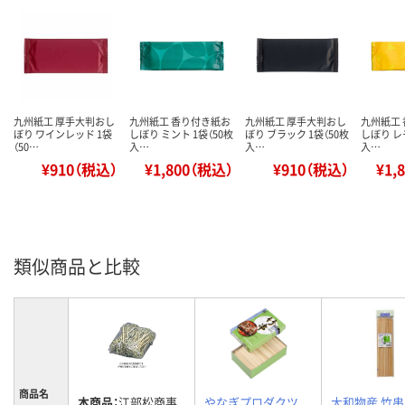
九州紙工 厚手大判おし
九州紙工 香り付き紙お
九州紙工 厚手大判おし
九州紙工
ぼり ワインレッド 1袋
しぼり ミント 1袋（50枚
ぼり ブラック 1袋（50枚
しぼり レ
（50…
入…
入…
入…
¥910（税込）
¥1,800（税込）
¥910（税込）
¥1,
類似商品と比較
商品名
本商品：
江部松商事
やなぎプロダクツ
大和物産 竹串