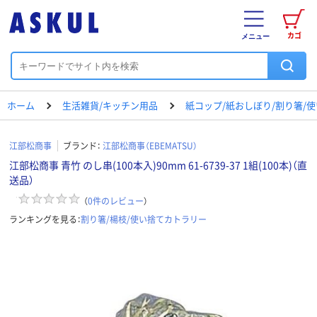
カゴ
メニュー
ホーム
生活雑貨/キッチン用品
紙コップ/紙おしぼり/割り箸/
江部松商事
ブランド：
江部松商事（EBEMATSU）
江部松商事 青竹 のし串(100本入)90mm 61-6739-37 1組(100本)（直
送品）
（
0
件のレビュー
）
ランキングを見る：
割り箸/楊枝/使い捨てカトラリー