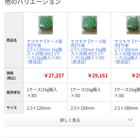
他のバリエーション
商品名
ヤマキヤ 【ケース販
ヤマキヤ 【ケース販
ヤマキヤ 【ケ
売】竹串
売】竹串
売】竹串
2.5×120mm 1kg箱
2.5×150mm 1kg箱
2.5×180mm 
入×30個 4012 1ケ
入×30個 4015 1ケ
入×30個 401
ース(1kg箱入×30)
ース(1kg箱入×30)
ース(1kg箱入×
（直送品）
（直送品）
（直送品）
価格
￥27,257
￥29,161
￥29
(税込)
1ケース(1kg箱入
1ケース(1kg箱入
1ケース(1kg
販売単位
×30)
×30)
×30)
2.5×120mm
2.5×150mm
2.5×180mm
サイズ
お申込番
詳しく見る
E333731
E333732
E333730
号
直送品
直送品
直送品
在庫