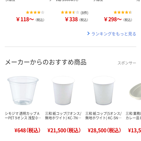
(
8件
)
￥118～
￥338
￥298～
（税込）
（税込）
（税込）
ランキングをもっと見る
メーカーからのおすすめ商品
スポンサー
シモジマ 透明カップ A
三和 紙コップ(7オンス/
三和 紙コップ(5オンス/
三和 業務
ーPET 9オンス 浅型 0…
無地ホワイト) KC-7N…
無地ホワイト) KC-5N…
カレー皿 B
¥648（税込）
¥21,500（税込）
¥28,500（税込）
¥13,