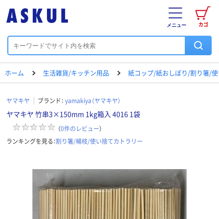
カゴ
メニュー
ホーム
生活雑貨/キッチン用品
紙コップ/紙おしぼり/割り箸/
ヤマキヤ
ブランド：
yamakiya（ヤマキヤ）
ヤマキヤ 竹串3×150mm 1kg箱入 4016 1袋
（
0
件のレビュー
）
ランキングを見る：
割り箸/楊枝/使い捨てカトラリー