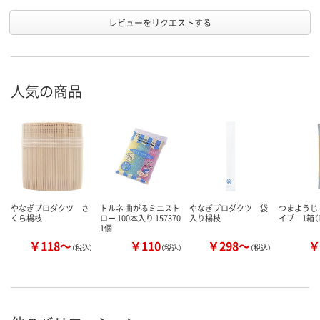
レビューをリクエストする
人気の商品
やなぎプロダクツ さ
トルネ 曲がるミニスト
やなぎプロダクツ 袋
つまようじ
くら楊枝
ロー 100本入り 157370
入り楊枝
イプ 1箱（1
1個
￥118～
￥110
￥298～
￥
（税込）
（税込）
（税込）