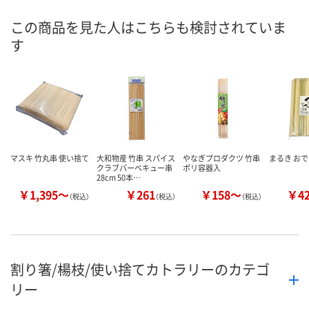
9月2日（水）まで
9月2日（水）まで
9月2日（水）ま
お届け日
この商品を見た人はこちらも検討されていま
す
数量
数量
数量
カゴへ
カゴへ
カ
マスキ 竹丸串 使い捨て
大和物産 竹串 スパイス
やなぎプロダクツ 竹串
まるき おで
クラブバーベキュー串
ポリ容器入
28cm 50本…
￥1,395～
￥261
￥158～
￥4
（税込）
（税込）
（税込）
割り箸/楊枝/使い捨てカトラリーのカテゴ
リー