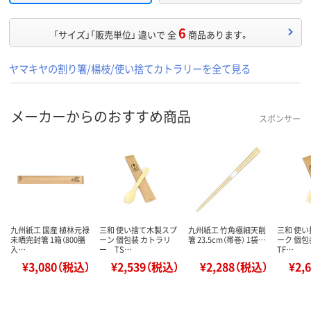
6
「サイズ」「販売単位」 違いで 全
商品あります。
ヤマキヤの割り箸/楊枝/使い捨てカトラリーを全て見る
メーカーからのおすすめ商品
スポンサー
九州紙工 国産 植林元禄
三和 使い捨て木製スプ
九州紙工 竹角極細天削
三和 使
未晒完封箸 1箱（800膳
ーン 個包装 カトラリ
箸 23.5cm（帯巻） 1袋…
ーク 個包
入…
ー TS…
TF…
¥3,080（税込）
¥2,539（税込）
¥2,288（税込）
¥2,