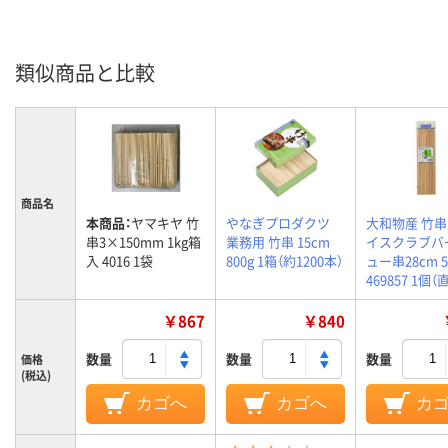
類似商品と比較
商品名
本商品：
ヤマキヤ 竹
やなぎプロダクツ
大和物産 竹串
串3×150mm 1kg箱
業務用 竹串 15cm
イスクラブバ
入 4016 1袋
800g 1箱（約1200本）
ュー串28cm 
469857 1個
￥867
￥840
数量
数量
数量
価格
(税込)
カゴへ
カゴへ
カ