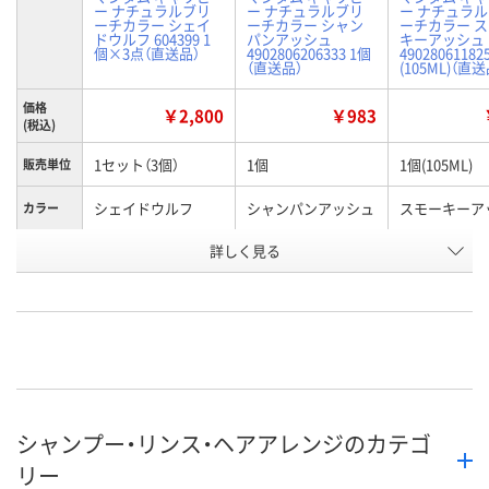
ー ナチュラルブリ
ー ナチュラルブリ
ー ナチュラ
ーチカラー シェイ
ーチカラー シャン
ーチカラー 
ドウルフ 604399 1
パンアッシュ
キーアッシュ
個×3点（直送品）
4902806206333 1個
49028061182
（直送品）
(105ML)（直送
価格
￥2,800
￥983
(税込)
1セット（3個）
1個
1個(105ML)
販売単位
シェイドウルフ
シャンパンアッシュ
スモーキーア
カラー
お申込番
詳しく見る
AR19784
AWA3678
AWA3626
号
直送品
直送品
直送品
在庫
8月25日（火）まで
8月27日（木）まで
8月27日（木）
お届け日
数量
数量
数量
シャンプー・リンス・ヘアアレンジのカテゴ
カゴへ
カゴへ
カ
リー