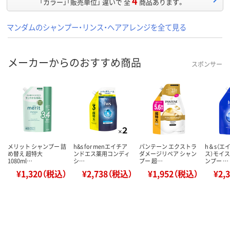
4
「カラー」「販売単位」 違いで 全
商品あります。
マンダムのシャンプー・リンス・ヘアアレンジを全て見る
メーカーからのおすすめ商品
スポンサー
メリット シャンプー 詰
h&s for menエイチア
パンテーン エクストラ
h＆s（エ
め替え 超特大
ンドエス薬用コンディ
ダメージリペア シャン
ス）モイス
1080ml…
シ…
プー 超…
ンプー …
¥1,320（税込）
¥2,738（税込）
¥1,952（税込）
¥2,