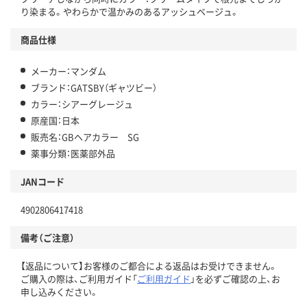
り染まる。やわらかで温かみのあるアッシュベージュ。
商品仕様
メーカー：マンダム
ブランド：GATSBY（ギャツビー）
カラー：シアーグレージュ
原産国：日本
販売名：GBヘアカラー SG
薬事分類：医薬部外品
JANコード
4902806417418
備考（ご注意）
【返品について】お客様のご都合による返品はお受けできません。
ご購入の際は、ご利用ガイド「
ご利用ガイド
」を必ずご確認の上、お
申し込みください。