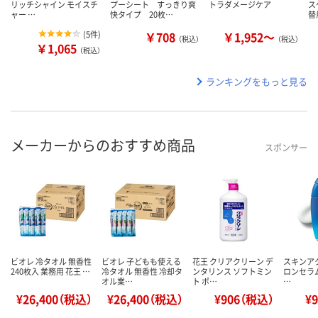
リッチシャイン モイスチ
プーシート すっきり爽
トラダメージケア
ス
ャー …
快タイプ 20枚…
替
(
5件
)
￥708
￥1,952～
（税込）
（税込）
￥1,065
（税込）
ランキングをもっと見る
メーカーからのおすすめ商品
スポンサー
ビオレ 冷タオル 無香性
ビオレ 子どもも使える
花王 クリアクリーン デ
スキンア
240枚入 業務用 花王 …
冷タオル 無香性 冷却タ
ンタリンス ソフトミン
ロンセラムU
オル業…
ト ポ…
…
¥26,400（税込）
¥26,400（税込）
¥906（税込）
¥