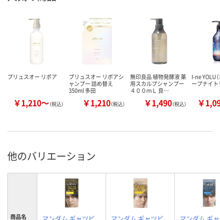
プリュスオー リポア
プリュスオー リポアシ
無印良品 植物発酵液 薬
I-ne YOL
ャンプー 詰め替え
用スカルプシャンプー
ープナイト
350ml 多田
４００ｍＬ 良…
￥1,210～
￥1,210
￥1,490
￥1,0
（税込）
（税込）
（税込）
他のバリエーション
商品名
マンダム ギャツビ
マンダム ギャツビ
マンダム ギ