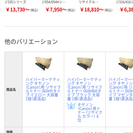
ジ335シリーズ
ジ054/054Hシ…
リサイクル…
ジ316/41
￥13,730～
￥7,950～
￥18,810～
￥6,3
（税込）
（税込）
（税込）
他のバリエーション
ハイパーマーケティ
ハイパーマーケティ
ハイパーマー
ング キヤノン
ング キヤノン
ング キヤノン
（Canon）用 リサイク
（Canon）用 リサイク
（Canon）用
商品名
ルトナー 069HYタイ
ルトナー 069HBKタ
ルトナー 069
プ イエロー 大容量
イプ ブラック 大容
イプ マゼンタ
1個（直送品）
量 1個（直送品）
量 1個（直送品
キヤノン
（Canon）用ト
ナー（リサイク
ル カラー） 8
位
価格