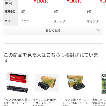
￥18,810
￥18,810
￥18
(税込)
1個
1個
1個
販売単位
イエロー
ブラック
マゼンタ
カラー
お申込番
詳しく見る
AWK2639
AWK2646
AWK2649
号
直送品
直送品
直送品
在庫
8月21日（金）まで
8月21日（金）まで
8月21日（金）
お届け日
この商品を見た人はこちらも検討されていま
す
数量
数量
数量
カゴへ
カゴへ
カ
キヤノン（Canon） 純正
キヤノン（Canon）用
キヤノン用 トナーカー
東洋工芸 
トナーカートリッジ
リサイクルトナー
トリッジ042シリーズ
壁専用 ハ