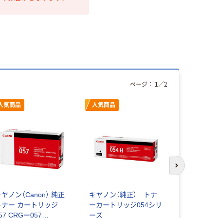
ページ：
1
／
2
人気商品
人気商品
オリジ
次のスライド
ヤノン（Canon） 純正
キヤノン（純正） トナ
キヤノン（C
トナー カートリッジ
ーカートリッジ054シリ
リサイクル
57 CRGー057
ーズ
120%増量