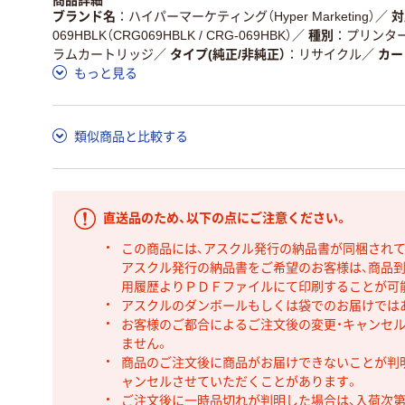
商品詳細
ブランド名
ハイパーマーケティング（Hyper Marketing）
／
対
069HBLK（CRG069HBLK / CRG-069HBK）
／
種別
プリンタ
ラムカートリッジ
／
タイプ(純正/非純正）
リサイクル
／
カー
もっと見る
類似商品と比較する
直送品のため、以下の点にご注意ください。
この商品には、アスクル発行の納品書が同梱され
アスクル発行の納品書をご希望のお客様は、商品到
用履歴よりＰＤＦファイルにて印刷することが可
アスクルのダンボールもしくは袋でのお届けでは
お客様のご都合によるご注文後の変更・キャンセル
ません。
商品のご注文後に商品がお届けできないことが判
ャンセルさせていただくことがあります。
ご注文後に一時品切れが判明した場合は、入荷次