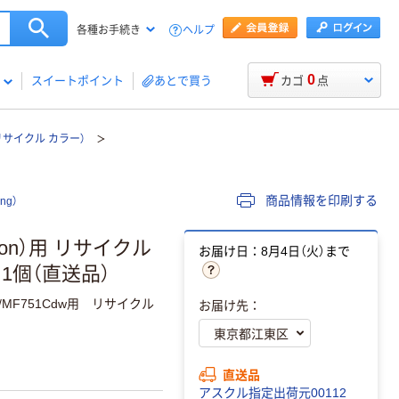
ヘルプ
各種お手続き
0
スイートポイント
あとで買う
カゴ
点
リサイクル カラー）
商品情報を印刷する
ng）
on）用 リサイクル
お届け日：8月4日（火）まで
 1個（直送品）
3Cdw/MF751Cdw用 リサイクル
お届け先：
直送品
アスクル指定出荷元00112