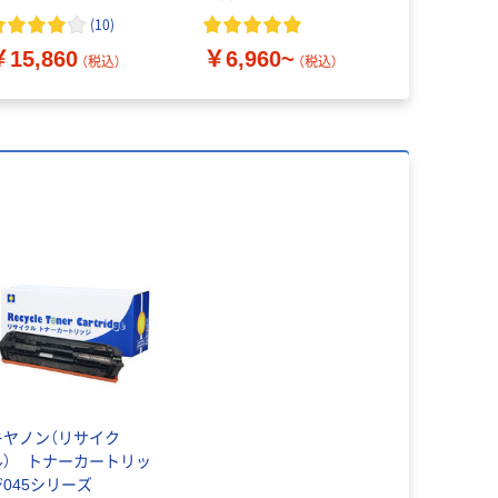
009C003 1個
ライ 1個 
(
10
)
￥7,656
￥15,860
￥6,960~
（税込）
（税込）
キヤノン（リサイク
ル） トナーカートリッ
ジ045シリーズ