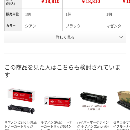
￥18,810
￥18,810
￥18
(税込)
1個
1個
1個
販売単位
シアン
ブラック
マゼンタ
カラー
お申込番
詳しく見る
AWK2654
AWK2646
AWK2649
号
直送品
直送品
直送品
在庫
8月21日（金）まで
8月21日（金）まで
8月21日（金）
お届け日
この商品を見た人はこちらも検討されていま
す
数量
数量
数量
カゴへ
カゴへ
カ
キヤノン（Canon） 純正
キヤノン（純正） トナ
ハイパーマーケティン
ゼネラルサ
トナーカートリッジ
ーカートリッジ054シ
グ キヤノン（Canon）用
イクルトナ