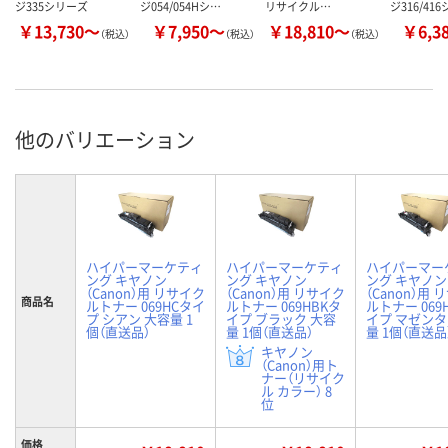
ジ335シリーズ
ジ054/054Hシ…
リサイクル…
ジ316/41
￥13,730～
￥7,950～
￥18,810～
￥6,3
（税込）
（税込）
（税込）
他のバリエーション
ハイパーマーケティ
ハイパーマーケティ
ハイパーマー
ング キヤノン
ング キヤノン
ング キヤノン
（Canon）用 リサイク
（Canon）用 リサイク
（Canon）用
商品名
ルトナー 069HCタイ
ルトナー 069HBKタ
ルトナー 069
プ シアン 大容量 1
イプ ブラック 大容
イプ マゼンタ
個（直送品）
量 1個（直送品）
量 1個（直送品
キヤノン
（Canon）用ト
ナー（リサイク
ル カラー） 8
位
価格