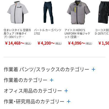
住まいスタイル 空調冷
バートル カーゴパンツ
アイトス HERO’S
コーコス信岡 
風ウェア （半袖タイ
1702
UNIFORM 半袖ジャケ
D-2876 T
プ）・30Vバッテ…
ット（空調…
￥14,468～
￥4,200～
￥4,096～
￥1,5
（税込）
（税込）
（税込）
作業着 パンツ/スラックスのカテゴリー
作業着のカテゴリー
オフィス用品のカテゴリー
作業・研究用品のカテゴリー