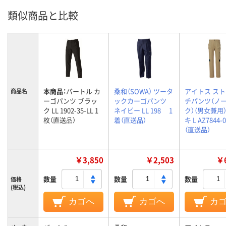
類似商品と比較
本商品：
バートル カ
桑和（SOWA） ツータ
アイトス ス
商品名
ーゴパンツ ブラッ
ックカーゴパンツ
チパンツ（ノ
ク LL 1902-35-LL 1
ネイビー LL 198 1
ク）（男女兼用）
枚（直送品）
着（直送品）
キ L AZ7844-
（直送品）
￥3,850
￥2,503
￥6
数量
数量
数量
価格
(税込)
カゴへ
カゴへ
カ