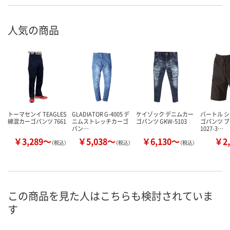
人気の商品
トーマセンイ TEAGLES
GLADIATOR G-4005 デ
ケイゾック デニムカー
バートル 
綿混カーゴパンツ 7661
ニムストレッチカーゴ
ゴパンツ GKW-5103
ゴパンツ ブ
パン…
1027-3…
￥3,289～
￥5,038～
￥6,130～
￥2,
（税込）
（税込）
（税込）
この商品を見た人はこちらも検討されていま
す