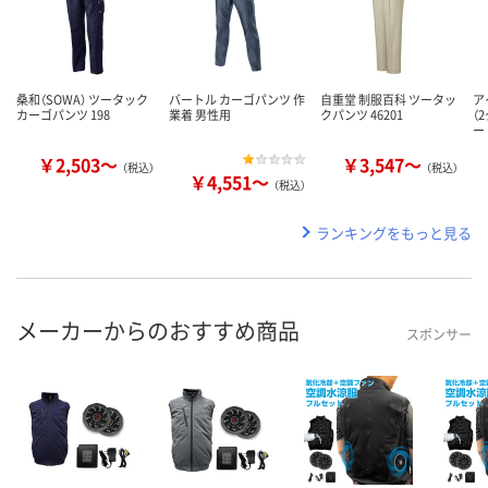
桑和（SOWA） ツータック
バートル カーゴパンツ 作
自重堂 制服百科 ツータッ
ア
カーゴパンツ 198
業着 男性用
クパンツ 46201
（
ー
￥2,503～
￥3,547～
（税込）
（税込）
￥4,551～
（税込）
ランキングをもっと見る
メーカーからのおすすめ商品
スポンサー