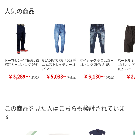
人気の商品
トーマセンイ TEAGLES
GLADIATOR G-4005 デ
ケイゾック デニムカー
バートル 
綿混カーゴパンツ 7661
ニムストレッチカーゴ
ゴパンツ GKW-5103
ゴパンツ ブ
パン…
1027-3…
￥3,289～
￥5,038～
￥6,130～
￥2,
（税込）
（税込）
（税込）
この商品を見た人はこちらも検討されていま
す