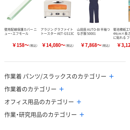
壁用配線保護カバー ニ
アラジン グラファイト
山田辰 AUTO-BI 半袖つ
菊池襖紙工場
ュー・エフモール
トースター AET-GS13C
なぎ服 50001
44cm×長
に貼れる 
￥158～
￥14,080～
￥7,868～
￥3,1
（税込）
（税込）
（税込）
作業着 パンツ/スラックスのカテゴリー
作業着のカテゴリー
オフィス用品のカテゴリー
作業・研究用品のカテゴリー