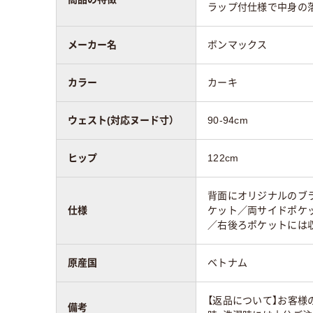
ラップ付仕様で中身の
メーカー名
ボンマックス
カラー
カーキ
ウェスト(対応ヌード寸）
90-94cm
ヒップ
122cm
背面にオリジナルのブ
仕様
ケット／両サイドポケ
／右後ろポケットには
原産国
ベトナム
【返品について】お客
備考