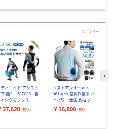
スポンサー
次のスライド
メディエイド アシスト
ベストアンサー aut-
ベストアンサ
ア 腰2 L 307623 1着
081-gr-s 空調作業服 ハ
081-t_n
日本シグマックス ア
イパワー仕様 長袖 グレ
長袖 21V
シストスーツ
ーS 1セット（直送品）
イビーM 1
￥37,620
￥16,800
￥18,90
（税込）
（税込）
品）