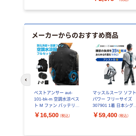
メーカーからのおすすめ商品
前のスライドへ
 aut-
ベストアンサー aut-
マッスルスーツ ソフ
s 空調作業服
101-bk-m 空調水涼ベス
パワー フリーサイズ
フルセット グ
ト M ファン バッテリー
307901 1着 日本シグ
ット（直送品）
付き 1セット（直送品）
ックス パワーアシス
￥16,500
￥59,400
（税込）
（税込）
（税込）
トスーツ