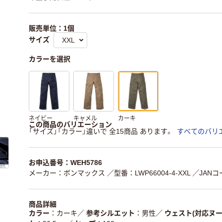
販売単位：1個
サイズ
カラーを選択
ネイビー
キャメル
カーキ
この商品のバリエーション
「サイズ」「カラー」違いで 全15商品 あります。
すべてのバリ
お申込番号：WEH5786
メーカー：ボンマックス
／型番：LWP66004-4-XXL
／JANコー
商品詳細
カラー
カーキ
／
参考シルエット
男性
／
ウェスト(対応ヌー