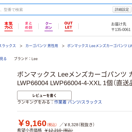
詳細設定
お届け先
〒135-0061
/スラックス
カーゴパンツ 男性用
ボンマックス Leeメンズカーゴパンツ LWP
て見る
ブランド
Lee
ボンマックス Leeメンズカーゴパンツ カ
LWP66004 LWP66004-4-XXL 1個（直送
レビューを書く
ランキングをみる
作業着 パンツ/スラックス
￥9,160
／￥8,328（税抜き）
（税込）
希望小売価格
￥12,210
（税込）