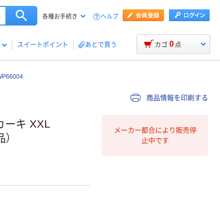
ヘルプ
各種お手続き
0
スイートポイント
あとで買う
カゴ
点
66004
商品情報を印刷する
ーキ XXL
メーカー都合により販売停
品）
止中です