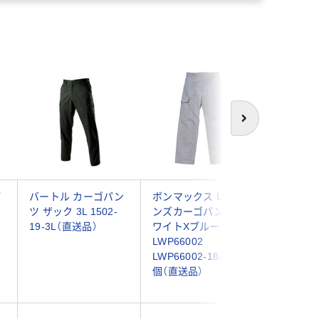
次へ
パ
バートル カーゴパン
ボンマックス Leeメ
ボンマック
ツ ザック 3L 1502-
ンズカーゴパンツ ホ
ンズワー
19-3L（直送品）
ワイトXブルー XXL
ツ ホワ
）
LWP66002
XXL LWS
LWP66002-18-XXL 1
LWS4600
個（直送品）
個（直送品