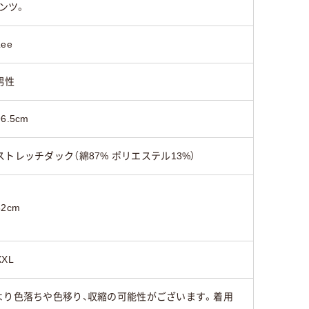
ンツ。
Lee
男性
96.5cm
ストレッチダック（綿87% ポリエステル13%）
82cm
XXL
より色落ちや色移り、収縮の可能性がございます。着用