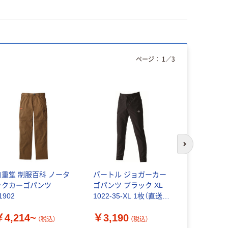
ページ：
1
／
3
次のスライド
自重堂 制服百科 ノータ
バートル ジョガーカー
ワンタック
ックカーゴパンツ
ゴパンツ ブラック XL
グ Ａー１
1902
1022-35-XL 1枚（直送
￥7,079
品）
￥4,214~
￥3,190
（税込）
（税込）