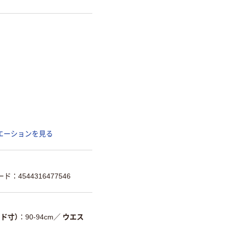
エーションを見る
ド：4544316477546
ド寸）
90-94cm
／
ウエス