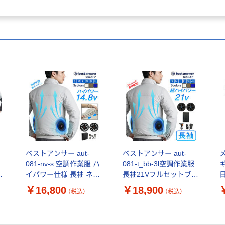
ト
ベストアンサー aut-
ベストアンサー aut-
081-nv-s 空調作業服 ハ
081-t_bb-3l空調作業服
ギ
マ
イパワー仕様 長袖 ネイ
長袖21Vフルセットブラ
ビーS 1セット（直送品）
ウンベージュ3L aut-
￥16,800
￥18,900
（税込）
（税込）
081-t_bb-3l 1セット（直
送品）