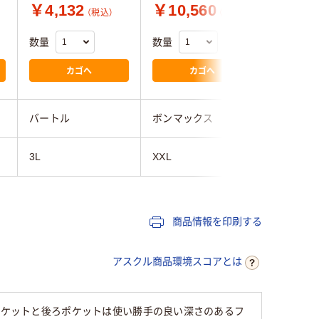
￥4,132
￥10,560
￥8,5
（税込）
（税込）
数量
数量
数量
カゴへ
カゴへ
バートル
ボンマックス
ボンマッ
3L
XXL
XXL
商品情報を印刷する
アスクル商品環境スコアとは
ドポケットと後ろポケットは使い勝手の良い深さのあるフ