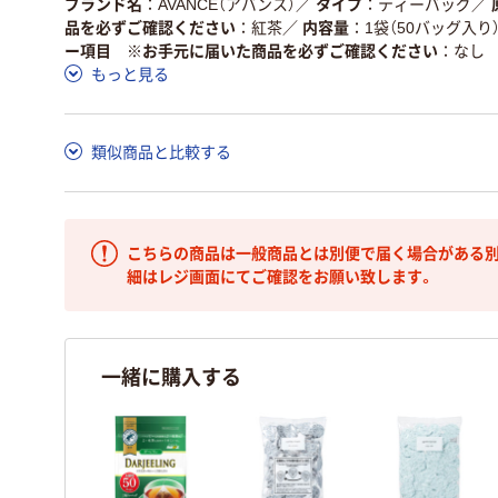
ブランド名
AVANCE（アバンス）
／
タイプ
ティーバッグ
／
品を必ずご確認ください
紅茶
／
内容量
1袋（50バッグ入り）
ー項目 ※お手元に届いた商品を必ずご確認ください
なし
もっと見る
類似商品と比較する
こちらの商品は一般商品とは別便で届く場合がある別
細はレジ画面にてご確認をお願い致します。
一緒に購入する