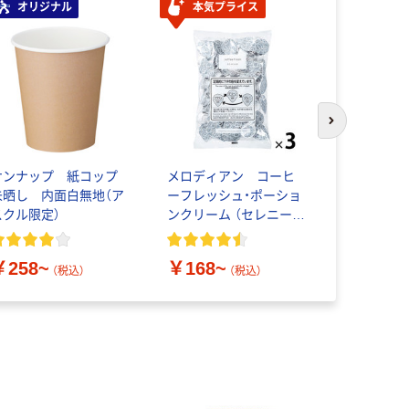
オリジナル
本気プライス
次のスライド
サンナップ 紙コップ
メロディアン コーヒ
伊藤園 リ
未晒し 内面白無地（ア
ーフレッシュ・ポーショ
スミンティ
スクル限定）
ンクリーム （セレニー
ン茶】【無糖
タ）
国茶】【小容
【大容量】
￥258~
￥168~
￥887~
（税込）
（税込）
オ