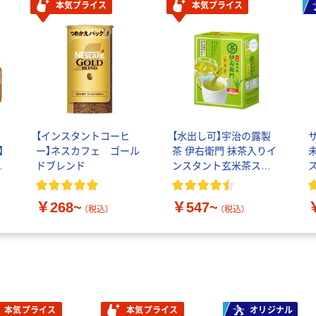
本気プライス
本気プライス
む
【インスタントコーヒ
【水出し可】宇治の露製
】
ー】ネスカフェ ゴール
茶 伊右衛門 抹茶入りイ
ト
ドブレンド
ンスタント玄米茶ステ
ィック
￥268~
￥547~
（税込）
（税込）
本気プライス
本気プライス
オリジナル