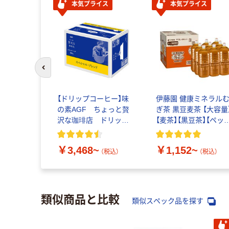
本気プライス
本気プライス
前のスライドへ
【ドリップコーヒー】味
伊藤園 健康ミネラル
の素AGF ちょっと贅
ぎ茶 黒豆麦茶 【大容量
沢な珈琲店 ドリップ
【麦茶】【黒豆茶】【ペッ
コーヒー
ボトル】【ノンカフェイ
ン】【お茶】
￥3,468~
￥1,152~
（税込）
（税込）
類似商品と比較
類似スペック品を探す