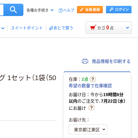
ヘルプ
各種お手続き
0
スイートポイント
あとで買う
カゴ
点
商品情報を印刷する
1セット（1袋（50
在庫：
2点
希望の数量で在庫確認
お届け日：今から
19時間6分
以内
のご注文で、
7月22日（水）
にお届け
お届け先：