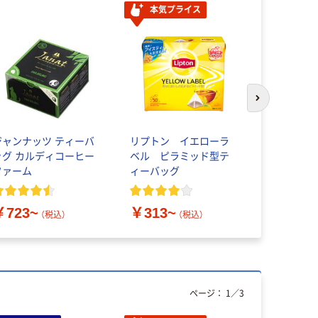
本気プライス
次のスライド
ジャンナッツ ティーバ
リプトン イエローラ
AHMAD T
ッグ カルディコーヒー
ベル ピラミッド型テ
ドティー）
ファーム
ィーバッグ
小容量タイ
￥723~
￥313~
￥593~
（税込）
（税込）
ページ：
1
／
3