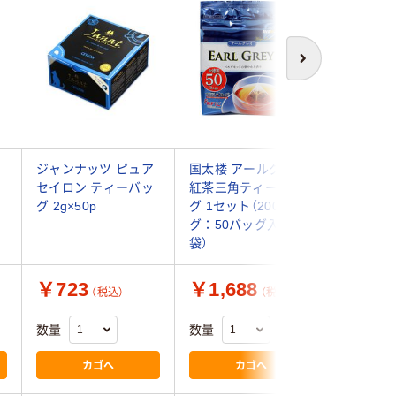
次へ
ジャンナッツ ピュア
国太楼 アールグレイ
みんなで
セイロン ティーバッ
紅茶三角ティーバッ
三角ティ
グ 2g×50p
グ 1セット（200バッ
セット（1
グ：50バッグ入×4
グ入）×3
袋）
￥723
￥1,688
￥1,8
（税込）
（税込）
数量
数量
数量
カゴへ
カゴへ