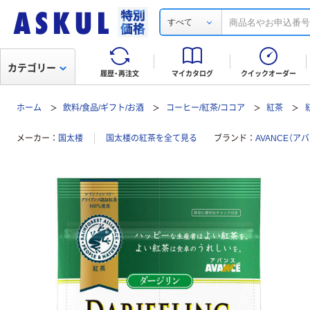
すべて
カテゴリー
履歴・再注文
マイカタログ
クイックオーダー
ホーム
飲料/食品/ギフト/お酒
コーヒー/紅茶/ココア
紅茶
メーカー
国太楼
国太楼の紅茶を全て見る
ブランド
AVANCE（ア