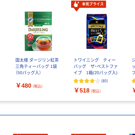
本気プライス
国太楼 ダージリン紅茶
トワイニング ティー
三角ティーバッグ 1袋
バッグ ザ・ベストファ
（50バッグ入）
イブ 1箱(20バッグ入)
(
80
)
￥480
（税込）
￥518
（税込）