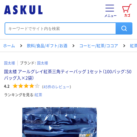
カゴ
メニュー
ホーム
飲料/食品/ギフト/お酒
コーヒー/紅茶/ココア
紅
国太楼
ブランド：
国太楼
国太楼 アールグレイ紅茶三角ティーバッグ 1セット（100バッグ：50
バッグ入×2袋）
4.2
（
45
件のレビュー
）
ランキングを見る：
紅茶