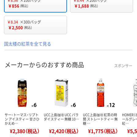
￥8.56
×100バッグ
￥8.44
×200バッグ
￥856
￥1,688
(税込)
(税込)
￥8.34
×300バッグ
￥2,500
(税込)
国太楼の紅茶を全て見る
メーカーからのおすすめ商品
スポンサー
サー・トーマス・リプト
UCC上島珈琲 UCC パラ
UCC上島珈琲 紅茶の時
HOMER（
ン アイスティー 甘さひ
ダイスティー 無糖 10…
間 ストレートティー 無
ールグレ
かえめ…
糖 …
紅…
¥2,380（税込）
¥2,420（税込）
¥1,775（税込）
¥5,