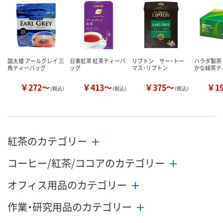
カゴへ
カゴへ
カ
国太楼 アールグレイ 三
日東紅茶 紅茶ティーバ
リプトン サー・トー
ハラダ製茶
角ティーバッグ
ッグ
マス・リプトン
かな緑茶テ
￥272～
￥413～
￥375～
￥1
（税込）
（税込）
（税込）
紅茶のカテゴリー
コーヒー/紅茶/ココアのカテゴリー
オフィス用品のカテゴリー
作業・研究用品のカテゴリー