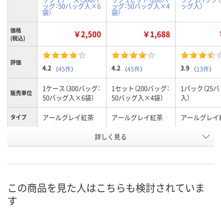
ッグ：50バッグ入×6
ッグ：50バッグ入×4
ッグ入）
袋）
袋）
価格
￥2,500
￥1,688
(税込)
評価
4.2
4.2
3.9
（
45件
）
（
45件
）
（
13件
）
1ケース（300バッグ：
1セット（200バッグ：
1パック（25
販売単位
50バッグ入×6袋）
50バッグ入×4袋）
入）
アールグレイ紅茶
アールグレイ紅茶
アールグレイ
タイプ
お申込番
詳しく見る
E527094
E527093
U904704
号
あり
あり
あり
在庫
8月9日（日）
8月9日（日）
8月9日（日）
お届け日
この商品を見た人はこちらも検討されていま
す
数量
数量
数量