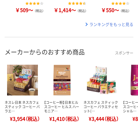
￥509～
￥1,414～
￥550～
（税込）
（税込）
（税込）
ランキングをもっと見る
メーカーからのおすすめ商品
スポンサー
ネスレ日本 ネスカフェ
【コーヒー粉】日本ヒル
ネスカフェ スティック
【コーヒ
スティック コーヒー バ
スコーヒー ヒルス ハー
コーヒー バラエティセ
スコーヒー
ラエ…
モニア…
ット(…
シャル…
¥3,954（税込）
¥1,410（税込）
¥3,444（税込）
¥