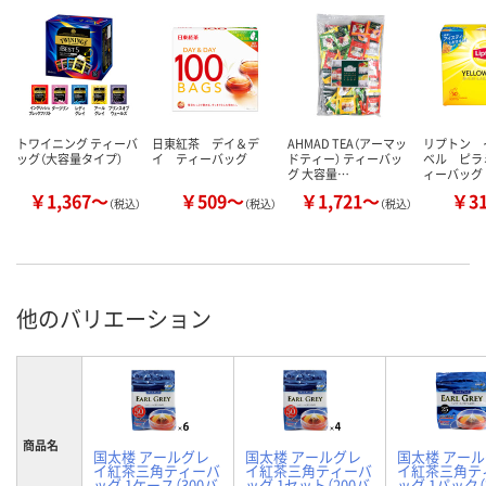
トワイニング ティーバ
日東紅茶 デイ＆デ
AHMAD TEA（アーマッ
リプトン 
ッグ（大容量タイプ）
イ ティーバッグ
ドティー） ティーバッ
ベル ピラ
グ 大容量…
ィーバッグ
￥1,367～
￥509～
￥1,721～
￥3
（税込）
（税込）
（税込）
他のバリエーション
商品名
国太楼 アールグレ
国太楼 アールグレ
国太楼 アー
イ紅茶三角ティーバ
イ紅茶三角ティーバ
イ紅茶三角テ
ッグ 1ケース（300バ
ッグ 1セット（200バ
ッグ 1パック（