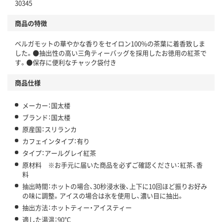
30345
商品の特徴
ベルガモットの華やかな香りをセイロン100%の茶葉に着香致しま
した。●抽出性の高い三角ティーバッグを採用したお徳用の紅茶で
す。●保存に便利なチャック袋付き
商品仕様
メーカー：国太楼
ブランド：国太楼
原産国：スリランカ
カフェインタイプ：有り
タイプ：アールグレイ紅茶
原材料 ※お手元に届いた商品を必ずご確認ください：紅茶、香
料
抽出時間：ホットの場合、30秒浸水後、上下に10回ほど振りお好み
の味に調整。アイスの場合は氷を使用し、濃い目に抽出。
抽出方法：ホットティー・アイスティー
適した湯温：90℃