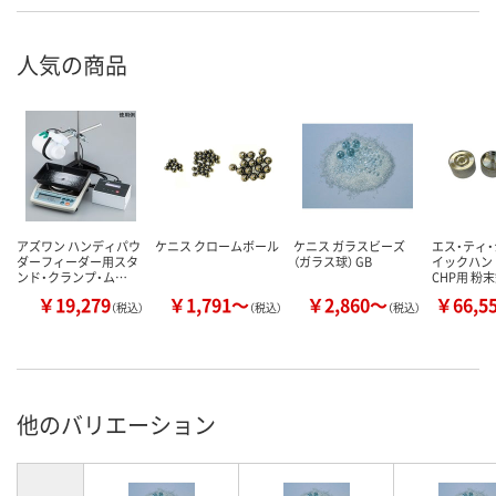
人気の商品
アズワン ハンディパウ
ケニス クロームボール
ケニス ガラスビーズ
エス・ティ・
ダーフィーダー用スタ
（ガラス球） GB
イックハン
ンド・クランプ・ム…
CHP用 粉
￥19,279
￥1,791～
￥2,860～
￥66,5
（税込）
（税込）
（税込）
他のバリエーション