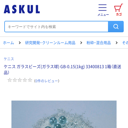
カゴ
メニュー
ホーム
研究開発・クリーンルーム用品
粉砕・混合用品
そ
ケニス
ケニス ガラスビーズ(ガラス球) GB-0.15(1kg) 33400813 1箱（直送
品）
（
0
件のレビュー
）