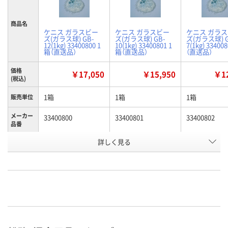
商品名
ケニス ガラスビー
ケニス ガラスビー
ケニス ガラ
ズ(ガラス球) GB-
ズ(ガラス球) GB-
ズ(ガラス球) G
12(1kg) 33400800 1
10(1kg) 33400801 1
7(1kg) 33400
箱（直送品）
箱（直送品）
（直送品）
価格
￥17,050
￥15,950
￥12
(税込)
1箱
1箱
1箱
販売単位
メーカー
33400800
33400801
33400802
品番
お申込番
詳しく見る
AWX7930
AWX7931
AWX7932
号
直送品
直送品
直送品
在庫
8月28日（金）まで
8月28日（金）まで
8月28日（金）
お届け日
数量
数量
数量