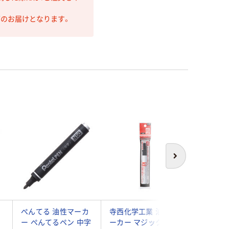
第のお届けとなります。
次へ
ぺんてる 油性マーカ
寺西化学工業 油性マ
シヤチハ
ー ぺんてるペン 中字
ーカー マジックイン
ン 中字 丸