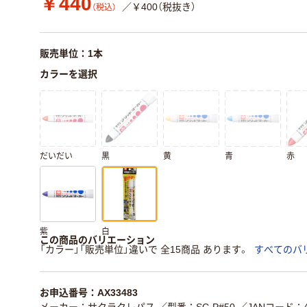
￥440
／￥400（税抜き）
（税込）
販売単位：1本
カラーを選択
だいだい
黒
黄
青
赤
紫
白
この商品のバリエーション
「カラー」「販売単位」違いで 全15商品 あります。
すべてのバ
お申込番号：AX33483