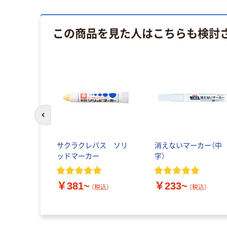
この商品を見た人はこちらも検討
前のスライドへ
o） 油性固形
サクラクレパス ソリ
消えないマーカー（中
業/建築用）
ッドマーカー
字）
￥381~
￥233~
~
（税込）
（税込）
（税込）