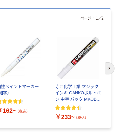
ページ：
1
／
2
次のスライド
油性ペイントマーカー
寺西化学工業 マジック
マジックイン
細字）
インキ GANKOボルトペ
固形ペンキ
ン 中字 パック MKOBP
10本
￥162~
￥332~
（税込）
￥233~
（税込）