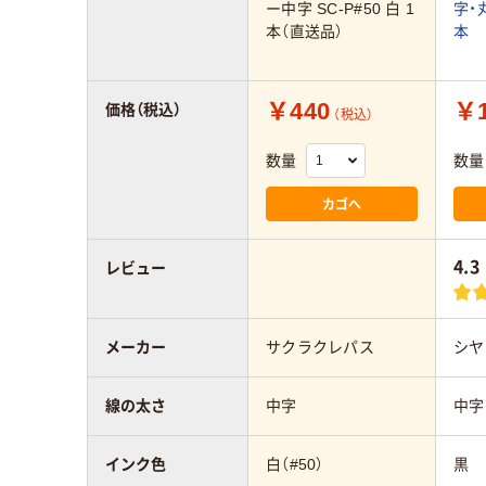
ー中字 SC-P#50 白 1
字・丸
本（直送品）
本
￥440
￥1
価格（税込）
（税込）
数量
数量
カゴへ
4.3
レビュー
メーカー
サクラクレパス
シヤ
線の太さ
中字
中字
インク色
白（#50）
黒