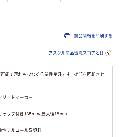
油性染料
油性染料インク
油性染料
商品情報を印刷する
アスクル商品環境スコアとは
が可能で汚れも少なく作業性良好です。後部を回転させ
ソリッドマーカー
キャップ付き135mm、最大径18mm
油性アルコール系顔料