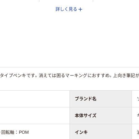
詳しく見る
コール系油性染
油性アルコール系染
油性顔料インク
料インキ
ンタイプペンキです。消えては困るマーキングにおすすめ。上向き筆記
ブランド名
本体サイズ
・回転軸：POM
インキ