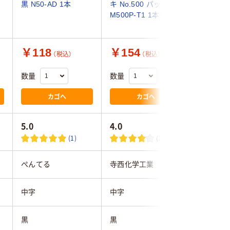
黒 N50-AD 1本
キ No.500 パック 黒
177Nアオ
M500P-T1 1本
￥118
￥154
￥125
（税込）
（税込）
数量
数量
数量
カゴへ
カゴへ
5.0
4.0
(1)
(2)
ぺんてる
寺西化学工業
シヤチハ
中字
中字
中字
黒
黒
青