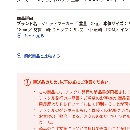
メーカー：サクラクレパス
／型番：SC-P#50
／JANコード：49
商品詳細
ブランド名
ソリッドマーカー
／
重量
28g
／
本体サイズ
18mm
／
材質
軸・キャップ：PP、受皿・回転軸：POM
／
イン
もっと見る
類似商品と比較する
直送品のため、以下の点にご注意ください。
この商品には、アスクル発行の納品書が同梱され
アスクル発行の納品書をご希望のお客様は、商品到
用履歴よりＰＤＦファイルにて印刷することが可
アスクルのダンボールもしくは袋でのお届けでは
お客様のご都合によるご注文後の変更・キャンセル
ません。
商品のご注文後に商品がお届けできないことが判