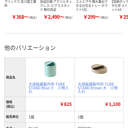
ブリックス 吉川国工業
良品計画 アクリルネッ
ユメミグサ 積み重ねで
【収納ボック
所
クレス・ピアススタン
きる仕切るトレー ホワ
タ化学 ス
ド 無印良品
イト(白)
ットA4
￥368～
￥2,490～
￥299～
￥2
（税込）
（税込）
（税込）
他のバリエーション
商品名
大成紙器製作所 TUBE
大成紙器製作所 TUBE
STAND Blue 小 小物入
STAND Brown 大 小物
れ
入れ
価格
￥825
￥1,100
(税込)
1個
1個
販売単位