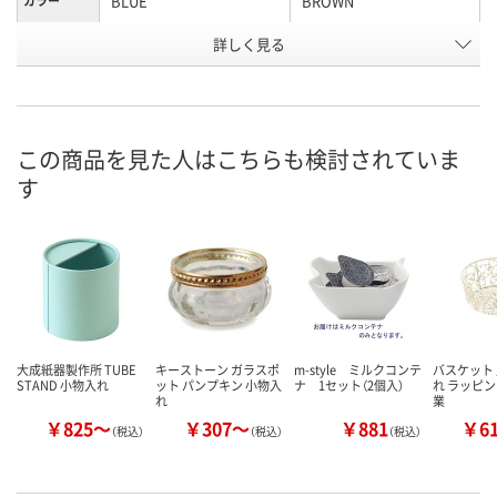
BLUE
BROWN
カラー
詳しく見る
直径Φ8×高さ8cm
幅20×高さ4×奥行
幅×奥行き
×高さ
16.2cm
AXW4764
AXW4767
お申込番号
この商品を見た人はこちらも検討されていま
3点
5点
在庫
す
8月7日（金）
8月7日（金）
お届け日
数量
数量
カゴへ
カゴへ
大成紙器製作所 TUBE
キーストーン ガラスポ
m-style ミルクコンテ
バスケット 
STAND 小物入れ
ット パンプキン 小物入
ナ 1セット（2個入）
れ ラッピン
れ
業
￥825～
￥307～
￥881
￥6
（税込）
（税込）
（税込）