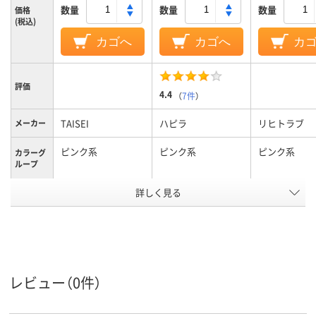
数量
数量
数量
価格
(税込)
カゴへ
カゴへ
カ
評価
4.4
（
7件
）
TAISEI
ハピラ
リヒトラブ
メーカー
ピンク系
ピンク系
ピンク系
カラーグ
ループ
アスクル
詳しく見る
商品環境
50
スコア
レビュー（0件）