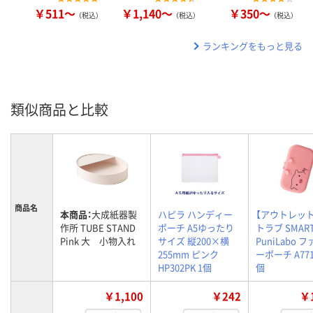
￥511～
￥1,140～
￥350～
（税込）
（税込）
（税込）
ランキングをもっと見る
類似商品と比較
商品名
本商品：
大成紙器製
ハピラ ハンディー
【アウトレッ
作所 TUBE STAND
ポーチ A5ゆったり
トラブ SMART
Pink 大 小物入れ
サイズ 縦200×横
PuniLabo 
255mm ピンク
ーポーチ A7716
HP302PK 1個
個
￥1,100
￥242
￥1