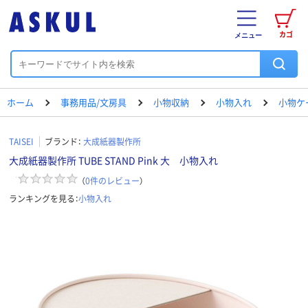
カゴ
メニュー
ホーム
事務用品/文房具
小物収納
小物入れ
小物ケ
TAISEI
ブランド：
大成紙器製作所
大成紙器製作所 TUBE STAND Pink 大 小物入れ
（
0
件のレビュー
）
ランキングを見る：
小物入れ