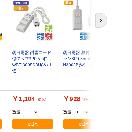
次へ
ッ
朝日電器 耐雷コード
朝日電器 扉付タップ
オーム電
付タップ3P0.5m白
ラン3P0.5m WBT-
ド安全タ
WBT-3005SBN(W) 1
N3005B(W) 1個
0.5m HS
ー
個
T3C50H
品）
￥1,104
￥928
￥1,3
（税込）
（税込）
数量
数量
数量
カゴへ
カゴへ