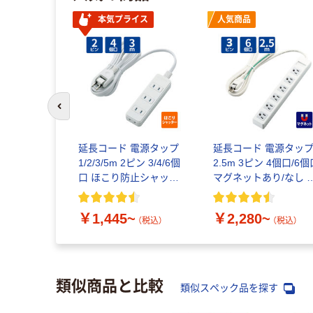
本気プライス
人気商品
前のスライドへ
延長コード 電源タップ
延長コード 電源タッ
1/2/3/5m 2ピン 3/4/6個
2.5m 3ピン 4個口/6個
口 ほこり防止シャッタ
マグネットあり/なし 
ー付 T-ST02 白 エレコ
イングプラグ 白 エレ
ム
ム
￥1,445~
￥2,280~
（税込）
（税込）
類似商品と比較
類似スペック品を探す