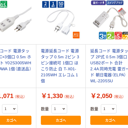
コード 電源タッ
電源延長コード 電源
延長コード 電源タ
C×3個口 0.5m ホ
タップ 0.5m 2ピン 3
プ 2P式 0.5m 3個口
 Y02S3005WH
ピン接続可 1個口 ほ
USB2ポート 合計
AWA 1個（直送品）
こり防止 白 T-X01-
2.4A 同時充電 雷ガ
2105WH エレコム 1
ド 朝日電器（ELPA）
個
WL-2205SU
,071
￥1,330
￥2,050
（税込）
（税込）
（税込）
数量
数量
カゴへ
カゴへ
カゴへ