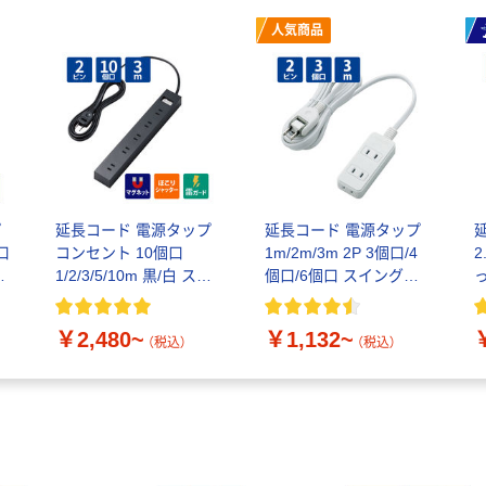
人気商品
プ
延長コード 電源タップ
延長コード 電源タップ
口
コンセント 10個口
1m/2m/3m 2P 3個口/4
2
ス
1/2/3/5/10m 黒/白 スイ
個口/6個口 スイングプ
コ
ッチ付 マグネット 雷サ
ラグ T-S02 白 エレコム
ージ エレコム
￥2,480~
￥1,132~
（税込）
（税込）