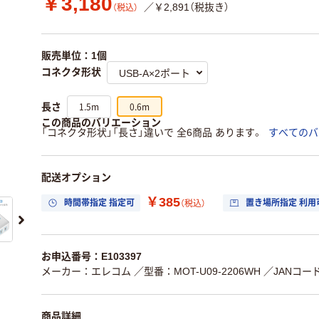
￥3,180
／￥2,891（税抜き）
（税込）
販売単位：1個
コネクタ形状
1.5m
0.6m
長さ
この商品のバリエーション
「コネクタ形状」「長さ」違いで 全6商品 あります。
すべてのバ
配送オプション
￥385
時間帯指定 指定可
置き場所指定 利用
（税込）
お申込番号：E103397
メーカー：エレコム
／型番：MOT-U09-2206WH
／JANコード：
商品詳細