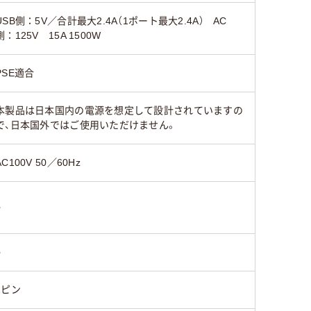
USB側：5V／合計最大2.4A（1ポート最大2.4A） AC
側：125V 15A 1500W
PSE適合
本製品は日本国内の電源を想定して設計されていますの
で、日本国外ではご使用いただけません。
AC100V 50／60Hz
○
○
2ピン