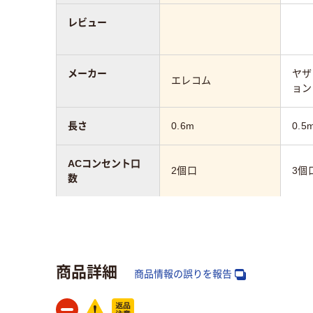
レビュー
メーカー
ヤザ
エレコム
ョン
長さ
0.6m
0.5
ACコンセント口
2個口
3個
数
カラーグループ
ホワイト系
ホワ
質量
約170g
商品詳細
商品情報の誤りを報告