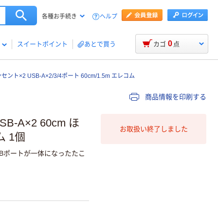
ヘルプ
各種お手続き
0
スイートポイント
あとで買う
カゴ
点
×2 USB-A×2/3/4ポート 60cm/1.5m エレコム
商品情報を印刷する
-A×2 60cm ほ
お取扱い終了しました
ム 1個
SBポートが一体になったたこ