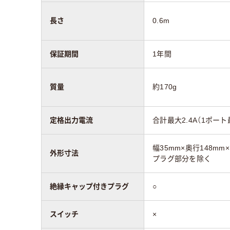
長さ
0.6m
保証期間
1年間
質量
約170g
定格出力電流
合計最大2.4A（1ポート最
幅35mm×奥行148m
外形寸法
プラグ部分を除く
絶縁キャップ付きプラグ
○
スイッチ
×