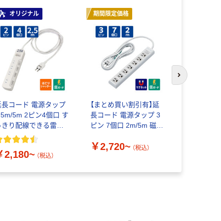
オリジナル
期間限定価格
次のスライド
延長コード 電源タップ
【まとめ買い割引有】延
延長コード
.5m/5m 2ピン4個口 す
長コード 電源タップ 3
2P式 パナ
っきり配線できる雷ガ
ピン 7個口 2m/5m 磁石
ップ
ードタップ 集中・個別両
付 スイッチ付 抜け止め
￥2,720~
￥1,220
用スイッチ エレコム
雷ガード エレコム
（税込）
￥2,180~
（税込）