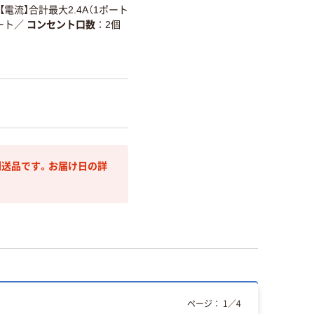
 5V【電流】合計最大2.4A（1ポート
ート
／
コンセント口数
2個
送品です。お届け日の詳
ページ：
1
／
4