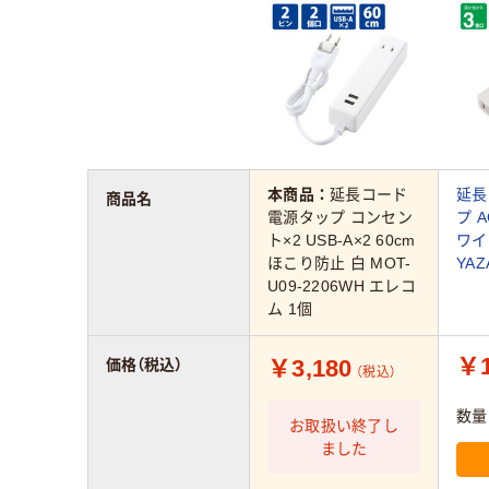
本商品：
延長コード
延長
商品名
電源タップ コンセン
プ A
ト×2 USB-A×2 60cm
ワイト
ほこり防止 白 MOT-
YAZ
U09-2206WH エレコ
ム 1個
￥1
￥3,180
価格（税込）
（税込）
数量
お取扱い終了し
ました