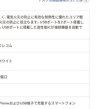
くく、電気火災の防止に有効な耐熱性に優れたユリア樹
火災の防止に役立ちます。USBポートを2ポート搭載し
。USBポートに搭載した高性能ICが接続機器を自動で
エレコム
ホワイト
2個口
×
iPhoneおよびUSB端子で充電するスマートフォン