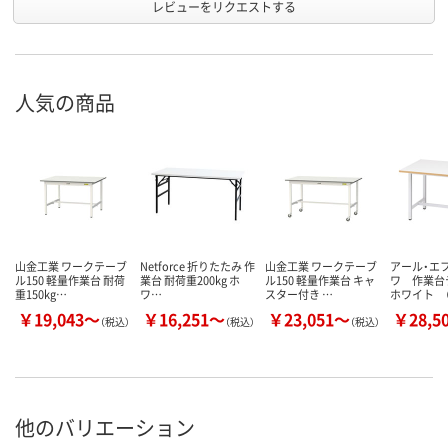
レビューをリクエストする
人気の商品
山金工業 ワークテーブ
Netforce 折りたたみ 作
山金工業 ワークテーブ
アール・エ
ル150 軽量作業台 耐荷
業台 耐荷重200kg ホ
ル150 軽量作業台 キャ
ワ 作業
重150kg…
ワ…
スター付き …
ホワイト （
￥19,043～
￥16,251～
￥23,051～
￥28,5
（税込）
（税込）
（税込）
他のバリエーション