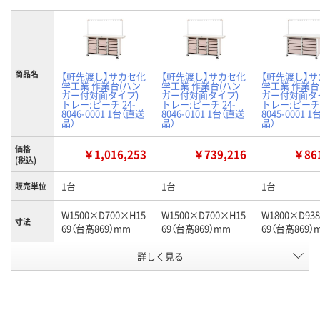
商品名
【軒先渡し】サカセ化
【軒先渡し】サカセ化
【軒先渡し】
学工業 作業台(ハン
学工業 作業台(ハン
学工業 作業台
ガー付対面タイプ)
ガー付対面タイプ)
ガー付対面タ
トレー:ピーチ 24-
トレー:ピーチ 24-
トレー:ピーチ 
8046-0001 1台（直送
8046-0101 1台（直送
8045-0001 
品）
品）
品）
価格
￥1,016,253
￥739,216
￥861
(税込)
1台
1台
1台
販売単位
W1500×D700×H15
W1500×D700×H15
W1800×D93
寸法
69（台高869）mm
69（台高869）mm
69（台高869）
詳しく見る
ピーチ
ブルー
ピーチ
カラー
お申込番
E337788
E337800
E337771
号
在庫