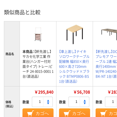
類似商品と比較
本商品：
【軒先渡し】
【車上渡し】ナイキ
【軒先渡し】DO
商品名
サカセ化学工業 作
ソロワークテーブル
プレモア ワ
業台(ハンガー付対
配線無 幅850×奥行
ーブル 2連 幅
面タイプ) トレー:ピ
600×高さ720mm
奥行1400mm
ーチ 24-8015-0001 1
シルクウッド×ブラ
W/PR-140240
台（直送品）
ック BTMP0806-BS
BK-NT 1台（
1台（直送品）
￥295,840
￥56,708
￥283
数量
数量
数量
価格
(税込)
カゴへ
カゴへ
カ