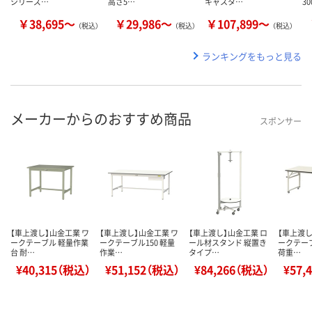
シリーズ…
高さ5…
キャスタ…
30
￥38,695～
￥29,986～
￥107,899～
（税込）
（税込）
（税込）
ランキングをもっと見る
メーカーからのおすすめ商品
スポンサー
【車上渡し】山金工業 ワ
【車上渡し】山金工業 ワ
【車上渡し】山金工業 ロ
【車上渡し
ークテーブル 軽量作業
ークテーブル150 軽量
ール材スタンド 縦置き
ークテーブ
台 耐…
作業…
タイプ…
荷重…
¥40,315（税込）
¥51,152（税込）
¥84,266（税込）
¥57,