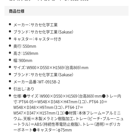
商品仕様
メーカー：サカセ化学工業
ブランド：サカセ化学工業（Sakase）
キャスター：キャスター付き
奥行：550mm
高さ：1569mm
幅：900mm
サイズ：W900×D550×H1569（台高869）mm
ブランド：サカセ化学工業（Sakase）
メーカー品番：WT-0915B-2
引出し：あり
仕様：●サイズ：W900×D550×H1569（台高869）mm●トレー内
寸：PT64-05＝W548×D348×H47mm（1コ）、PT64-10＝
W548×D348×H97mm（3コ）、PT64-17＝
W547×D347×H157mm（1コ）●材質：本体フレーム＝アルミニ
ウム、天板＝木製メラミン樹脂加工、トレー（ピーチ・ブルー・ニュ
ートラル）＝ABS（持続性帯電防止樹脂）、トレー（透明）＝ポリカ
ーボネート●キャスター：φ75mm