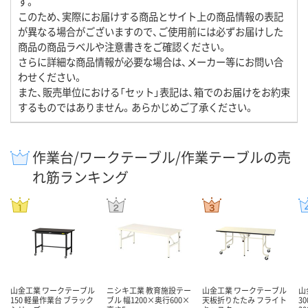
す。
このため、実際にお届けする商品とサイト上の商品情報の表記
が異なる場合がございますので、ご使用前には必ずお届けした
商品の商品ラベルや注意書きをご確認ください。
さらに詳細な商品情報が必要な場合は、メーカー等にお問い合
わせください。
また、販売単位における「セット」表記は、箱でのお届けをお約束
するものではありません。あらかじめご了承ください。
作業台/ワークテーブル/作業テーブルの売
れ筋ランキング
山金工業 ワークテーブル
ニシキ工業 教育施設テー
山金工業 ワークテーブル
山
150 軽量作業台 ブラック
ブル 幅1200×奥行600×
天板折りたたみ フライト
3