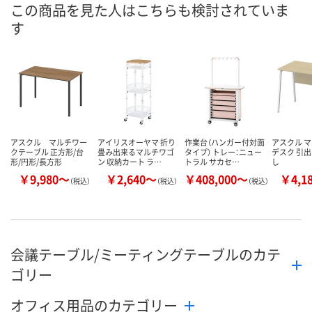
直送品
直送品
直送品
この商品を見た人はこちらも検討されていま
す
10月5日（月）まで
10月5日（月）まで
10月5日（月）
お届け日
数量
数量
数量
カゴへ
カゴへ
カ
アスクル マルチワー
アイリスオーヤマ 折り
作業台（ハンガー付対面
アスクル 
クテーブル 正方形/台
畳み出来るマルチワゴ
タイプ） トレー：ニュー
デスク 引出
形/円形/長方形
ン 収納カート ラ…
トラル サカセ…
し
￥9,980～
￥2,640～
￥408,000～
￥4,1
（税込）
（税込）
（税込）
会議テーブル/ミーティングテーブルのカテ
ゴリー
オフィス用品のカテゴリー