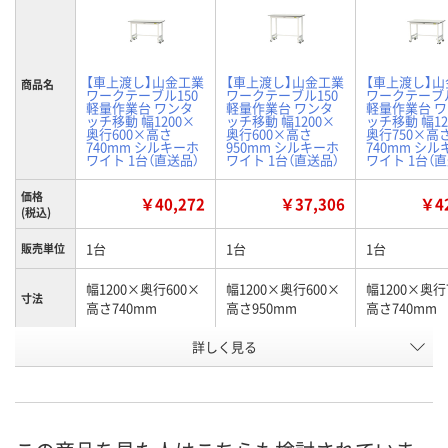
【車上渡し】山金工業
【車上渡し】山金工業
【車上渡し】
商品名
ワークテーブル150
ワークテーブル150
ワークテーブル
軽量作業台 ワンタ
軽量作業台 ワンタ
軽量作業台 
ッチ移動 幅1200×
ッチ移動 幅1200×
ッチ移動 幅12
奥行600×高さ
奥行600×高さ
奥行750×高
740mm シルキーホ
950mm シルキーホ
740mm シ
ワイト 1台（直送品）
ワイト 1台（直送品）
ワイト 1台（
価格
￥40,272
￥37,306
￥42
(税込)
1台
1台
1台
販売単位
幅1200×奥行600×
幅1200×奥行600×
幅1200×奥行
寸法
高さ740mm
高さ950mm
高さ740mm
お申込番
詳しく見る
X888721
X888755
X888722
号
直送品
直送品
直送品
在庫
8月25日（火）まで
8月25日（火）まで
8月25日（火）
お届け日