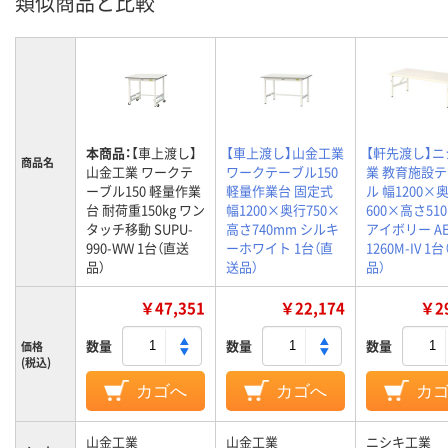
類似商品と比較
本商品：
【車上渡し】
【車上渡し】山金工業
【軒先渡し】
商品名
山金工業 ワークテ
ワークテーブル150
業 教育施設
ーブル150 軽量作業
軽量作業台 固定式
ル 幅1200×
台 耐荷重150kg ワン
幅1200×奥行750×
600×高さ51
タッチ移動 SUPU-
高さ740mm シルキ
アイボリー AE
990-WW 1台（直送
ーホワイト 1台（直
1260M-IV 1
品）
送品）
品）
￥47,351
￥22,174
￥29
数量
数量
数量
価格
(税込)
カゴへ
カゴへ
カ
山金工業
山金工業
ニシキ工業