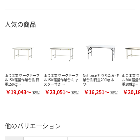
人気の商品
山金工業 ワークテーブ
山金工業 ワークテーブ
Netforce 折りたたみ 作
山金工業 
ル150 軽量作業台 耐荷
ル150 軽量作業台 キャ
業台 耐荷重200kg ホ
ル300 軽
重150kg…
スター付き …
ワ…
重300kg…
￥19,043～
￥23,051～
￥16,251～
￥20,1
（税込）
（税込）
（税込）
他のバリエーション