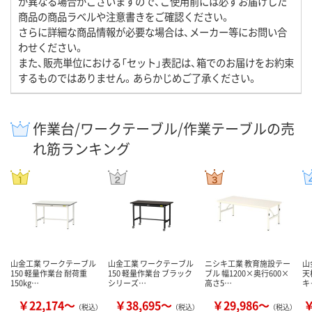
が異なる場合がございますので、ご使用前には必ずお届けした
商品の商品ラベルや注意書きをご確認ください。
さらに詳細な商品情報が必要な場合は、メーカー等にお問い合
わせください。
また、販売単位における「セット」表記は、箱でのお届けをお約束
するものではありません。あらかじめご了承ください。
作業台/ワークテーブル/作業テーブルの売
れ筋ランキング
山金工業 ワークテーブル
山金工業 ワークテーブル
ニシキ工業 教育施設テー
山
150 軽量作業台 耐荷重
150 軽量作業台 ブラック
ブル 幅1200×奥行600×
天
150kg…
シリーズ…
高さ5…
キ
￥22,174～
￥38,695～
￥29,986～
￥
（税込）
（税込）
（税込）