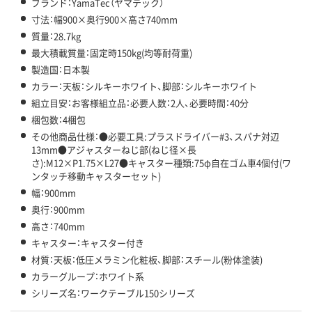
ブランド：YamaTec（ヤマテック）
寸法：幅900×奥行900×高さ740mm
質量：28.7kg
最大積載質量：固定時150kg(均等耐荷重)
製造国：日本製
カラー：天板：シルキーホワイト、脚部：シルキーホワイト
組立目安：お客様組立品：必要人数：2人、必要時間：40分
梱包数：4梱包
その他商品仕様：●必要工具:プラスドライバー#3、スパナ対辺
13mm●アジャスターねじ部(ねじ径×長
さ):M12×P1.75×L27●キャスター種類:75φ自在ゴム車4個付(ワ
ンタッチ移動キャスターセット)
幅：900mm
奥行：900mm
高さ：740mm
キャスター：キャスター付き
材質：天板：低圧メラミン化粧板、脚部：スチール(粉体塗装)
カラーグループ：ホワイト系
シリーズ名：ワークテーブル150シリーズ