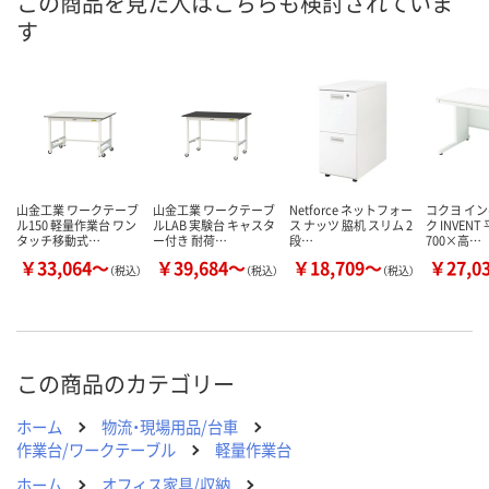
この商品を見た人はこちらも検討されていま
す
数量
数量
数量
カゴへ
カゴへ
カ
山金工業 ワークテーブ
山金工業 ワークテーブ
Netforce ネットフォー
コクヨ イ
ル150 軽量作業台 ワン
ルLAB 実験台 キャスタ
ス ナッツ 脇机 スリム 2
ク INVENT
タッチ移動式…
ー付き 耐荷…
段…
700×高…
￥33,064～
￥39,684～
￥18,709～
￥27,0
（税込）
（税込）
（税込）
この商品のカテゴリー
ホーム
物流・現場用品/台車
作業台/ワークテーブル
軽量作業台
ホーム
オフィス家具/収納