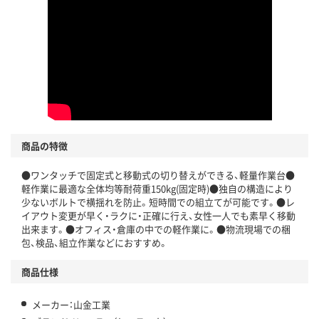
商品の特徴
●ワンタッチで固定式と移動式の切り替えができる、軽量作業台●
軽作業に最適な全体均等耐荷重150kg(固定時)●独自の構造により
少ないボルトで横揺れを防止。短時間での組立てが可能です。●レ
イアウト変更が早く・ラクに・正確に行え、女性一人でも素早く移動
出来ます。●オフィス・倉庫の中での軽作業に。●物流現場での梱
包、検品、組立作業などにおすすめ。
商品仕様
メーカー：山金工業