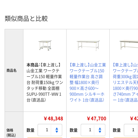
類似商品と比較
本商品：
【車上渡し】
【車上渡し】山金工業
【車上渡し】
山金工業 ワークテ
ワークテーブル150
ワークテーブ
商品名
ーブル150 軽量作業
軽量作業台 高さ調
荷重300kg 
台 耐荷重150kg ワン
整 幅1800×奥行
リエステル天
タッチ移動 全面棚
900×高さ600～
1800×奥行9
SUPU-990TT-WW 1
900mm シルキーホ
さ740mm 
台（直送品）
ワイト 1台（直送品）
ー 1台（直送品
￥48,348
￥47,700
￥42
数量
数量
数量
価格
(税込)