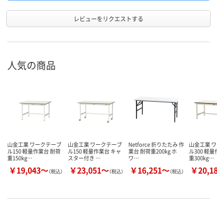
レビューをリクエストする
人気の商品
山金工業 ワークテーブ
山金工業 ワークテーブ
Netforce 折りたたみ 作
山金工業 
ル150 軽量作業台 耐荷
ル150 軽量作業台 キャ
業台 耐荷重200kg ホ
ル300 軽
重150kg…
スター付き …
ワ…
重300kg…
￥19,043～
￥23,051～
￥16,251～
￥20,1
（税込）
（税込）
（税込）