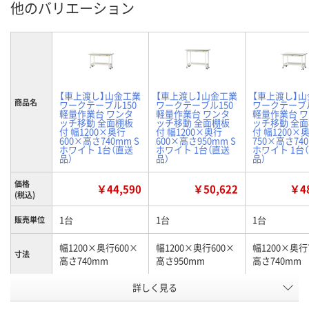
他のバリエーション
【車上渡し】山金工業
【車上渡し】山金工業
【車上渡し】
商品名
ワークテーブル150
ワークテーブル150
ワークテーブル
軽量作業台 ワンタ
軽量作業台 ワンタ
軽量作業台 
ッチ移動 全面棚板
ッチ移動 全面棚板
ッチ移動 全
付 幅1200×奥行
付 幅1200×奥行
付 幅1200×
600×高さ740mm S
600×高さ950mm S
750×高さ740
ホワイト 1台（直送
ホワイト 1台（直送
ホワイト 1台
品）
品）
品）
価格
￥44,590
￥50,622
￥48
(税込)
1台
1台
1台
販売単位
幅1200×奥行600×
幅1200×奥行600×
幅1200×奥行
寸法
高さ740mm
高さ950mm
高さ740mm
お申込番
詳しく見る
X888715
X888752
X888720
号