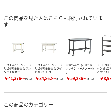
直送品
直送品
直送品
在庫
8月25日（火）まで
8月25日（火）まで
8月25日（火）
お届け日
この商品を見た人はこちらも検討されていま
す
数量
数量
数量
カゴへ
カゴへ
カ
山金工業 ワークテーブ
山金工業 ワークテーブ
中量作業台（φ100mm
COLLEND
ル150 軽量作業台 ワン
ル150 軽量作業台 ワイ
ウレタンキャスター付）
ック 棚板3
タッチ移動式…
ド引き出し付…
_1
／ホワイト
￥41,376～
￥34,862～
￥59,286～
￥8,9
（税込）
（税込）
（税込）
この商品のカテゴリー