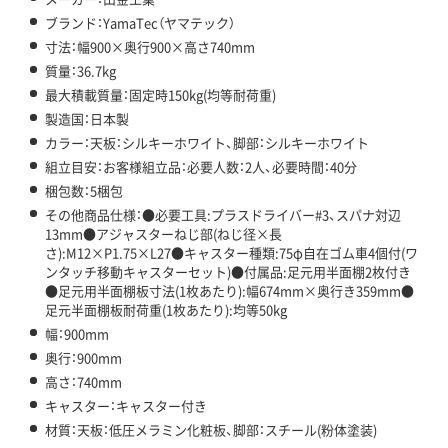
ブランド：YamaTec（ヤマテック）
寸法：幅900×奥行900×高さ740mm
質量：36.7kg
最大積載質量：固定時150kg(均等耐荷重)
製造国：日本製
カラー：天板：シルキーホワイト、脚部：シルキーホワイト
組立目安：お客様組立品：必要人数：2人、必要時間：40分
梱包数：5梱包
その他商品仕様：●必要工具:プラスドライバー#3、スパナ対辺
13mm●アジャスターねじ部(ねじ径×長
さ):M12×P1.75×L27●キャスター種類:75φ自在ゴム車4個付(ワ
ンタッチ移動キャスターセット)●付属品:足元用半面棚2枚付き
●足元用半面棚板寸法(1枚あたり):幅674mm×奥行き359mm●
足元半面棚板耐荷重(1枚あたり):均等50kg
幅：900mm
奥行：900mm
高さ：740mm
キャスター：キャスター付き
材質：天板：低圧メラミン化粧板、脚部：スチール(粉体塗装)