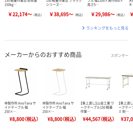
150 軽量作業台 耐荷重
150 軽量作業台 ブラック
ブル 幅1200×奥行600×
天
150kg…
シリーズ…
高さ5…
キ
￥22,174～
￥38,695～
￥29,986～
￥
（税込）
（税込）
（税込）
ランキングをもっと見る
メーカーからのおすすめ商品
スポンサー
林製作所 AnoTana サ
林製作所 AnoTana サ
【車上渡し】山金工業 ワ
【車上渡し
イドテーブル 幅
イドテーブル 幅
ークテーブル150 軽量
ークテー
250×…
250×…
作業…
ミ 耐…
¥8,800（税込）
¥8,800（税込）
¥44,567（税込）
¥37,