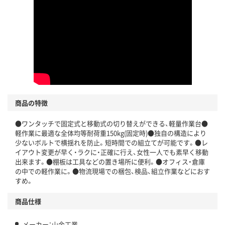
商品の特徴
●ワンタッチで固定式と移動式の切り替えができる、軽量作業台●
軽作業に最適な全体均等耐荷重150kg(固定時)●独自の構造により
少ないボルトで横揺れを防止。短時間での組立てが可能です。●レ
イアウト変更が早く・ラクに・正確に行え、女性一人でも素早く移動
出来ます。●棚板は工具などの置き場所に便利。●オフィス・倉庫
の中での軽作業に。●物流現場での梱包、検品、組立作業などにおす
すめ。
商品仕様
メーカー：山金工業