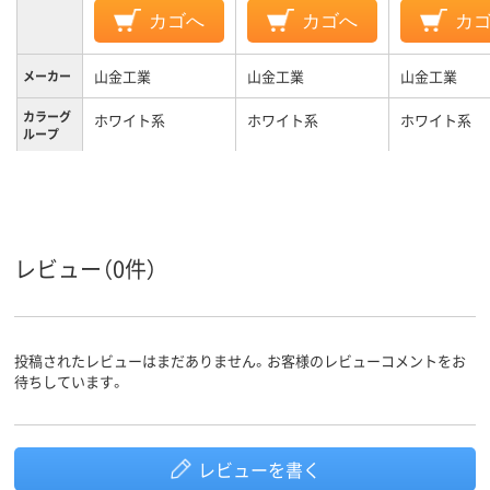
カゴへ
カゴへ
カ
山金工業
山金工業
山金工業
メーカー
カラーグ
ホワイト系
ホワイト系
ホワイト系
ループ
キャスタ
キャスター付き
キャスター無し
キャスター無
ー
レビュー（0件）
投稿されたレビューはまだありません。お客様のレビューコメントをお
待ちしています。
レビューを書く