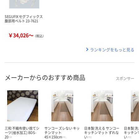
SEGUFIX セグフィックス
腹部用ベルト 23-7621
￥34,026～
（税込）
ランキングをもっと見る
メーカーからのおすすめ商品
スポンサー
三和 不織布使い捨てシ
サンコー ズレない キッ
日本製 洗える サンコー
日本製 洗
ーツ(撥水加工) BDS-
チンマット
キッチンマット ずれな
キッチン
20…
45×150cm…
い …
い …