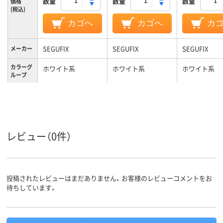
数量
数量
数量
価格
(税込)
カゴへ
カゴへ
カ
SEGUFIX
SEGUFIX
SEGUFIX
メーカー
カラーグ
ホワイト系
ホワイト系
ホワイト系
ループ
M
S
M
サイズ
レビュー（0件）
投稿されたレビューはまだありません。お客様のレビューコメントをお
待ちしています。