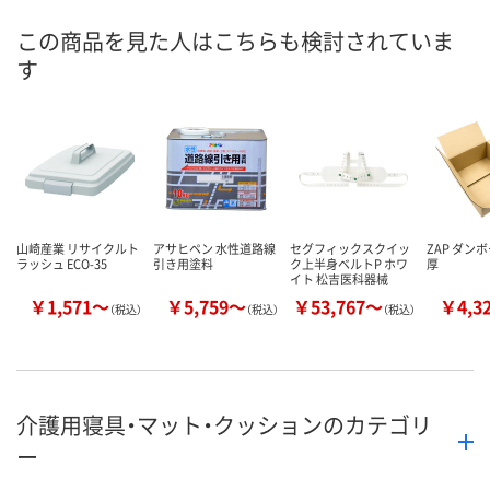
この商品を見た人はこちらも検討されていま
す
山崎産業 リサイクルト
アサヒペン 水性道路線
セグフィックスクイッ
ZAP ダンボ
ラッシュ ECO-35
引き用塗料
ク上半身ベルトP ホワ
厚
イト 松吉医科器械
￥1,571～
￥5,759～
￥53,767～
￥4,3
（税込）
（税込）
（税込）
介護用寝具・マット・クッションのカテゴリ
ー