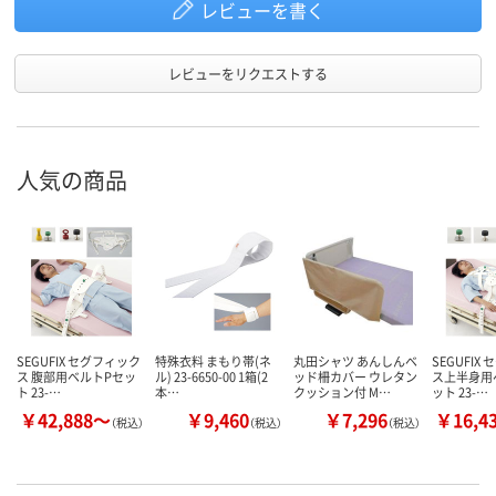
レビューを書く
レビューをリクエストする
人気の商品
SEGUFIX セグフィック
特殊衣料 まもり帯(ネ
丸田シャツ あんしんベ
SEGUFIX
ス 腹部用ベルトPセッ
ル) 23-6650-00 1箱(2
ッド柵カバー ウレタン
ス上半身用
ト 23-…
本…
クッション付 M…
ット 23-…
￥42,888～
￥9,460
￥7,296
￥16,4
（税込）
（税込）
（税込）