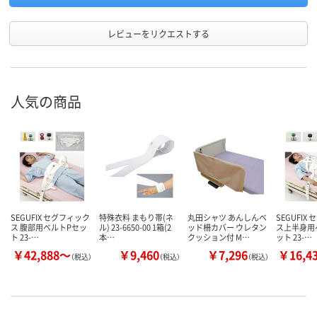
レビューをリクエストする
人気の商品
SEGUFIX セグフィック
特殊衣料 まもり帯(ネ
丸田シャツ あんしんベ
SEGUFIX
ス 腹部用ベルトPセッ
ル) 23-6650-00 1箱(2
ッド柵カバー ウレタン
ス上半身用
ト 23-…
本…
クッション付 M…
ット 23-…
￥42,888～
￥9,460
￥7,296
￥16,4
（税込）
（税込）
（税込）