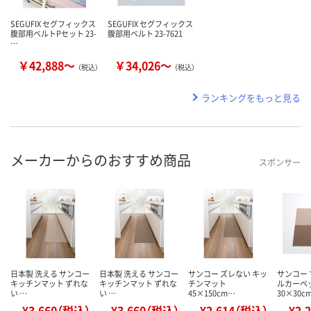
SEGUFIX セグフィックス
SEGUFIX セグフィックス
腹部用ベルトPセット 23-
腹部用ベルト 23-7621
…
￥42,888～
￥34,026～
（税込）
（税込）
ランキングをもっと見る
メーカーからのおすすめ商品
スポンサー
日本製 洗える サンコー
日本製 洗える サンコー
サンコー ズレない キッ
サンコー 
キッチンマット ずれな
キッチンマット ずれな
チンマット
ルカーペ
い …
い …
45×150cm…
30×30c
¥3,660（税込）
¥3,660（税込）
¥2,614（税込）
¥2,