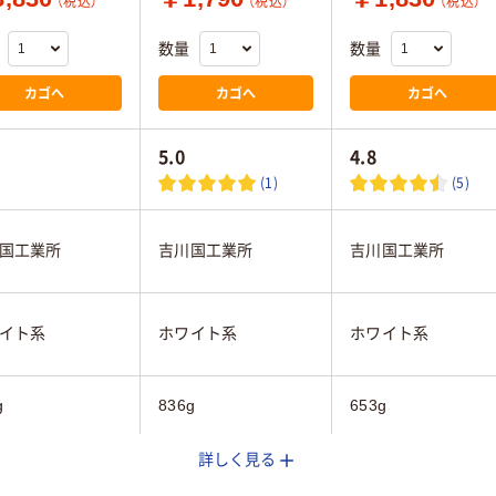
（税込）
（税込）
（税込）
数量
数量
カゴへ
カゴへ
カゴへ
5.0
4.8
(1)
(5)
国工業所
吉川国工業所
吉川国工業所
イト系
ホワイト系
ホワイト系
g
836g
653g
詳しく見る
 ファイルユニ
Ａ４ ファイルユニ
Ａ６ ファイルユニ
（深）1段
ット1段
ット（浅）２段