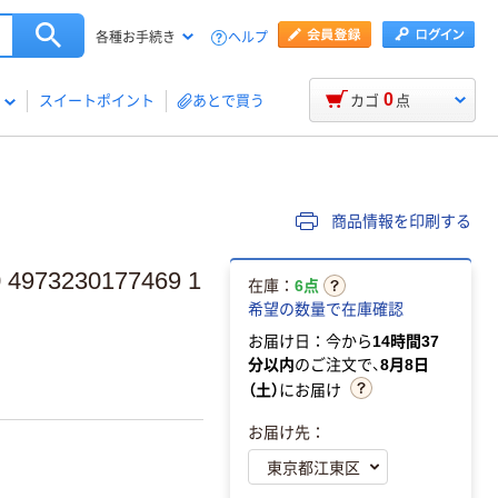
ヘルプ
各種お手続き
0
スイートポイント
あとで買う
カゴ
点
商品情報を印刷する
73230177469 1
在庫：
6点
希望の数量で在庫確認
お届け日：今から
14時間37
分以内
のご注文で、
8月8日
（土）
にお届け
お届け先：