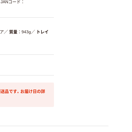
JANコード：
ア
／
質量
943g
／
トレイ
送品です。お届け日の詳