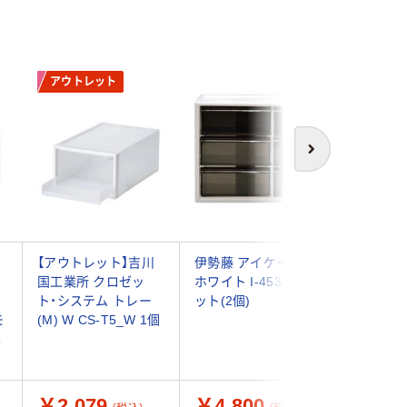
アウトレット
次へ
【アウトレット】吉川
伊勢藤 アイケースS
Like-i
国工業所 クロゼッ
ホワイト I-453-1 1セ
ト） A4
ト・システム トレー
ット(2個)
ット2段
モ
(M) W CS-T5_W 1個
MX-52
業
ュール 
￥2,079
￥4,800
￥2,9