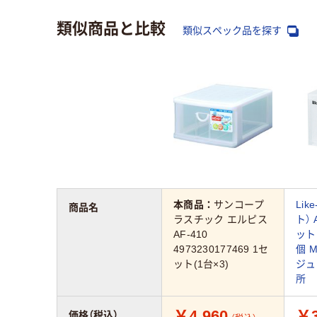
類似商品と比較
類似スペック品を探す
本商品：
サンコープ
Lik
商品名
ラスチック エルピス
ト）
AF-410
ット
4973230177469 1セ
個 
ット(1台×3)
ジュ
所
￥4,960
￥3
価格（税込）