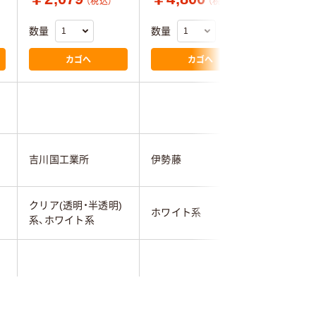
（税込）
（税込）
数量
数量
数量
カゴへ
カゴへ
4.0
吉川国工業所
伊勢藤
吉川国工
クリア(透明・半透明)
ホワイト系
ホワイト
系、ホワイト系
1443g
Ａ４ フ
M
ット2段