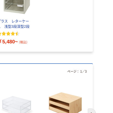
プラス レターケー
ス 浅型3段深型2段
￥5,480~
（税込）
ページ：
1
／
3