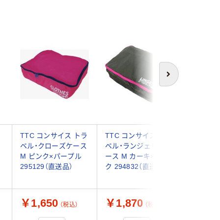
次へ
オ
TTC コンサイス トラ
TTC コンサイス トラ
リヒトラ
ベル・クローズケース
ベル・ランジェリーケ
ボックスケ
M ピンク×パープル
ース M カーキ×ピン
ピーチピン
295129（直送品）
ク 294832（直送品）
12 1個（
￥1,650
￥1,870
￥1,5
（税込）
（税込）