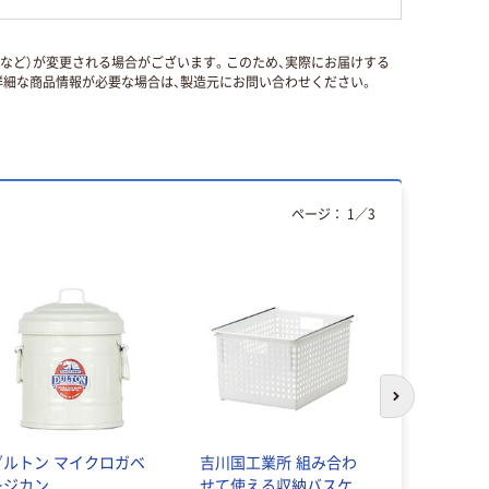
国など）が変更される場合がございます。このため、実際にお届けする
細な商品情報が必要な場合は、製造元にお問い合わせください。
ページ：
1
／
3
次のスライド
ダルトン マイクロガベ
吉川国工業所 組み合わ
MISM CES
ージカン
せて使える収納バスケ
ト ボック