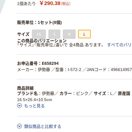
￥290.38
1個あたり
（税込）
販売単位：1セット(8個)
XS
S
M
L
サイズ
この商品のバリエーション
「サイズ」「販売単位」違いで 全4商品 あります。
すべてのバリ
お申込番号：E658294
メーカー：伊勢藤
／型番：I-572-2
／JANコード：496614957
商品詳細
ブランド名
伊勢藤
／
カラー
ピンク
／
サイズ
L
／
原産国
16.5×26.4×10.5cm
もっと見る
類似商品と比較する