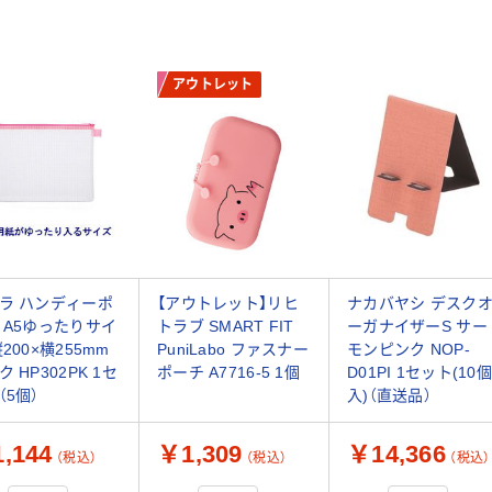
アウトレット
ラ ハンディーポ
【アウトレット】リヒ
ナカバヤシ デスク
 A5ゆったりサイ
トラブ SMART FIT
ーガナイザーS サー
200×横255mm
PuniLabo ファスナー
モンピンク NOP-
 HP302PK 1セ
ポーチ A7716-5 1個
D01PI 1セット(10個
（5個）
入)（直送品）
,144
￥1,309
￥14,366
（税込）
（税込）
（税込）