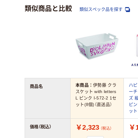
類似商品と比較
類似スペック品を探す
本商品：
伊勢藤 クラ
ハピ
商品名
スケット with letters
ーチ
L ピンク I-572-2 1セ
ズ 縦
ット(8個)（直送品）
ピンク
ット
￥2,323
￥1
価格（税込）
（税込）