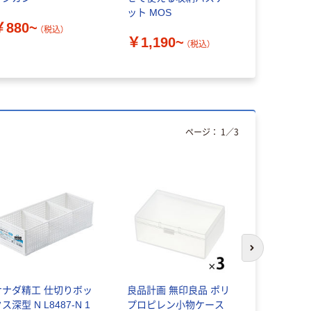
ット MOS
￥880~
￥17,16
（税込）
￥1,190~
（税込）
ページ：
1
／
3
次のスライド
サナダ精工 仕切りボッ
良品計画 無印良品 ポリ
サナダ精工
ス深型 N L8487-N 1
プロピレン小物ケース
ケット L86