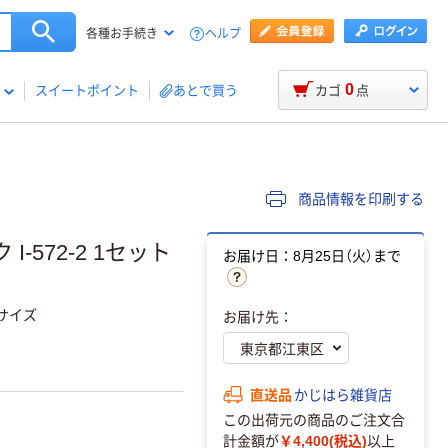
ヘルプ
各種お手続き
0
スイートポイント
あとで買う
カゴ
点
商品情報を印刷する
 I-572-2 1セット
お届け日：8月25日（火）まで
サイズ
お届け先：
直送品
かじはら雑貨店
この出荷元の商品のご注文合
計金額が
￥4,400(税込)
以上