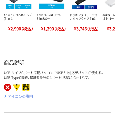
Anker 332 USB-C ハブ
Anker 4-Port Ultra-
ドッキングステーショ
Anker 33
(5-in-1…
Slim US…
ン タイプC ハブ 5in1
(5-in-1…
H…
¥2,990（税込）
¥1,290（税込）
¥3,746（税込）
¥3,
商品説明
USB タイプCポート搭載パソコンでUSB3.1対応デバイスが使える。
USB TypeC接続、超薄型設計の4ポートUSB3.1 Gen1ハブ。
アイコンの説明