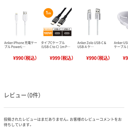
Anker iPhone 充電ケー
タイプCケーブル
Anker Zolo USB-C &
Anker US
ブル PowerL…
（USB-C to C） 1m P…
USB-A ケ…
ケーブル 
¥990（税込）
¥999（税込）
¥990（税込）
¥
レビュー（0件）
投稿されたレビューはまだありません。お客様のレビューコメントをお
待ちしています。