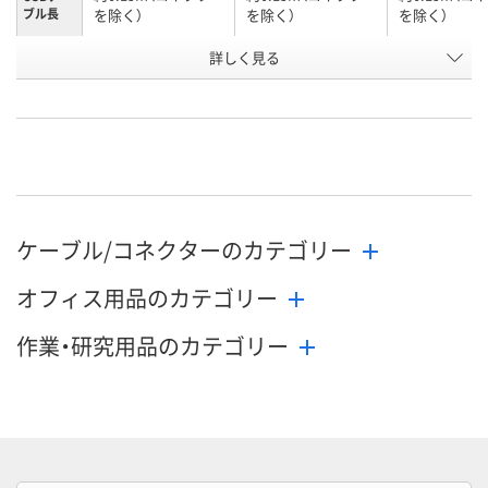
ブル長
を除く）
を除く）
を除く）
詳しく見る
ブラック
ホワイト
ホワイトフェ
カラー
お申込番
E681846
E681897
E681895
号
在庫
お届け日
お取り扱い終了しま
お取り扱い終了しま
お取り扱い終
ケーブル/コネクターのカテゴリー
した
した
した
オフィス用品のカテゴリー
作業・研究用品のカテゴリー