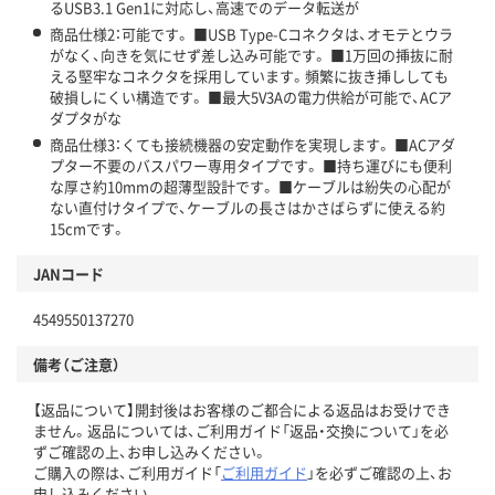
るUSB3.1 Gen1に対応し、高速でのデータ転送が
商品仕様2：可能です。 ■USB Type-Cコネクタは、オモテとウラ
がなく、向きを気にせず差し込み可能です。 ■1万回の挿抜に耐
える堅牢なコネクタを採用しています。頻繁に抜き挿ししても
破損しにくい構造です。 ■最大5V3Aの電力供給が可能で、ACア
ダプタがな
商品仕様3：くても接続機器の安定動作を実現します。 ■ACアダ
プター不要のバスパワー専用タイプです。 ■持ち運びにも便利
な厚さ約10mmの超薄型設計です。 ■ケーブルは紛失の心配が
ない直付けタイプで、ケーブルの長さはかさばらずに使える約
15cmです。
JANコード
4549550137270
備考（ご注意）
【返品について】開封後はお客様のご都合による返品はお受けでき
ません。返品については、ご利用ガイド「返品・交換について」を必
ずご確認の上、お申し込みください。
ご購入の際は、ご利用ガイド「
ご利用ガイド
」を必ずご確認の上、お
申し込みください。