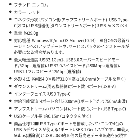
ブランド：エレコム
カラー：レッド
コネクタ形状：パソコン側(アップストリームポート)：USB Type-
C(オス)、USB機器側(ダウンストリームポート)：USB-A(メス)×4
重量：約29.0g
対応機種：Windows10/macOS Mojave(10.14) ※各OSの最新バ
ージョンへのアップデートや、サービスパックのインストールが
必要になる場合があります。
最大転送速度：USB3.1Gen1、USB3.0スーパースピードモー
ド/5Gbps(理論値)、USB2.0ハイスピード/480Mbps(理論値)、
USB1.1フルスピード12Mbps(理論値)
外形寸法：約幅94.0×奥行31.0×高さ10.0mm(ケーブルを除く)
ダウンストリーム(周辺機器側)ポート数：4ポート(USB-A)
インターフェイス：USB Type-C
供給可能電流：4ポート合計3000mA(1ポート当たり750mA未満)
アップストリーム(パソコン側)ポート数：1ポート(USB Type-C)
USBケーブル長：約0.15m（コネクタを除く）
商品仕様1：■USB Type-Cポートを搭載したパソコンで4台の
USB-Aデバイスが使える4ポートUSB3.1 Gen1ハブです。 ■最大
5Gbps(理論値)とUSB2.0の約10倍の超高速データ転送を実現す