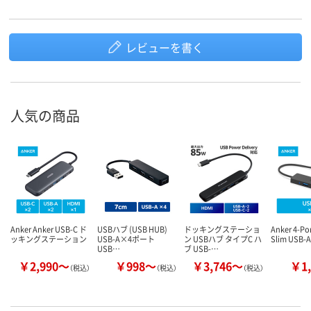
レビューを書く
人気の商品
Anker Anker USB-C ド
USBハブ (USB HUB)
ドッキングステーショ
Anker 4-Por
ッキングステーション
USB-A×4ポート
ン USBハブ タイプC ハ
Slim USB-
USB…
ブ USB-…
￥2,990～
￥998～
￥3,746～
￥1,
（税込）
（税込）
（税込）