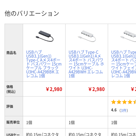
他のバリエーション
USBハブ
USBハブ Type-C
USBハブ Type
商品名
USB3.1(Gen1)
USB3.1(Gen1) Aメ
USB3.1(Gen1
Type-C Aメス4ポー
ス4ポート バスパワ
ス4ポート バ
ト バスパワー 15cm
ー 15cmケーブル ホ
ー 15cmケー
ケーブル ブラック
ワイト U3HC-
ワイトフェイ
U3HC-A429BBK エ
A429BWH エレコム
U3HC-A429B
レコム 1個
1個
レコム 1個
価格
￥2,980
￥2,980
￥2
(税込)
評価
4.6
（
3件
）
1個
1個
1個
販売単位
約0.15m（コネクタ
約0.15m（コネクタ
約0.15m（コ
USBケー