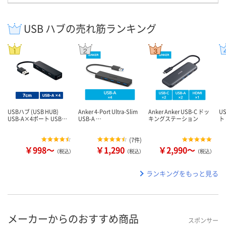
USB ハブの売れ筋ランキング
USBハブ (USB HUB)
Anker 4-Port Ultra-Slim
Anker Anker USB-C ドッ
U
USB-A×4ポート USB…
USB-A …
キングステーション
ト 
(
7件
)
￥998～
￥1,290
￥2,990～
（税込）
（税込）
（税込）
ランキングをもっと見る
メーカーからのおすすめ商品
スポンサー