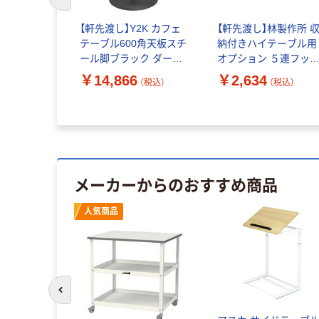
前のスライドへ
【軒先渡し】Y2K カフェ
【軒先渡し】林製作所 
テーブル600角天板スチ
納付きハイテーブル用
ール脚ブラック ダーク
オプション ５連フッ
ブラウン
幅228×奥行96×高さ
￥14,866
￥2,634
（税込）
（税込）
600×600×720mm
53mm ホワイト 1個（
CTRR-60S-DB 1台（直
送品）
送品）
メーカーからのおすすめ商品
人気商品
前のスライドへ