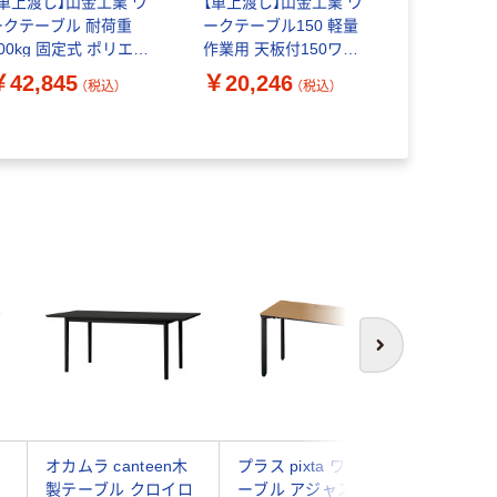
【車上渡し】山金工業 ワ
【車上渡し】山金工業 ワ
【車上渡し】
ークテーブル 耐荷重
ークテーブル150 軽量
ークテーブ
00kg 固定式 ポリエス
作業用 天板付150ワゴ
160kg 
テル天板 幅1800×奥行
ン 固定式 低圧天板 シル
テル天板 幅1200×奥行
￥42,845
￥20,246
￥39,21
（税込）
（税込）
00×高さ740mm アイ
キーホワイト HT-
750×高さ7
ボリー 1台（直送品）
4545W 1台（直送品）
ボリー 1台
次へ
オカムラ canteen木
プラス pixta ワークテ
プラス pi
ロ
製テーブル クロイロ
ーブル アジャスター
ーブル 