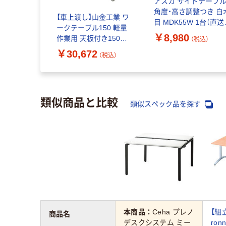
山金工業 ワ
アスカ サイドテーブ
 折畳み 耐
角度・高さ調整つき 白
【車上渡し】山金工業 ワ
 ポリ化粧天
目 MDK55W 1台（直送
ークテーブル150 軽量
奥行600×高
品）
￥8,980
作業用 天板付き150ワ
（税込）
（税込）
目×アイボリ
ゴン シルキーホワイト
￥30,672
品）
（税込）
HTC-7560W 1台（直送
品）
類似商品と比較
類似スペック品を探す
本商品：
Ceha プレノ
【組
商品名
デスクシステム ミー
ro