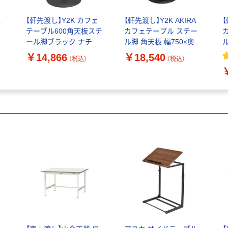
収
【軒先渡し】Y2K カフェ
【軒先渡し】Y2K AKIRA
【
テーブル600角天板スチ
カフェテーブル スチー
ク
ール脚ブラック ナチュ
ル脚 角天板 幅750×奥行
ラル 600×600×720mm
750×高さ×720mm ホワ
7
￥14,866
￥18,540
（税込）
（税込）
直
CTRR-60S-NA 1台（直
イト 1台（直送品）
送品）