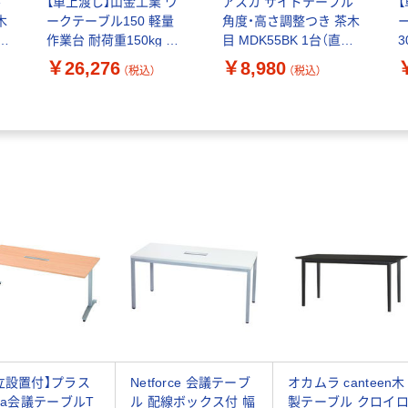
ル
【車上渡し】山金工業 ワ
アスカ サイドテーブル
木
ークテーブル150 軽量
角度・高さ調整つき 茶木
作業台 耐荷重150kg 固
目 MDK55BK 1台（直送
3
定式 SUP-1290-WW 1
品）
￥26,276
￥8,980
（税込）
（税込）
台（直送品）
9
立設置付】プラス
Netforce 会議テーブ
オカムラ canteen木
nna会議テーブルT
ル 配線ボックス付 幅
製テーブル クロイ