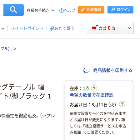
ヘルプ
各種お手続き
0
スイートポイント
あとで買う
カゴ
点
ブル)
商品情報を印刷する
ングテーブル 幅
在庫：
1点
ワイト/脚ブラック 1
希望の数量で在庫確認
お届け日：8月11日（火）
※組立設置サービスを申込みます
の快適性を徹底追及。（※プレ
とお届け日が変更になります。詳
しくは、「組立設置サービスお申込
み画面」でご確認ください。