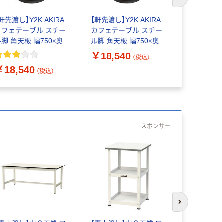
次のスライド
軒先渡し】Y2K AKIRA
【軒先渡し】Y2K AKIRA
【軒先渡し】
カフェテーブル スチー
カフェテーブル スチー
テーブル6
ル脚 角天板 幅750×奥行
ル脚 角天板 幅750×奥行
ール脚ブラ
50×高さ×720mm ナチ
750×高さ×720mm ブラ
ト 600×60
￥18,540
￥14,86
（税込）
ュラル 1台（直送品）
ウン 1台（直送品）
CTRR-60S
￥18,540
送品）
（税込）
スポンサー
次のスライド