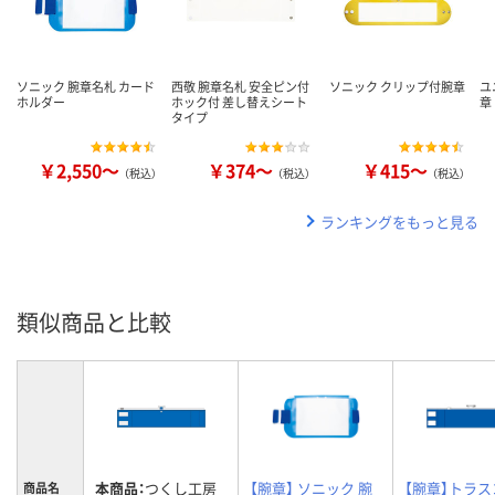
ソニック 腕章名札 カード
西敬 腕章名札 安全ピン付
ソニック クリップ付腕章
ユ
ホルダー
ホック付 差し替えシート
章
タイプ
￥2,550～
￥374～
￥415～
（税込）
（税込）
（税込）
ランキングをもっと見る
類似商品と比較
本商品：
つくし工房
【腕章】 ソニック 腕
【腕章】トラ
商品名