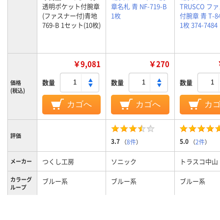
透明ポケット付腕章
章名札 青 NF-719-B
TRUSCO フ
(ファスナー付)青地
1枚
付腕章 青 T-84
769-B 1セット(10枚)
1枚 374-7484
￥9,081
￥270
数量
数量
数量
価格
(税込)
カゴへ
カゴへ
カ
評価
3.7
5.0
（
8件
）
（
2件
）
つくし工房
ソニック
トラスコ中山
メーカー
カラーグ
ブルー系
ブルー系
ブルー系
ループ
腕章
腕章
腕章
種類