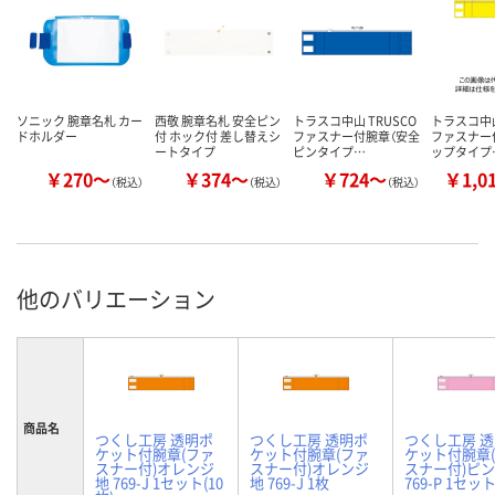
ソニック 腕章名札 カー
西敬 腕章名札 安全ピン
トラスコ中山 TRUSCO
トラスコ中山
ドホルダー
付 ホック付 差し替えシ
ファスナー付腕章（安全
ファスナー
ートタイプ
ピンタイプ…
ップタイプ
￥270～
￥374～
￥724～
￥1,0
（税込）
（税込）
（税込）
他のバリエーション
商品名
つくし工房 透明ポ
つくし工房 透明ポ
つくし工房 
ケット付腕章(ファ
ケット付腕章(ファ
ケット付腕章
スナー付)オレンジ
スナー付)オレンジ
スナー付)ピ
地 769-J 1セット(10
地 769-J 1枚
769-P 1セット