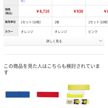
枚)
価格
￥8,710
￥930
￥8
(税込)
1セット（10枚）
1枚
1セット（10枚
販売単位
オレンジ
オレンジ
ピンク
カラー
お申込番
詳しく見る
E716343
EX64571
E716341
号
入荷待ち
6点
1点
在庫
ご注文後、お届けに
この商品を見た人はこちらも検討されていま
ついてご連絡いたし
8月9日（日）
8月9日（日）
お届け日
す
ます
数量
数量
数量
カゴへ
カゴへ
カ