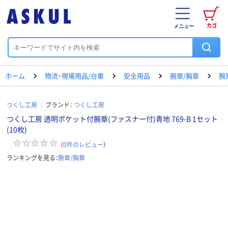
カゴ
メニュー
ホーム
物流・現場用品/台車
安全用品
腕章/胸章
腕
つくし工房
ブランド：
つくし工房
つくし工房 透明ポケット付腕章(ファスナー付)青地 769-B 1セット
(10枚)
（
0
件のレビュー
）
ランキングを見る：
腕章/胸章