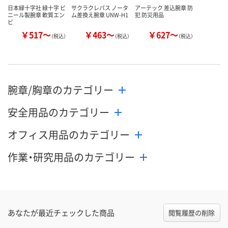
日本緑十字社 緑十字 ビ
サクラクレパス ノータ
アーテック 差込腕章 防
ニール製腕章 軟質エン
ム差換え腕章 UNW-H1
犯 防災用品
ビ
￥517～
￥463～
￥627～
（税込）
（税込）
（税込）
腕章/胸章のカテゴリー
安全用品のカテゴリー
オフィス用品のカテゴリー
作業・研究用品のカテゴリー
あなたが最近チェックした商品
閲覧履歴の削除