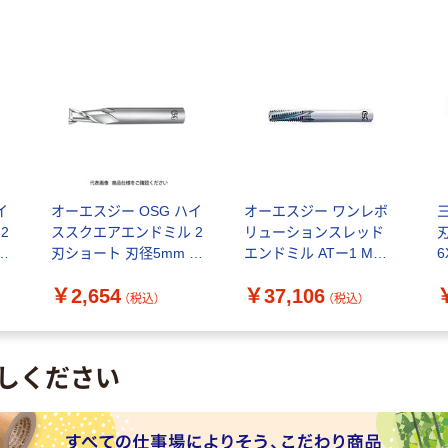
イ
オーエスジー OSG ハイ
オーエスジー ワンレボ
2
ススクエアエンドミル 2
リューションスレッド
シ
刃ショート 刃径5mm シ
エンドミル ATー1 MG
6
ャンク径8mm 80010
8.7X27.94 U20-INT 1個
￥2,654
￥37,106
（直
EDS-5 1本 200-5794（直
（直送品）
（税込）
（税込）
送品）
しください