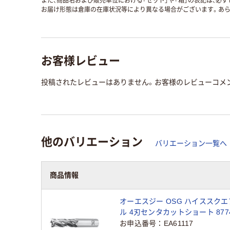
また、商品名および販売単位における「セット」や「箱」の表記は、必
お届け形態は倉庫の在庫状況等により異なる場合がございます。あら
お客様レビュー
投稿されたレビューはありません。お客様のレビューコメ
他のバリエーション
バリエーション一覧へ
商品情報
オーエスジー OSG ハイススク
ル 4刃センタカットショート 8774
EMS-10.5 1本 822-0027（直送品
お申込番号
EA61117