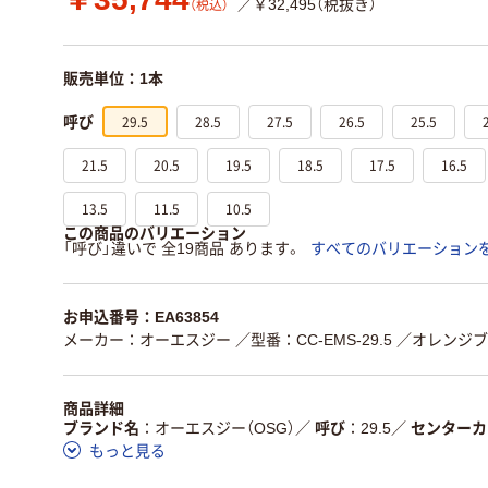
／￥32,495（税抜き）
（税込）
販売単位：1本
29.5
28.5
27.5
26.5
25.5
呼び
21.5
20.5
19.5
18.5
17.5
16.5
13.5
11.5
10.5
この商品のバリエーション
「呼び」違いで 全19商品 あります。
すべてのバリエーション
お申込番号：EA63854
メーカー：オーエスジー
／型番：CC-EMS-29.5
／オレンジブッ
商品詳細
ブランド名
オーエスジー（OSG）
／
呼び
29.5
／
センターカ
もっと見る