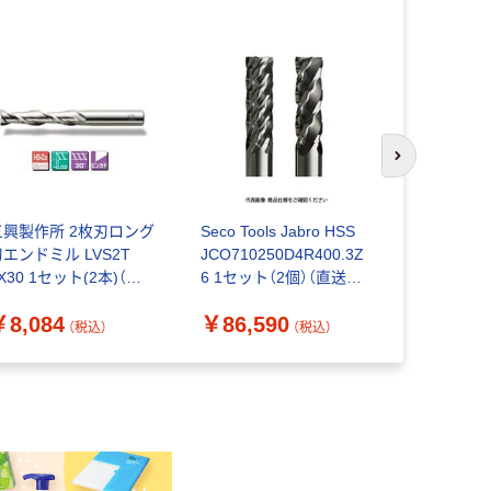
次のスライド
三興製作所 2枚刃ロング
Seco Tools Jabro HSS
Seco Tools
刃エンドミル LVS2T
JCO710250D4R400.3Z
JCO71032
X30 1セット(2本)（直
6 1セット（2個）（直送
4 1セット（
送品）
品）
品）
￥8,084
￥86,590
￥84,48
（税込）
（税込）