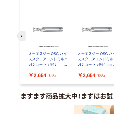
前のスライドへ
Jabro HSS
オーエスジー OSG ハイ
オーエスジー OSG ハ
D2R400.3Z
ススクエアエンドミル 2
ススクエアエンドミル 
2個）（直送
刃ショート 刃径3mm シ
刃ショート 刃径4mm 
ャンク径6mm 80006
ャンク径8mm 80008
￥2,654
￥2,654
EDS-3 1本 200-5727（直
EDS-4 1本 200-5760
（税込）
（税込）
（税込）
送品）
送品）
ますます商品拡大中！まずはお試