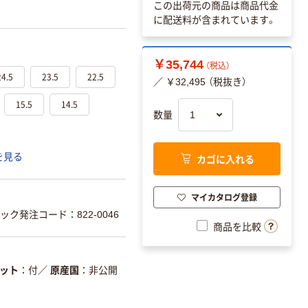
この出荷元の商品は商品代金
に配送料が含まれています。
￥35,744
（税込）
24.5
23.5
22.5
／ ￥32,495 （税抜き）
15.5
14.5
数量
を見る
カゴに入れる
マイカタログ登録
ク発注コード：822-0046
商品を比較
ット
付
／
原産国
非公開