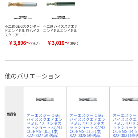
不二越 GE Gスタンダー
不二越 ハイススクエア
ドエンドミル 刃 ハイス
エンドミルエンドミル
スクエアエ…
￥3,896～
￥3,010～
（税込）
（税込）
他のバリエーション
商品名
オーエスジー OSG
オーエスジー OSG
オーエスジー 
ハイススクエアエン
ハイススクエアエン
ハイススクエ
ドミル 4刃センタカ
ドミル 4刃センタカ
ドミル 4刃セ
ットショート 87741
ットショート 87742
ットショート 8
CC-EMS-10.5 1本
CC-EMS-11.5 1本
CC-EMS-14.5
822-0027（直送品）
822-0028（直送品）
822-0031（直