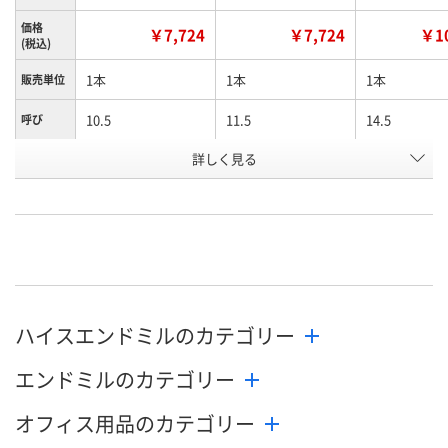
価格
￥7,724
￥7,724
￥10
(税込)
1本
1本
1本
販売単位
10.5
11.5
14.5
呼び
お申込番
詳しく見る
EA61117
EA61119
EA61123
号
直送品
直送品
直送品
在庫
8月26日（水）まで
8月26日（水）まで
8月26日（水）
お届け日
数量
数量
数量
ハイスエンドミルのカテゴリー
カゴへ
カゴへ
カ
エンドミルのカテゴリー
オフィス用品のカテゴリー