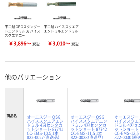
不二越 GE Gスタンダー
不二越 ハイススクエア
ドエンドミル 刃 ハイス
エンドミルエンドミル
スクエアエ…
￥3,896～
￥3,010～
（税込）
（税込）
他のバリエーション
商品名
オーエスジー OSG
オーエスジー OSG
オーエスジー 
ハイススクエアエン
ハイススクエアエン
ハイススクエ
ドミル 4刃センタカ
ドミル 4刃センタカ
ドミル 4刃セ
ットショート 87741
ットショート 87742
ットショート 8
CC-EMS-10.5 1本
CC-EMS-11.5 1本
CC-EMS-13.5
822-0027（直送品）
822-0028（直送品）
822-0030（直