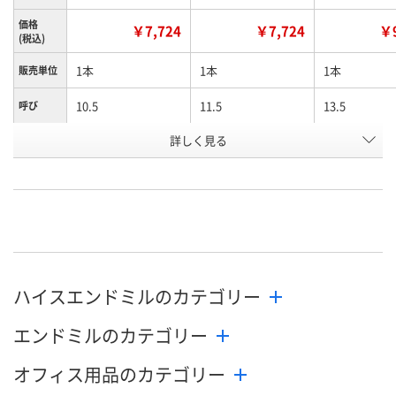
価格
￥7,724
￥7,724
￥9
(税込)
1本
1本
1本
販売単位
10.5
11.5
13.5
呼び
お申込番
詳しく見る
EA61117
EA61119
EA61124
号
直送品
直送品
直送品
在庫
8月26日（水）まで
8月26日（水）まで
8月26日（水）
お届け日
数量
数量
数量
ハイスエンドミルのカテゴリー
カゴへ
カゴへ
カ
エンドミルのカテゴリー
オフィス用品のカテゴリー