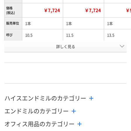
価格
￥7,724
￥7,724
￥9
(税込)
1本
1本
1本
販売単位
10.5
11.5
13.5
呼び
お申込番
詳しく見る
EA61117
EA61119
EA61124
号
直送品
直送品
直送品
在庫
8月26日（水）まで
8月26日（水）まで
8月26日（水）
お届け日
数量
数量
数量
ハイスエンドミルのカテゴリー
カゴへ
カゴへ
カ
エンドミルのカテゴリー
オフィス用品のカテゴリー