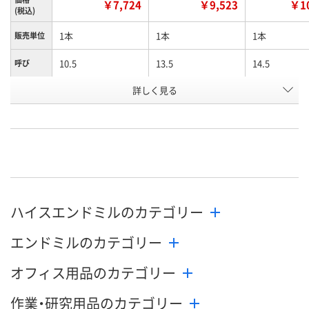
￥7,724
￥9,523
￥10
(税込)
1本
1本
1本
販売単位
10.5
13.5
14.5
呼び
お申込番
詳しく見る
EA61117
EA61124
EA61123
号
直送品
直送品
直送品
在庫
8月26日（水）まで
8月26日（水）まで
8月26日（水）
お届け日
数量
数量
数量
ハイスエンドミルのカテゴリー
カゴへ
カゴへ
カ
エンドミルのカテゴリー
オフィス用品のカテゴリー
作業・研究用品のカテゴリー