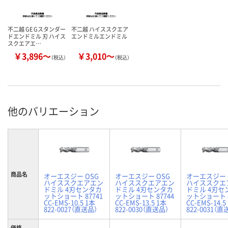
不二越 GE Gスタンダー
不二越 ハイススクエア
ドエンドミル 刃 ハイス
エンドミルエンドミル
スクエアエ…
￥3,896～
￥3,010～
（税込）
（税込）
他のバリエーション
商品名
オーエスジー OSG
オーエスジー OSG
オーエスジー 
ハイススクエアエン
ハイススクエアエン
ハイススクエ
ドミル 4刃センタカ
ドミル 4刃センタカ
ドミル 4刃セ
ットショート 87741
ットショート 87744
ットショート 8
CC-EMS-10.5 1本
CC-EMS-13.5 1本
CC-EMS-14.5
822-0027（直送品）
822-0030（直送品）
822-0031（直
価格