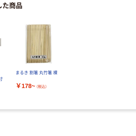
した商品
まるき 割箸 丸竹箸 裸
寸
￥178~
（税込）