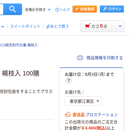
ヘルプ
各種お手続き
0
スイートポイント
あとで買う
カゴ
点
ECO紙完封竹丸箸 楊枝入
商品情報を印刷する
楊枝入 100膳
お届け日：8月3日（月）まで
紙完封包装をすることでプラス
お届け先：
直送品
プロステーション
この出荷元の商品のご注文合
計金額が
￥4,400(税込)
以上