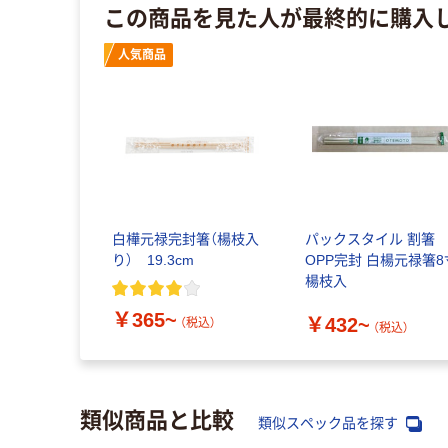
この商品を見た人が最終的に購入
人気商品
白樺元禄完封箸（楊枝入
パックスタイル 割箸
り） 19.3cm
OPP完封 白楊元禄箸8
楊枝入
￥365~
￥432~
（税込）
（税込）
類似商品と比較
類似スペック品を探す