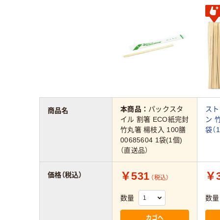
本商品：
パックスタ
スト
商品名
イル 割箸 ECO紙完封
ン 竹
竹丸箸 楊枝入 100膳
袋（
00685604 1袋(1個)
（直送品）
￥531
￥3
価格（税込）
（税込）
数量
数量
カゴへ