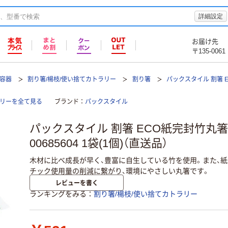
詳細設定
お届け先
〒135-0061
て容器
割り箸/楊枝/使い捨てカトラリー
割り箸
パックスタイル 割箸 
ラリーを全て見る
ブランド
パックスタイル
パックスタイル 割箸 ECO紙完封竹丸箸 
00685604 1袋(1個)（直送品）
木材に比べ成長が早く、豊富に自生している竹を使用。また、
チック使用量の削減に繋がり、環境にやさしい丸箸です。
レビューを書く
ランキングをみる
割り箸/楊枝/使い捨てカトラリー