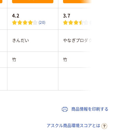
4.2
3.7
5.0
(20)
(18)
ストリッ
きんだい
やなぎプロダクツ
ン
竹
竹
竹
15
商品情報を印刷する
アスクル商品環境スコアとは