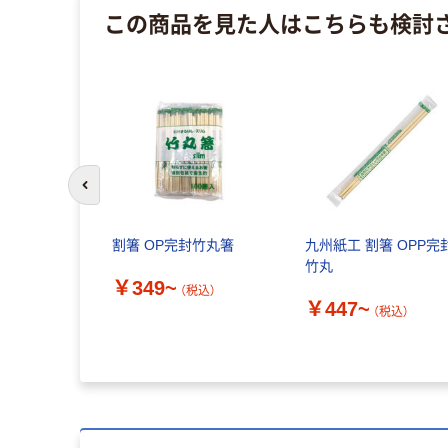
この商品を見た人はこちらも検討
前のスライドへ
割箸 OP完封竹丸箸
九州紙工 割箸 OPP完
竹丸
￥349~
（税込）
￥447~
（税込）