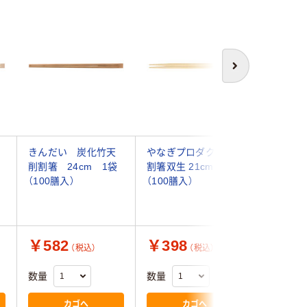
次へ
きんだい 炭化竹天
やなぎプロダクツ 竹
竹割箸利久
m
削割箸 24cm 1袋
割箸双生 21cm 1袋
（100膳入
（100膳入）
（100膳入）
￥582
￥398
￥449
（税込）
（税込）
数量
数量
数量
カゴへ
カゴへ