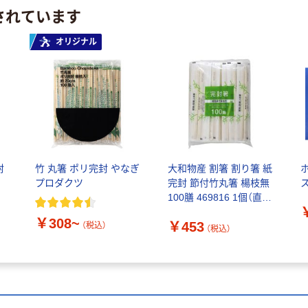
されています
オリジナル
封
竹 丸箸 ポリ完封 やなぎ
大和物産 割箸 割り箸 紙
プロダクツ
完封 節付竹丸箸 楊枝無
100膳 469816 1個（直送
品）
￥308~
￥453
（税込）
（税込）