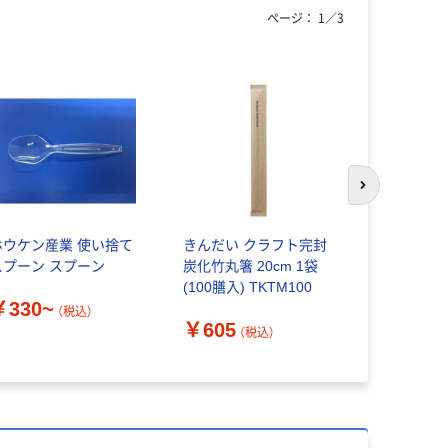
ページ：
1
／
3
次のスライド
ホウケン産業 使い捨て
きんだい クラフト完封
HEIKO 
スプーン スプーン
炭化竹丸箸 20cm 1袋
(100膳入) TKTM100
￥440~
￥330~
（税込）
￥605
（税込）