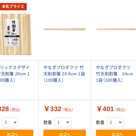
本気プライス
リックスデザイ
やなぎプロダクツ 竹
やなぎプロダクツ
天削箸 20cm 1
天削割箸 20.8cm 1袋
竹天削割箸 24c
100膳入）
（100膳入）
1袋（100膳入）
28
￥332
￥401
（税込）
（税込）
（税込）
数量
数量
カゴへ
カゴへ
カゴへ