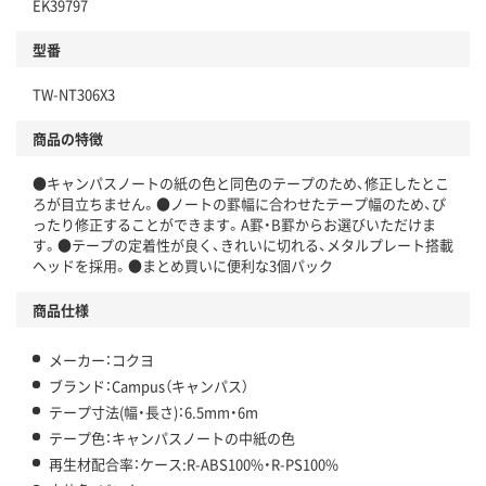
EK39797
型番
TW-NT306X3
商品の特徴
●キャンパスノートの紙の色と同色のテープのため、修正したとこ
ろが目立ちません。●ノートの罫幅に合わせたテープ幅のため、ぴ
ったり修正することができます。A罫・B罫からお選びいただけま
す。●テープの定着性が良く、きれいに切れる、メタルプレート搭載
ヘッドを採用。●まとめ買いに便利な3個パック
商品仕様
メーカー：コクヨ
ブランド：Campus（キャンパス）
テープ寸法(幅・長さ)：6.5mm・6m
テープ色：キャンパスノートの中紙の色
再生材配合率：ケース:R-ABS100%・R-PS100%