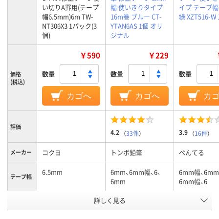
い切りA罫用(テープ
幅 使いきりタイプ
イプ テープ幅
幅6.5mm)6m TW-
16m巻 ブルー CT-
緑 XZT516-W
NT306X3 1パック(3
YTAN6AS 1個 オリ
個)
ジナル
￥590
￥229
数量
数量
数量
価格
(税込)
カゴへ
カゴへ
カ
評価
4.2
3.9
（
33件
）
（
16件
）
コクヨ
トンボ鉛筆
ぺんてる
メーカー
6.5mm
6mm、6mm幅、6、
6mm幅、6mm
テープ幅
6mm
6mm幅、6
商品タイ
詳しく見る
使い切り
使い切り
使い切り
プ