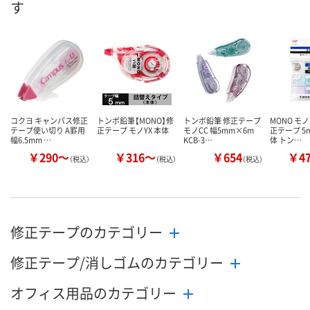
す
コクヨ キャンパス修正
トンボ鉛筆【MONO】修
トンボ鉛筆 修正テープ
MONO モ
テープ使い切り A罫用
正テープ モノYX 本体
モノCC 幅5mm×6m
正テープ 5
幅6.5mm …
KCB-3…
体 トン…
￥290～
￥316～
￥654
￥4
（税込）
（税込）
（税込）
修正テープのカテゴリー
修正テープ/消しゴムのカテゴリー
オフィス用品のカテゴリー