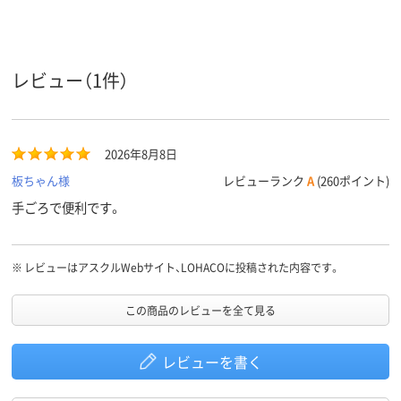
テープ長
6m
16、16ｍ、16m
30
さ
タテ引き
ヨコ引き
タテ引き
引き方
レビュー（1件）
アスクル
商品環境
45
スコア
2026年8月8日
板ちゃん様
レビューランク
A
(260ポイント)
手ごろで便利です。
※
レビューはアスクルWebサイト、LOHACOに投稿された内容です。
この商品のレビューを全て見る
レビューを書く