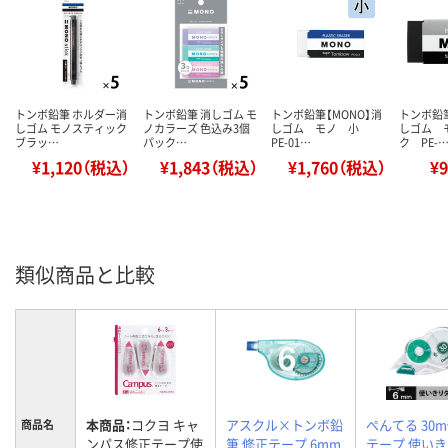
トンボ鉛筆 ホルダー消
トンボ鉛筆 消しゴム モ
トンボ鉛筆【MONO】消
トンボ鉛筆
しゴム モノスティック
ノカラーズ 色込み3個
しゴム モノ 小
しゴム 
ブラッ…
パック…
PE-01…
ク PE-
¥1,120（税込）
¥1,843（税込）
¥1,760（税込）
¥
類似商品と比較
本商品：
コクヨ キャ
アスクル×トンボ鉛
ぺんてる 30
商品名
ンパス修正テープ使
筆 修正テープ 6mm
テープ 使い