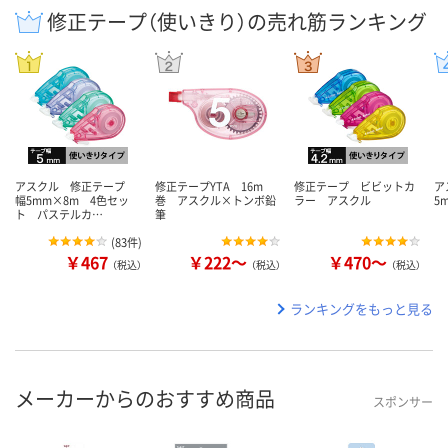
修正テープ（使いきり）の売れ筋ランキング
アスクル 修正テープ
修正テープYTA 16m
修正テープ ビビットカ
ア
幅5mm×8m 4色セッ
巻 アスクル×トンボ鉛
ラー アスクル
5
ト パステルカ…
筆
(
83件
)
￥467
￥222～
￥470～
（税込）
（税込）
（税込）
ランキングをもっと見る
メーカーからのおすすめ商品
スポンサー