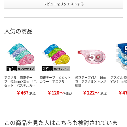
レビューをリクエストする
人気の商品
アスクル 修正テー
修正テープ ビビット
修正テープYTA 16m
アスクル 
プ 幅5mm×8m 4色
カラー アスクル
巻 アスクル×トンボ
YTA 5mm
セット パステルカ…
鉛筆
￥467
￥120～
￥222～
￥4
（税込）
（税込）
（税込）
この商品を見た人はこちらも検討されていま