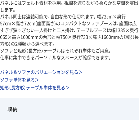
パネルにはフェルト素材を採用。視線を遮りながら柔らかな空間を演出
します。
パネル同士は連結可能で、自由な形で仕切れます。幅72cm×奥行
57cm×高さ72cm(座面高さ)のコンパクトなソファブースは、座面は広
すぎず狭すぎない一人掛けと二人掛け、テーブルブースは幅1335×奥行
665×高さ1600mmの台形と幅750×奥行733×高さ1600mmの矩形（長
方形）の2種類から選べます。
ソファと矩形（長方形）テーブルはそれぞれ単体もご用意。
仕事に集中できるパーソナルなスペースが確保できます。
パネル＆ソファのバリエーションを見る＞
ソファ単体を見る＞
矩形（長方形）テーブル単体を見る＞
収納