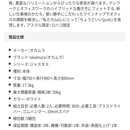
アスクルで資源循環している
発。豊富なバリエーションからぴったりな家具が選べます。テレワ
ークとオフィスワークのハイブリッドな働き方にフィットする、新
温室効果ガスなどの削減
しい仕事場のかたち。使い勝手にこだわったラインナップでオフィ
スの課題を解決し、「私たち(us)」にとって「ちょうどいい(just)」を実
この商品の環境配慮ポイントです。下記商品詳細「
現します。アスクル限定・ロハコ限定
アスクル商品環境スコア詳細／加点項目
」で確認できます。
商品仕様
メーカー：オカムラ
ブランド：okamura（オカムラ）
シリーズ：ジャスタス
種別：本体
寸法：幅750×奥行400×高さ800mm
質量：17.3kg
最大積載質量：棚板1枚：50kg
カラー：ホワイト
組立目安：必要人数：2人、必要時間：30分、必要工具：プラスドライ
バー、ゴムハンマー、19mmスパナ
梱包数：5梱包
保証期間：構造体：3年、機構・可動部：2年、外装・表面仕上げ：1年