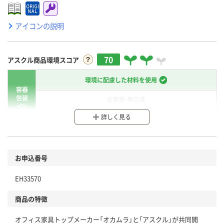
アイコンの説明
70
アスクル商品環境スコア
環境に配慮した材料を使用
容器
包装
省資源・無包装
詳しく見る
分別・リサイクルしやすい設計
環境に配慮した材料を使用
商品
お申込番号
本体
省資源・省エネ・節水
EH33570
分別・リサイクルしやすい設計
商品の特徴
独自の回収スキームがある
オフィス家具トップメーカー「オカムラ」と「アスクル」が共同開
仕組