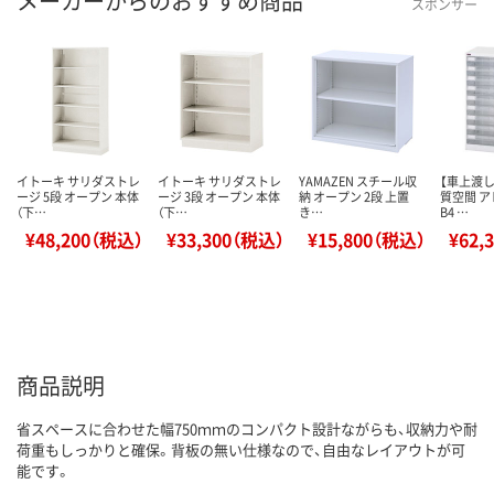
メーカーからのおすすめ商品
スポンサー
イトーキ サリダストレ
イトーキ サリダストレ
YAMAZEN スチール収
【車上渡し
ージ 5段 オープン 本体
ージ 3段 オープン 本体
納 オープン 2段 上置
質空間 
（下…
（下…
き…
B4 …
¥48,200（税込）
¥33,300（税込）
¥15,800（税込）
¥62,
商品説明
省スペースに合わせた幅750ｍｍのコンパクト設計ながらも、収納力や耐
荷重もしっかりと確保。背板の無い仕様なので、自由なレイアウトが可
能です。