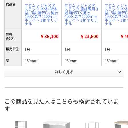
商品名
オカムラ ジャスタ
オカムラ ジャスタ
オカムラ ジ
スラック 本体（単体
スラック 連結専用 3
スラック 本体
型） 3段 幅450×奥行
段 幅450×奥行
型） 5段 幅45
400×高さ1100ｍｍ
400×高さ1100ｍｍ
400×高さ18
ホワイト 1台 オリジ
ホワイト 1台 オリジ
ホワイト 1台
ナル
ナル
ナル
価格
￥36,100
￥23,600
￥45
(税込)
1台
1台
1台
販売単位
450mm
450mm
450mm
幅
詳しく見る
1100mm
1100mm
1850mm
高さ
本体
連結専用
本体
種別
お申込番
EH33698
EH33716
EH33702
号
この商品を見た人はこちらも検討されていま
す
1点
2点
1点
在庫
8月13日（木）
8月13日（木）
8月13日（木）
お届け日