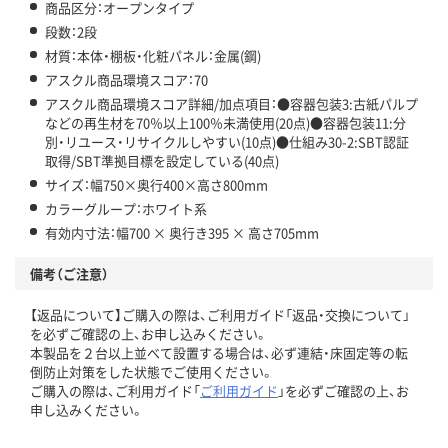
商品区分：オープンタイプ
段数：2段
材質：本体・棚板・化粧パネル：金属(鋼)
アスクル商品環境スコア：70
アスクル商品環境スコア詳細/加点項目：●容器包装3:古紙パルプ
などの再生材を70％以上100％未満使用(20点)●容器包装11:分
別・リユース・リサイクルしやすい(10点)●仕組み30-2:SBT認証
取得/SBT準拠目標を設定している(40点)
サイズ：幅750×奥行400×高さ800mm
カラーグループ：ホワイト系
有効内寸法：幅700 × 奥行き395 × 高さ705mm
備考（ご注意）
【返品について】ご購入の際は、ご利用ガイド「返品・交換について」
を必ずご確認の上、お申し込みください。
本製品を２台以上並べて設置する場合は、必ず連結・床固定等の転
倒防止対策をした状態でご使用ください。
ご購入の際は、ご利用ガイド「
ご利用ガイド
」を必ずご確認の上、お
申し込みください。