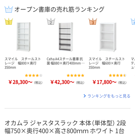
オープン書庫の売れ筋ランキング
スマイル スチールスト
Ceha A4スチール書庫 抗
スマイル スチールスト
マ
レージ 幅800×奥行
菌 幅880×奥行400mm …
レージ 幅600×奥行
テ
350mm
350mm
ュ
￥28,300～
￥42,300～
￥17,800～
（税込）
（税込）
（税込）
ランキングをもっと見る
オカムラ ジャスタスラック 本体（単体型） 2段
幅750×奥行400×高さ800ｍｍ ホワイト 1台