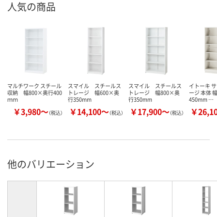
人気の商品
マルチワーク スチール
スマイル スチールス
スマイル スチールス
イトーキ 
収納 幅800×奥行400
トレージ 幅600×奥
トレージ 幅800×奥
ージ 本体 
ｍｍ
行350mm
行350mm
450mm …
￥3,980～
￥14,100～
￥17,900～
￥26,1
（税込）
（税込）
（税込）
他のバリエーション