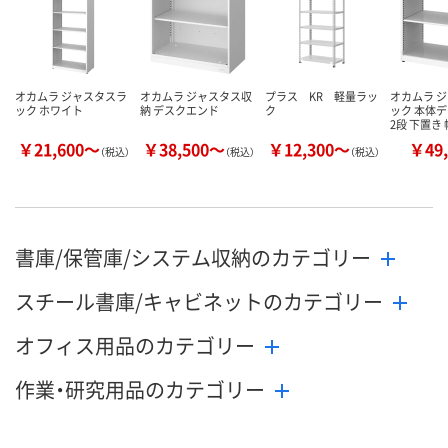
数量
数量
数量
カゴへ
カゴへ
カ
オカムラ ジャスタスラ
オカムラ ジャスタス収
プラス KR 軽量ラッ
オカムラ 
ック ホワイト
納 デスクエンド
ク
ック 本体
2段 下置き
￥21,600～
￥38,500～
￥12,300～
￥49,
（税込）
（税込）
（税込）
書庫/保管庫/システム収納のカテゴリー
スチール書庫/キャビネットのカテゴリー
オフィス用品のカテゴリー
作業・研究用品のカテゴリー