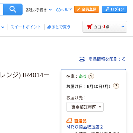
ヘルプ
各種お手続き
0
スイートポイント
あとで買う
カゴ
点
商品情報を印刷する
ンジ) IR4014ー
在庫：
あり
お届け日：8月10日（月）
お届け先：
直送品
ＭＲＯ商品取扱店２