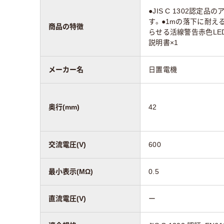
●JIS C 1302認
す。●1mの落下に耐え
商品の特徴
らせる活線警告赤色LEDを
説明書×1
メーカー名
日置電機
奥行(mm)
42
交流電圧(V)
600
最小表示(MΩ)
0.5
直流電圧(V)
ー