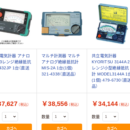
電気計器 アナロ
マルチ計測器 マルチ
共立電気計器
3レンジ絶縁抵抗
アナログ絶縁抵抗計
KYORITSU 3144A 2
432JP 1台（直送
MIS-2A 1台(1個)
レンジ小型絶縁抵抗
321-4338（直送品）
計 MODEL3144A 1
(1個) 479-6730（直
品）
7,627
￥38,556
￥34,144
（税込）
（税込）
（税込）
数量
数量
カゴへ
カゴへ
カゴへ