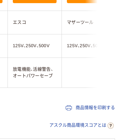
エスコ
マザーツール
三和電気
125V、250V、500V
125V、250V、500V
125V、25
放電機能、活線警告、
オートパワーセーブ
商品情報を印刷する
アスクル商品環境スコアとは