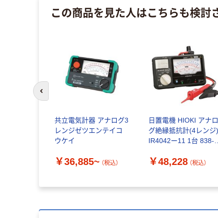
この商品を見た人はこちらも検討
前のスライドへ
共立電気計器 アナログ3
日置電機 HIOKI アナ
レンジゼツエンテイコ
グ絶縁抵抗計(4レンジ
ウケイ
IR4042ー11 1台 838-
5008（直送品）
￥36,885~
￥48,228
（税込）
（税込）