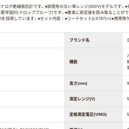
定品のアナログ絶縁抵抗計です。●誤使用のない単レンジ(500V)モデルです。
る堅牢設計(ドロッププルーフ)です。●確実に測定値を読み取ることが
採用しています。●セット内容：●リードセット(L9787)×1●携帯用ケース
ブランド名
機能
高さ(mm)
測定レンジ(V)
定格測定電圧(V/MΩ)