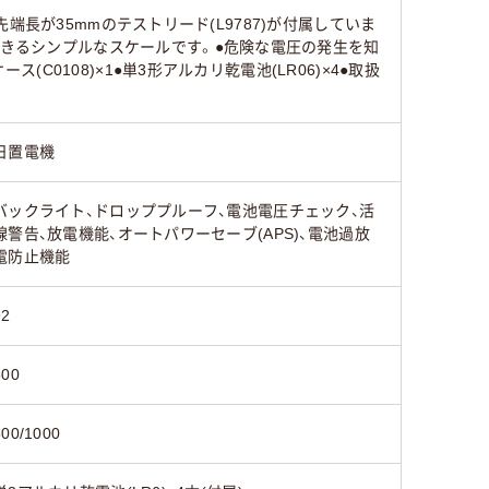
●先端長が35mmのテストリード(L9787)が付属していま
できるシンプルなスケールです。●危険な電圧の発生を知
(C0108)×1●単3形アルカリ乾電池(LR06)×4●取扱
日置電機
バックライト、ドロッププルーフ、電池電圧チェック、活
線警告、放電機能、オートパワーセーブ(APS)、電池過放
電防止機能
92
500
500/1000