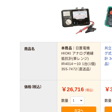
本商品：
日置電機
共立
商品名
HIOKI アナログ絶縁
グ式
抵抗計(単レンジ)
計 3
IR4014ー10 1台(1個)
品）
355-7472（直送品）
価格（税込）
￥26,716
￥3
（税込）
数量
数量
カゴへ