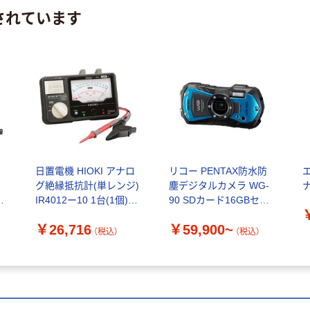
されています
ロ
日置電機 HIOKI アナロ
リコー PENTAX防水防
)
グ絶縁抵抗計(単レンジ)
塵デジタルカメラ WG-
ナ
IR4012ー10 1台(1個)
90 SDカード16GBセッ
355-7456（直送品）
ト WG-90 SD16GB付
￥26,716
￥59,900~
set
（税込）
（税込）