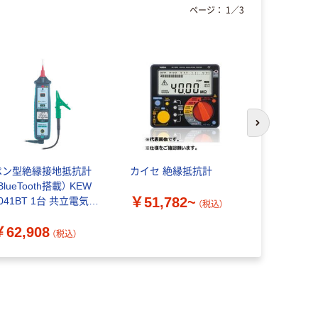
ページ：
1
／
3
次のスライド
ペン型絶縁接地抵抗計
カイセ 絶縁抵抗計
日置電機 HI
BlueTooth搭載） KEW
グ絶縁抵抗計
￥51,782~
041BT 1台 共立電気計
IR4042ー1
（税込）
器（直送品）
753-8677
￥62,908
￥43,53
（税込）