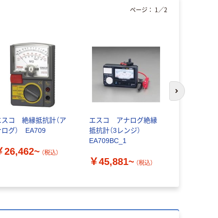
ページ：
1
／
2
人気商品
次のスライド
エスコ 絶縁抵抗計（ア
エスコ アナログ絶縁
RICOH（リ
ログ） EA709
抵抗計（3レンジ）
防塵 工事
EA709BC_1
メラ CAL
￥26,462~
WG-80
（税込）
￥45,881~
（税込）
￥44,98