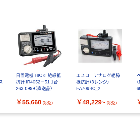
日置電機 HIOKI 絶縁抵
エスコ アナログ絶縁
ス
抗計 IR4052ー51 1台
抵抗計（3レンジ）
（
263-0999（直送品）
EA709BC_2
6
￥55,660
￥48,229~
（税込）
（税込）