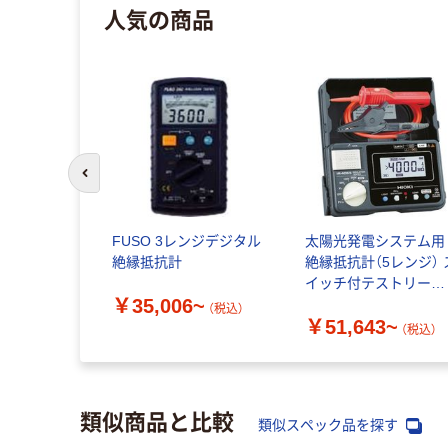
人気の商品
前のスライドへ
FUSO 3レンジデジタル
太陽光発電システム用
絶縁抵抗計
絶縁抵抗計（5レンジ） 
イッチ付テストリード
￥35,006~
付属
（税込）
￥51,643~
（税込）
類似商品と比較
類似スペック品を探す