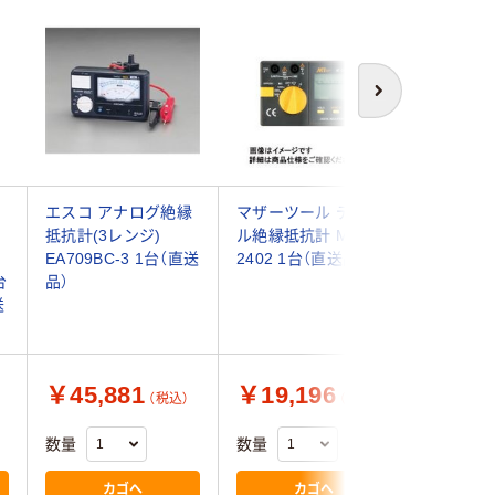
次へ
エスコ アナログ絶縁
マザーツール デジタ
三和電気
抵抗計(3レンジ)
ル絶縁抵抗計 MTー
抗計 小型
EA709BC-3 1台（直送
2402 1台（直送品）
アナログ
台
品）
点(新品校
送
PDM521
62-085
￥45,881
￥19,196
￥37,
（税込）
（税込）
数量
数量
数量
カゴへ
カゴへ