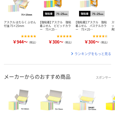
アスクル はたらく ふせん
【強粘着】アスクル 強粘
【強粘着】アスクル 強粘
ス
付箋 75×25mm
着ふせん ビビッドカラ
着ふせん パステルカラ
ッ
ー 75×25…
ー 75×25…
再
￥944～
￥306～
￥306～
（税込）
（税込）
（税込）
ランキングをもっと見る
メーカーからのおすすめ商品
スポンサー