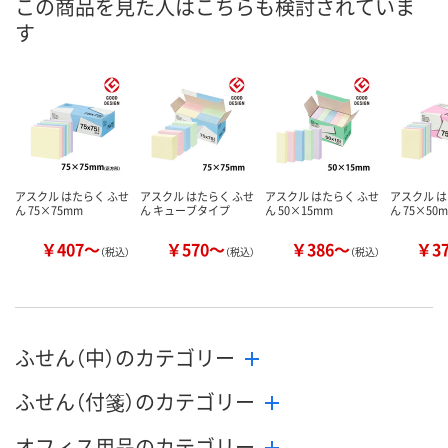
この商品を見た人はこちらも検討されていま
す
数量
数量
数量
カゴへ
カゴへ
カ
アスクル はたらく ふせ
アスクル はたらく ふせ
アスクル はたらく ふせ
アスクル は
ん 75×75mm
ん キューブタイプ
ん 50×15mm
ん 75×50
￥407～
￥570～
￥386～
￥3
（税込）
（税込）
（税込）
ふせん（中）のカテゴリー
ふせん（付箋）のカテゴリー
オフィス用品のカテゴリー