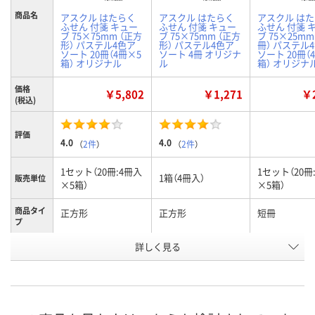
商品名
アスクル はたらく
アスクル はたらく
アスクル は
ふせん 付箋 キュー
ふせん 付箋 キュー
ふせん 付箋 
ブ 75×75mm （正方
ブ 75×75mm （正方
ブ 75×25mm
形） パステル4色ア
形） パステル4色ア
冊） パステル
ソート 20冊（4冊×5
ソート 4冊 オリジナ
ソート 20冊（
箱） オリジナル
ル
箱） オリジナ
価格
￥5,802
￥1,271
￥2
(税込)
評価
4.0
4.0
（
2件
）
（
2件
）
1セット（20冊:4冊入
1セット（20冊
1箱（4冊入）
販売単位
×5箱）
×5箱）
商品タイ
正方形
正方形
短冊
プ
お申込番
詳しく見る
EN03179
EJ05708
EN03178
号
あり
あり
あり
在庫
8月8日（土）
8月8日（土）
8月8日（土）
お届け日