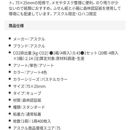
ト。75×25mmの短冊で、メモやタスク整理に便利。のり残りが少
アスクル商品環境スコア詳細／加点項目
」で確認できます。
ないので紙類におすすめ。ふせん紙と小箱に森林認証紙を使用して
環境にも配慮しています。アスクル限定・ロハコ限定
商品仕様
メーカー：アスクル
ブランド：アスクル
CO2排出量 [kg-CO2]：●1箱（4冊入）:0.43●1セット（20冊：4冊入
×5箱）:2.14 (注)算定対象:原材料調達・生産
アソート/単色：アソート
カラー：アソート4色
カラーシリーズ：パステルカラー
サイズ：75×25ｍｍ
タイプ：キューブ
材質：森林認証紙
種類：スタンダード
粘着力：通常粘着
枚数（1冊）：1冊400枚入
アスクル商品環境スコア：75