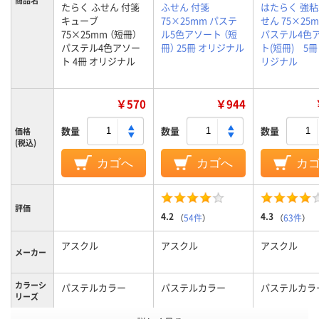
商品名
たらく ふせん 付箋
ふせん 付箋
はたらく 強
キューブ
75×25mm パステ
せん 75×2
75×25mm （短冊）
ル5色アソート （短
パステル4色
パステル4色アソー
冊） 25冊 オリジナル
ト(短冊) 5
ト 4冊 オリジナル
リジナル
￥570
￥944
数量
数量
数量
価格
(税込)
カゴへ
カゴへ
カ
評価
4.2
4.3
（
54件
）
（
63件
）
アスクル
アスクル
アスクル
メーカー
カラーシ
パステルカラー
パステルカラー
パステルカラ
リーズ