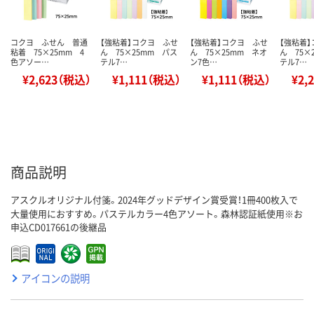
コクヨ ふせん 普通
【強粘着】コクヨ ふせ
【強粘着】コクヨ ふせ
【強粘着
粘着 75×25mm 4
ん 75×25mm パス
ん 75×25mm ネオ
ん 75×
色アソー…
テル7…
ン7色…
テル7…
¥2,623（税込）
¥1,111（税込）
¥1,111（税込）
¥2,
商品説明
アスクルオリジナル付箋。2024年グッドデザイン賞受賞！1冊400枚入で
大量使用におすすめ。パステルカラー4色アソート。森林認証紙使用※お
申込CD017661の後継品
アイコンの説明