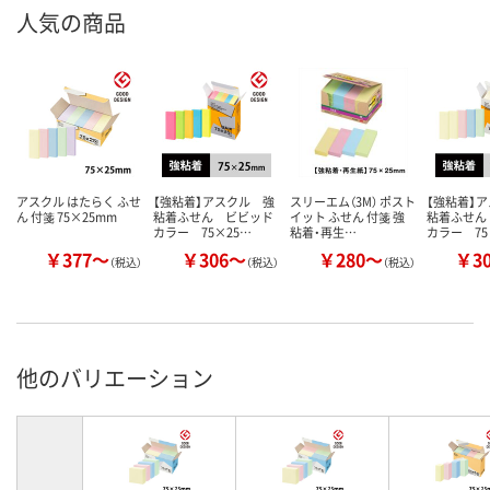
人気の商品
アスクル はたらく ふせ
【強粘着】アスクル 強
スリーエム（3M） ポスト
【強粘着】
ん 付箋 75×25mm
粘着ふせん ビビッド
イット ふせん 付箋 強
粘着ふせん
カラー 75×25…
粘着・再生…
カラー 75
￥377～
￥306～
￥280～
￥3
（税込）
（税込）
（税込）
他のバリエーション