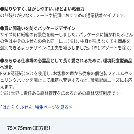
●貼りやすく、はがしやすい、ほどよい粘着力
のり残りが少なく、ノートや紙類におすすめの通常粘着タイプです。
●買い間違いを防ぐパッケージデザイン
サイズ毎に紙箱の背景色を統一しました。パッケージに描かれたふせん
の色は中身のふせんの色と同一にし（※1）、中身が見えなくても商品を
選別できるようデザインに工夫を凝らしました。（※1 アソートを除く）
●あらゆる仕事場の必需品として長く愛されるために、環境配慮型商品
へ進化
FSCR認証紙（※2）を使用し、お客様の声から従来の個包装フィルムやシ
ュリンクパックを廃止して紙箱へ変更するなど、環境配慮ニーズにも応
えます。
（※2）世界に責任ある森林管理を広めるための森林認証制度です。
「はたらく ふせん」特集ページを見る >
75×75mm（正方形）