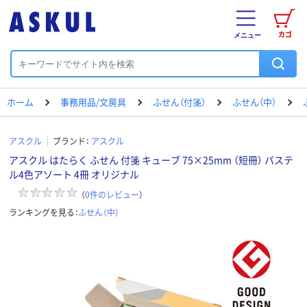
カゴ
メニュー
ホーム
事務用品/文房具
ふせん（付箋）
ふせん（中）
アスクル
ブランド：
アスクル
アスクル はたらく ふせん 付箋 キューブ 75×25mm （短冊） パステ
ル4色アソート 4冊 オリジナル
（
0
件のレビュー
）
ランキングを見る：
ふせん（中）