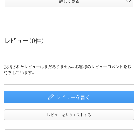
詳しく見る
75×25mm、75×25
75×25ｍｍ
75×25mm
サイズ
ｍｍ
通常粘着
通常粘着
強粘着
粘着力
スタンダード
スタンダード
スタンダード
種類
レビュー（0件）
アスクル
商品環境
75
75
55
スコア
投稿されたレビューはまだありません。お客様のレビューコメントをお
待ちしています。
レビューを書く
レビューをリクエストする