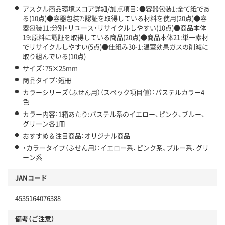
アスクル商品環境スコア詳細/加点項目：●容器包装1:全て紙であ
る(10点)●容器包装7:認証を取得している材料を使用(20点)●容
器包装11:分別・リユース・リサイクルしやすい(10点)●商品本体
19:原料に認証を取得している商品(20点)●商品本体21:単一素材
でリサイクルしやすい(5点)●仕組み30-1:温室効果ガスの削減に
取り組んでいる(10点)
サイズ：75×25mm
商品タイプ：短冊
カラーシリーズ（ふせん用）（スペック項目値）：パステルカラー4
色
カラー内容：1箱あたり:パステル系のイエロー、ピンク、ブルー、
グリーン各1冊
おすすめ＆注目商品：オリジナル商品
・カラータイプ（ふせん用）：イエロー系、ピンク系、ブルー系、グリ
ーン系
JANコード
4535164076388
備考（ご注意）