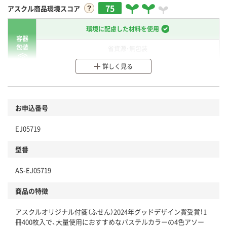
75
アスクル商品環境スコア
環境に配慮した材料を使用
容器
包装
省資源・無包装
詳しく見る
分別・リサイクルしやすい設計
環境に配慮した材料を使用
商品
お申込番号
本体
省資源・省エネ・節水
EJ05719
分別・リサイクルしやすい設計
型番
独自の回収スキームがある
AS-EJ05719
仕組
アスクルで資源循環している
商品の特徴
温室効果ガスなどの削減
アスクルオリジナル付箋（ふせん）2024年グッドデザイン賞受賞！1
この商品の環境配慮ポイントです。下記商品詳細「
冊400枚入で、大量使用におすすめなパステルカラーの4色アソー