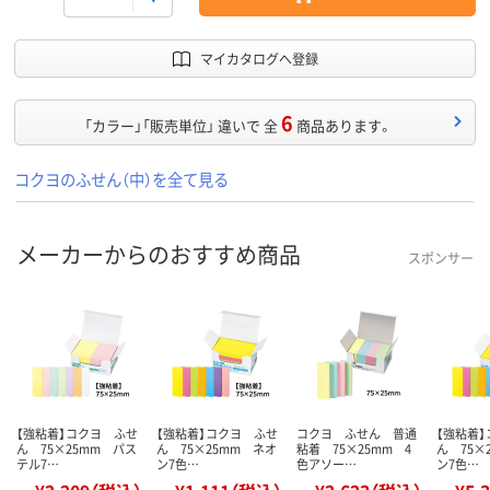
マイカタログへ登録
6
「カラー」「販売単位」 違いで 全
商品あります。
コクヨのふせん（中）を全て見る
メーカーからのおすすめ商品
スポンサー
【強粘着】コクヨ ふせ
【強粘着】コクヨ ふせ
コクヨ ふせん 普通
【強粘着
ん 75×25mm パス
ん 75×25mm ネオ
粘着 75×25mm 4
ん 75×
テル7…
ン7色…
色アソー…
ン7色…