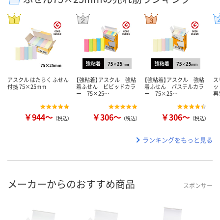
アスクル はたらく ふせん
【強粘着】アスクル 強粘
【強粘着】アスクル 強粘
ス
付箋 75×25mm
着ふせん ビビッドカラ
着ふせん パステルカラ
ッ
ー 75×25…
ー 75×25…
再
￥944～
￥306～
￥306～
（税込）
（税込）
（税込）
ランキングをもっと見る
メーカーからのおすすめ商品
スポンサー