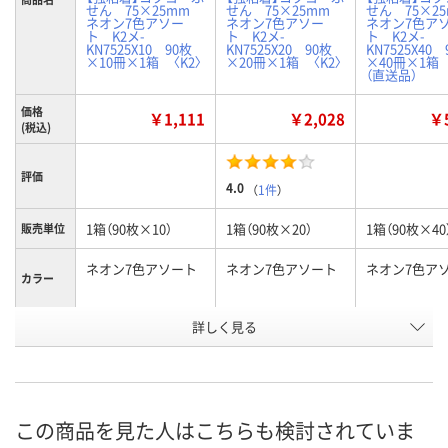
せん 75×25mm
せん 75×25mm
せん 75×2
ネオン7色アソー
ネオン7色アソー
ネオン7色ア
ト K2メ-
ト K2メ-
ト K2メ-
KN7525X10 90枚
KN7525X20 90枚
KN7525X40 
×10冊×1箱 〈K2〉
×20冊×1箱 〈K2〉
×40冊×1箱 
（直送品）
価格
￥1,111
￥2,028
￥5
(税込)
評価
4.0
（
1件
）
1箱（90枚×10）
1箱（90枚×20）
1箱（90枚×40
販売単位
ネオン7色アソート
ネオン7色アソート
ネオン7色ア
カラー
お申込番
詳しく見る
J477983
KR09806
KR09791
号
あり
あり
あり
在庫
8月8日（土）
8月8日（土）
8月19日（水）
お届け日
この商品を見た人はこちらも検討されていま