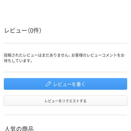
75×25mm
75×25mm
75×25mm
サイズ
強粘着
強粘着
強粘着
粘着力
レビュー（0件）
7色、スタンダード
スタンダード
スタンダード
種類
アスクル
商品環境
55
55
投稿されたレビューはまだありません。お客様のレビューコメントをお
スコア
待ちしています。
レビューを書く
レビューをリクエストする
人気の商品