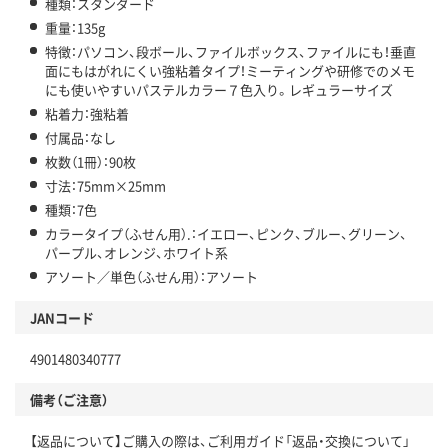
種類：スタンダード
重量：135g
特徴：パソコン、段ボール、ファイルボックス、ファイルにも！垂直
面にもはがれにくい強粘着タイプ！ミーティングや研修でのメモ
にも使いやすいパステルカラー７色入り。レギュラーサイズ
粘着力：強粘着
付属品：なし
枚数（1冊）：90枚
寸法：75mm×25mm
種類：7色
カラータイプ（ふせん用）.：イエロー、ピンク、ブルー、グリーン、
パープル、オレンジ、ホワイト系
アソート／単色（ふせん用）：アソート
JANコード
4901480340777
備考（ご注意）
【返品について】ご購入の際は、ご利用ガイド「返品・交換について」