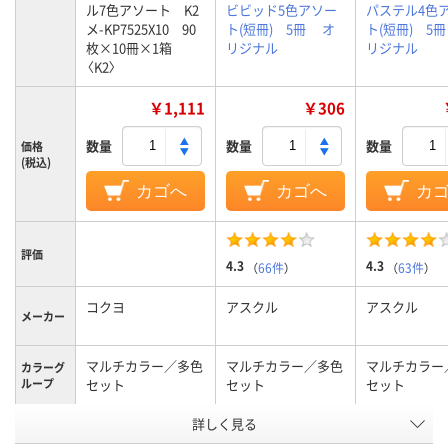
ル7色アソート K2
ビビッド5色アソー
パステル4色
メ-KP7525X10 90
ト(短冊) 5冊 オ
ト(短冊) 5
枚×10冊×1箱
リジナル
リジナル
〈K2〉
￥1,111
￥306
数量
数量
数量
価格
(税込)
カゴへ
カゴへ
カ
評価
4.3
4.3
（
66件
）
（
63件
）
コクヨ
アスクル
アスクル
メーカー
マルチカラー／多色
マルチカラー／多色
マルチカラー
カラーグ
ループ
セット
セット
セット
カラーシ
詳しく見る
パステルカラー
ビビッドカラー
パステルカラ
リーズ