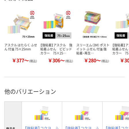
アスクル はたらく ふせ
【強粘着】アスクル 強
スリーエム（3M） ポスト
【強粘着】
ん 付箋 75×25mm
粘着ふせん ビビッド
イット ふせん 付箋 強
粘着ふせん
カラー 75×25…
粘着・再生…
カラー 75
￥377～
￥306～
￥280～
￥3
（税込）
（税込）
（税込）
他のバリエーション
【強粘着】コクヨ ふ
【強粘着】コクヨ ふ
【強粘着】コ
商品名