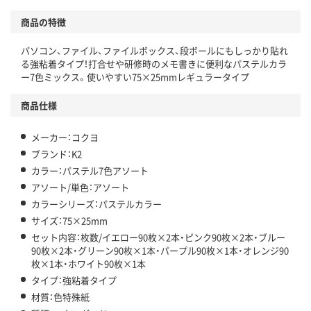
商品の特徴
パソコン、ファイル、ファイルボックス、段ボールにもしっかり貼れ
る強粘着タイプ！打合せや研修時のメモ書きに便利なパステルカラ
ー7色ミックス。使いやすい75×25mmレギュラータイプ
商品仕様
メーカー：コクヨ
ブランド：K2
カラー：パステル7色アソート
アソート/単色：アソート
カラーシリーズ：パステルカラー
サイズ：75×25mm
セット内容：枚数/イエロー90枚×2本・ピンク90枚×2本・ブルー
90枚×2本・グリーン90枚×1本・パープル90枚×1本・オレンジ90
枚×1本・ホワイト90枚×1本
タイプ：強粘着タイプ
材質：色特殊紙