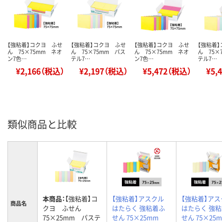
【強粘着】コクヨ ふせ
【強粘着】コクヨ ふせ
【強粘着】コクヨ ふせ
【強粘着
ん 75×75mm ネオ
ん 75×75mm パス
ん 75×75mm ネオ
ん 75×
ン7色…
テル7…
ン7色…
テル7…
¥2,166（税込）
¥2,197（税込）
¥5,472（税込）
¥5,
類似商品と比較
本商品：
【強粘着】コ
【強粘着】アスクル
【強粘着】アス
商品名
クヨ ふせん
はたらく 強粘着ふ
はたらく 強
75×25mm パステ
せん 75×25mm
せん 75×2