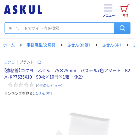
カゴ
メニュー
ホーム
事務用品/文房具
ふせん（付箋）
ふせん（中）
コクヨ
ブランド：
K2
【強粘着】コクヨ ふせん 75×25mm パステル7色アソート K2
メ-KP7525X10 90枚×10冊×1箱 〈K2〉
（
0
件のレビュー
）
ランキングを見る：
ふせん（中）