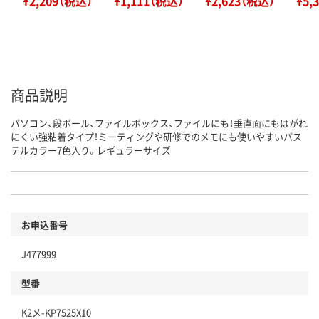
¥2,209（税込）
¥1,111（税込）
¥2,623（税込）
¥5,
商品説明
パソコン、段ボール、ファイルボックス、ファイルにも！垂直面にもはがれ
にくい強粘着タイプ！ミーティングや研修でのメモにも使いやすいパス
テルカラー7色入り。レギュラーサイズ
お申込番号
J477999
型番
K2メ-KP7525X10