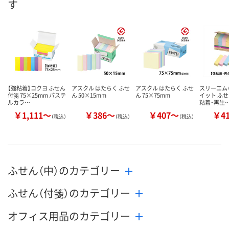
す
数量
数量
数量
カゴへ
カゴへ
カ
【強粘着】コクヨ ふせん
アスクル はたらく ふせ
アスクル はたらく ふせ
スリーエム（
付箋 75×25mm パステ
ん 50×15mm
ん 75×75mm
イット ふせ
ルカラ…
粘着・再生
￥1,111～
￥386～
￥407～
￥4
（税込）
（税込）
（税込）
ふせん（中）のカテゴリー
ふせん（付箋）のカテゴリー
オフィス用品のカテゴリー