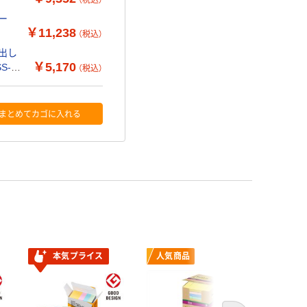
（税込）
ー
￥11,238
（税込）
見出し
￥5,170
S-
（税込）
まとめてカゴに入れる
本気プライス
人気商品
本気