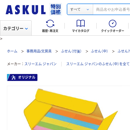
すべて
カテゴリー
履歴・再注文
マイカタログ
クイックオーダー
>
ホーム
事務用品/文房具
ふせん（付箋）
ふせん（中）
ふせん7
メーカー
スリーエム ジャパン
スリーエム ジャパンのふせん（中）を全
オリジナル