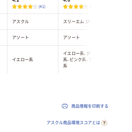
(41)
(1)
アスクル
スリーエム ジャパン
スリーエ
アソート
アソート
アソート
イエロー系、グリーン
イエロー
イエロー系
系、ピンク系、ブルー
系、ピン
系
系
マルチカラー／多色
マルチカラー／多色
マルチカ
セット
セット
セット
パステルカラー
パステルカラー
パステル
商品情報を印刷する
75×25mm
75×25mm
75×25m
アスクル商品環境スコアとは