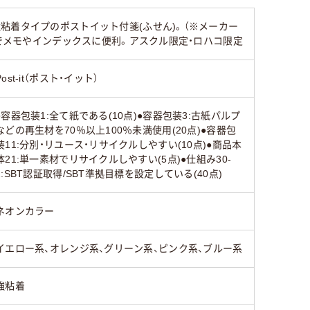
強粘着
強粘着
通常粘着
粘着タイプのポストイット付箋(ふせん)。（※メーカー
ズでメモやインデックスに便利。アスクル限定・ロハコ限定
スタンダード
スタンダード
スタンダ
Post-it（ポスト・イット）
35
130
130
●容器包装1:全て紙である(10点)●容器包装3:古紙パルプ
などの再生材を70％以上100％未満使用(20点)●容器包
装11:分別・リユース・リサイクルしやすい(10点)●商品本
体21:単一素材でリサイクルしやすい(5点)●仕組み30-
2:SBT認証取得/SBT準拠目標を設定している(40点)
ネオンカラー
イエロー系、オレンジ系、グリーン系、ピンク系、ブルー系
強粘着