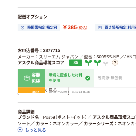
配送オプション
￥385
時間帯指定 指定可
置き場所指定 利用
（税込）
お申込番号：2877715
メーカー：スリーエム ジャパン
／型番：5005SS-NE
／JANコ
アスクル商品環境スコア
85
容器
環境に配慮した材料
省資源・無包装
を使用
包装
詳しく見る
商品
環境に配慮した材料を使
省資源・省エネ・節水
本体
用
独自の回収スキームがあ
アスクルで資源循環し
商品詳細
仕組
る
ている
ブランド名
Post-it（ポスト・イット）
／
アスクル商品環境スコ
ソート
／
カラー
ネオンカラー
／
カラーシリーズ
ネオンカ
この商品の環境配慮ポイントです。詳しくはページ下部の商品
もっと見る
ア詳細／加点項目
」で確認できます。