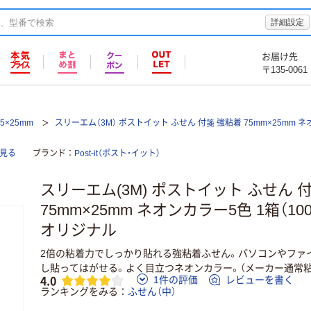
詳細設定
お届け先
〒135-0061
5×25mm
スリーエム（3M） ポストイット ふせん 付箋 強粘着 75mm×25mm 
て見る
ブランド
Post-it（ポスト・イット）
スリーエム(3M) ポストイット ふせん 
75mm×25mm ネオンカラー5色 1箱（100冊
オリジナル
2倍の粘着力でしっかり貼れる強粘着ふせん。パソコンやファ
し貼ってはがせる。よく目立つネオンカラー。（メーカー通常粘
4.0
1件の評価
レビューを書く
ランキングをみる
ふせん（中）