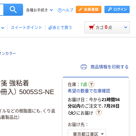
ヘルプ
各種お手続き
0
スイートポイント
あとで買う
カゴ
点
ネオンカラー
商品情報を印刷する
付箋 強粘着
在庫：
7点
入） 5005SS-NE
希望の数量で在庫確認
お届け日：今から
21時間56
分以内
のご注文で、
7月28日
イルなどの樹脂面にも、くり返
（火）
にお届け
着製品比）
お届け先：