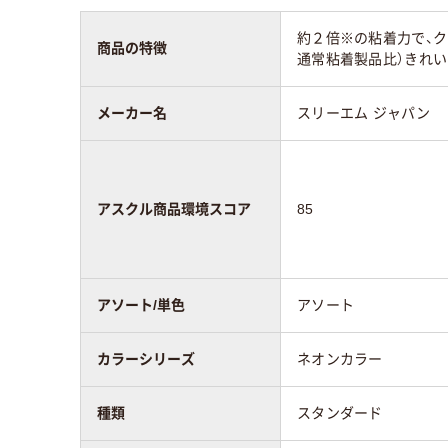
粘着力
強粘着
通常
約２倍※の粘着力で、ク
商品の特徴
通常粘着製品比）きれい
種類
スタンダード
スタ
メーカー名
スリーエム ジャパン
アスクル商品環境
85
75
スコア
アスクル商品環境スコア
85
アソート/単色
アソート
カラーシリーズ
ネオンカラー
種類
スタンダード