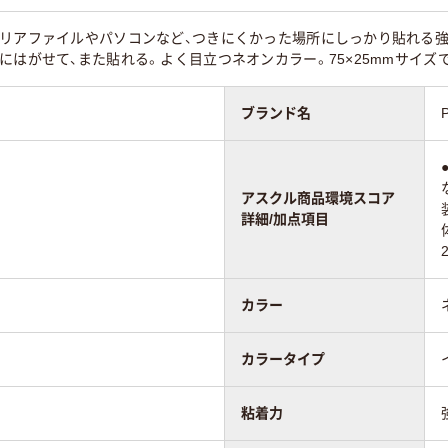
粘着
強粘着
強粘着
リアファイルやパソコンなど、つきにくかった場所にしっかり貼れる強
にはがせて、また貼れる。よく目立つネオンカラー。75×25mmサイ
ンダード
スタンダード
スタンダード
ブランド名
55
55
アスクル商品環境スコア
詳細/加点項目
カラー
カラータイプ
粘着力