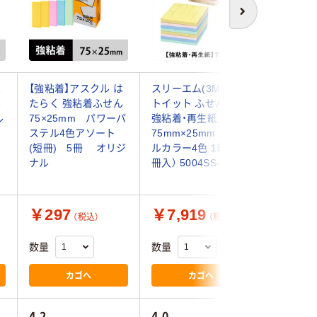
次へ
は
【強粘着】アスクル は
スリーエム(3M) ポス
スリーエム
ん
たらく 強粘着ふせん
トイット ふせん 付箋
トイット
ル
75×25mm パワーパ
強粘着・再生紙
75mm×
)
ステル4色アソート
75mm×25mm パステ
ルカラー4
(短冊) 5冊 オリジ
ルカラー4色 1箱（80
冊入） 50
ナル
冊入） 5004SS-K
ナル
￥297
￥7,919
￥7,7
（税込）
（税込）
数量
数量
数量
カゴへ
カゴへ
4.2
4.0
3.6