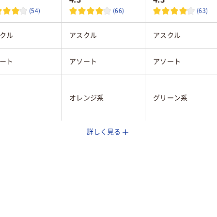
(54)
(66)
(63)
クル
アスクル
アスクル
ート
アソート
アソート
オレンジ系
グリーン系
詳しく見る
マルチカラー／多色
マルチカラー／多色
セット
セット
テルカラー
ビビッドカラー
パステルカラー
25ｍｍ
75×25mm
75×25mm