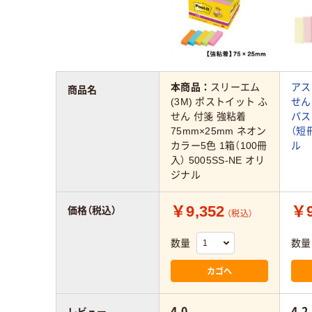
本商品：
スリーエム
アス
商品名
(3M) ポストイット ふ
せん
せん 付箋 強粘着
パス
75mm×25mm ネオン
（短
カラー5色 1箱（100冊
ル
入） 5005SS-NE オリ
ジナル
￥9,352
￥9
価格（税込）
（税込）
数量
数量
カゴへ
4.0
4.2
レビュー