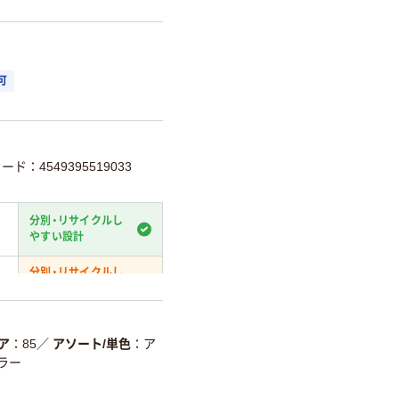
可
ード：4549395519033
分別・リサイクルし
やすい設計
分別・リサイクルし
やすい設計
温室効果ガスなどの
削減
ア
85
／
アソート/単色
ア
ラー
詳細「
アスクル商品環境スコ