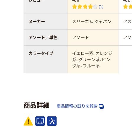
(1)
メーカー
スリーエム ジャパン
アス
アソート／単色
アソート
アソ
カラータイプ
イエロー系、オレンジ
系、グリーン系、ピン
ク系、ブルー系
カラーグループ
マルチカラー／多色
セット
商品詳細
カラーシリーズ
ネオンカラー
パス
商品情報の誤りを報告
サイズ
75×25mm
75×