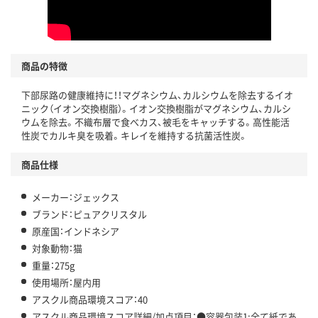
商品の特徴
下部尿路の健康維持に！！マグネシウム、カルシウムを除去するイオ
ニック（イオン交換樹脂）。イオン交換樹脂がマグネシウム、カルシ
ウムを除去。不織布層で食べカス、被毛をキャッチする。高性能活
性炭でカルキ臭を吸着。キレイを維持する抗菌活性炭。
商品仕様
メーカー：ジェックス
ブランド：ピュアクリスタル
原産国：インドネシア
対象動物：猫
重量：275g
使用場所：屋内用
アスクル商品環境スコア：40
アスクル商品環境スコア詳細/加点項目：●容器包装1:全て紙であ