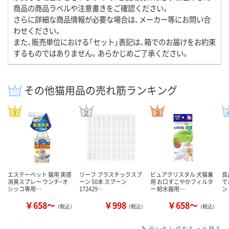
商品の商品ラベルや注意書きをご確認ください。
さらに詳細な商品情報が必要な場合は、メーカー等にお問い合
わせください。
また、販売単位における「セット」表記は、箱でのお届けをお約束
するものではありません。あらかじめご了承ください。
その他猫用品の売れ筋ランキング
エステーペット 猫用 実感
リーフ プラスチックスプ
ピュアクリスタル 犬猫兼
良
消臭スプレー ウンチ・オ
ーン 50本 スプーン
用 お口すこやかフィルタ
で
シッコ専用…
172429…
ー 給水器用…
ン
￥658～
￥998
￥658～
（税込）
（税込）
（税込）
ランキングをもっと見る