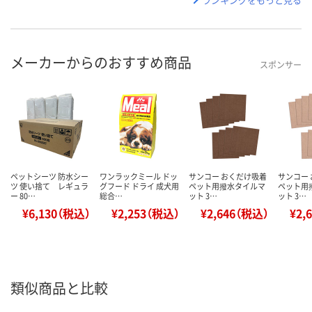
メーカーからのおすすめ商品
スポンサー
ペットシーツ 防水シー
ワンラックミール ドッ
サンコー おくだけ吸着
サンコー
ツ 使い捨て レギュラ
グフード ドライ 成犬用
ペット用撥水タイルマ
ペット用
ー 80…
総合…
ット 3…
ット 3…
¥6,130（税込）
¥2,253（税込）
¥2,646（税込）
¥2,
類似商品と比較