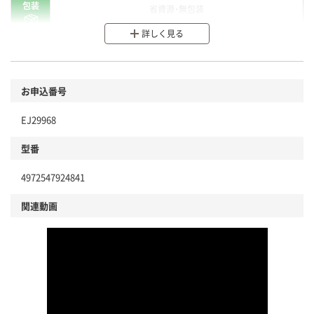
包装
省資源・無包装
詳しく見る
分別・リサイクルしやすい設計
環境に配慮した材料を使用
商品
お申込番号
本体
省資源・省エネ・節水
EJ29968
分別・リサイクルしやすい設計
型番
独自の回収スキームがある
4972547924841
仕組
アスクルで資源循環している
関連動画
温室効果ガスなどの削減
この商品の環境配慮ポイントです。下記商品詳細「
アスクル商品環境スコア詳細／加点項目
」で確認できます。