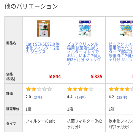
他のバリエーション
商品名
Catit SENSES2.0 軟
ピュアクリスタル
ピュアクリス
水化フィルター 2個
猫用 抗菌活性炭フ
猫用 軟水化
入 ジェクス
ィルター キレイで
ター 下部尿
おいしい水に 2個入
康維持に 2個入
約2ヶ月分 ジェック
ヶ月分 ジェ
ス
価格
￥844
￥835
(税込)
評価
2.0
4.4
4.2
（
2件
）
（
19件
）
（
38件
）
1個
1箱
1箱
販売単位
フィルター/Catit
抗菌フィルター（約2
軟水化フィル
タイプ
ヶ月分）
（約2ヶ月分）