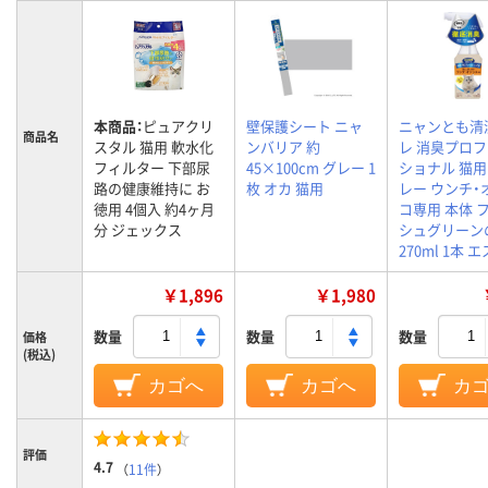
本商品：
ピュアクリ
壁保護シート ニャ
ニャンとも清
商品名
スタル 猫用 軟水化
ンバリア 約
レ 消臭プロ
フィルター 下部尿
45×100cm グレー 1
ショナル 猫用
路の健康維持に お
枚 オカ 猫用
レー ウンチ・
徳用 4個入 約4ヶ月
コ専用 本体 
分 ジェックス
シュグリーン
270ml 1本 
￥1,896
￥1,980
数量
数量
数量
価格
(税込)
カゴへ
カゴへ
カ
評価
4.7
（
11件
）