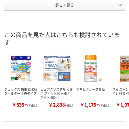
お申込番
詳しく見る
EJ30016
EJ29957
EJ29956
号
あり
8点
あり
在庫
8月7日（金）
8月7日（金）
8月7日（金）
お届け日
この商品を見た人はこちらも検討されていま
す
数量
数量
数量
カゴへ
カゴへ
カ
ジェックス 猫用 給水器
ピュアクリスタル 犬猫
アサヒグループ食品
花王 ニャ
フィルター 全円タイプ
用 フィット 給水器 ホ
イレ 脱臭
ワイト 900…
￥835～
￥2,898
￥1,175～
￥1,0
（税込）
（税込）
（税込）