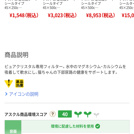
シールタイプ
シールタイプ
シールタイプ
シールタ
45×250c…
45×500c…
45×500c…
45×250
¥1,548（税込）
¥3,023（税込）
¥8,953（税込）
¥15,
商品説明
ピュアクリスタル専用フィルター。水中のマグネシウム・カルシウムを
吸着して軟水にし、猫ちゃんの下部尿路の健康をサポートします。
アイコンの説明
40
アスクル商品環境スコア
環境に配慮した材料を使用
容器