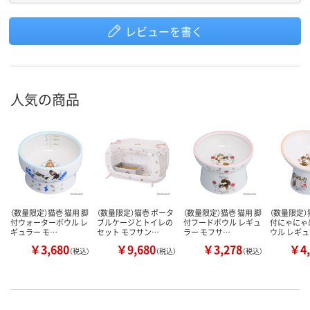
レビューを書く
人気の商品
（数量限定）猫壱 猫用 脚
（数量限定）猫壱 ポータ
（数量限定）猫壱 猫用 脚
（数量限定）
付ウォーターボウル レ
ブルケージとトイレの
付フードボウル レギュ
付にゃにゃ
ギュラー モ…
セット モフサン…
ラー モフサ…
ウル レギ
￥3,680
￥9,680
￥3,278
￥4,
（税込）
（税込）
（税込）