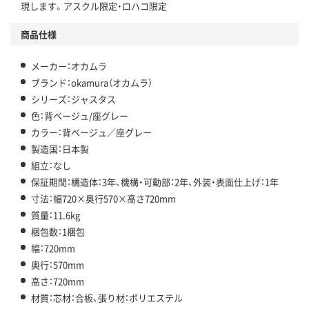
現します。アスクル限定・ロハコ限定
商品仕様
メーカー：オカムラ
ブランド：okamura（オカムラ）
シリーズ：ジャスタス
色：背ベージュ/座グレー
カラー：背ベージュ／座グレー
製造国：日本製
組立：なし
保証期間：構造体：3年、機構・可動部：2年、外装・表面仕上げ：1年
寸法：幅720×奥行570×高さ720mm
質量：11.6kg
梱包数：1梱包
幅：720mm
奥行：570mm
高さ：720mm
材質：芯材：合板、張り材：ポリエステル