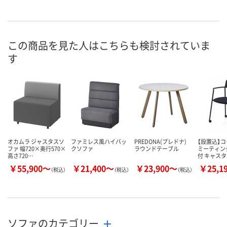
この商品を見た人はこちらも検討されていま
す
オカムラ ジャスタスソ
ファミレス風ハイバッ
PREDONA(プレドナ)
【設置込】コ
ファ 幅720×奥行570×
クソファ
ラウンドテーブル
ミーティン
高さ720…
付 キャス
￥55,900～
￥21,400～
￥23,900～
￥25,1
（税込）
（税込）
（税込）
ソファのカテゴリー