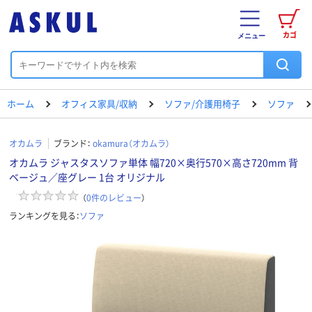
カゴ
メニュー
ホーム
オフィス家具/収納
ソファ/介護用椅子
ソファ
オカムラ
ブランド：
okamura（オカムラ）
オカムラ ジャスタスソファ単体 幅720×奥行570×高さ720mm 背
ベージュ／座グレー 1台 オリジナル
（
0
件のレビュー
）
ランキングを見る：
ソファ