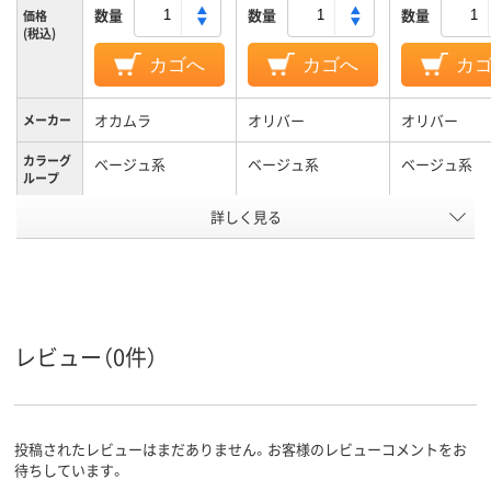
数量
数量
数量
価格
(税込)
カゴへ
カゴへ
カ
オカムラ
オリバー
オリバー
メーカー
カラーグ
ベージュ系
ベージュ系
ベージュ系
ループ
詳しく見る
11.6kg
11.8kg
16.6kg
質量
アスクル
商品環境
60
スコア
レビュー（0件）
投稿されたレビューはまだありません。お客様のレビューコメントをお
待ちしています。