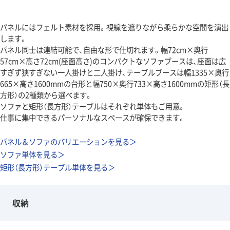
パネルにはフェルト素材を採用。視線を遮りながら柔らかな空間を演出
します。
パネル同士は連結可能で、自由な形で仕切れます。幅72cm×奥行
57cm×高さ72cm(座面高さ)のコンパクトなソファブースは、座面は広
すぎず狭すぎない一人掛けと二人掛け、テーブルブースは幅1335×奥行
665×高さ1600mmの台形と幅750×奥行733×高さ1600mmの矩形（長
方形）の2種類から選べます。
ソファと矩形（長方形）テーブルはそれぞれ単体もご用意。
仕事に集中できるパーソナルなスペースが確保できます。
パネル＆ソファのバリエーションを見る＞
ソファ単体を見る＞
矩形（長方形）テーブル単体を見る＞
収納