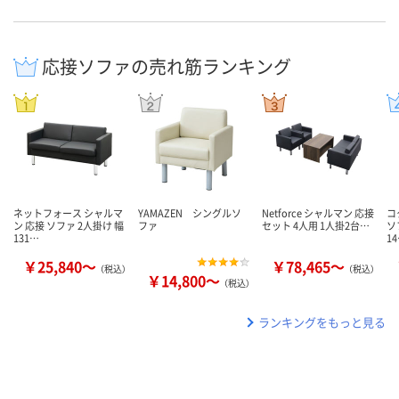
応接ソファの売れ筋ランキング
ネットフォース シャルマ
YAMAZEN シングルソ
Netforce シャルマン 応接
コ
ン 応接 ソファ 2人掛け 幅
ファ
セット 4人用 1人掛2台…
ソ
131…
1
￥25,840～
￥78,465～
（税込）
（税込）
￥14,800～
（税込）
ランキングをもっと見る