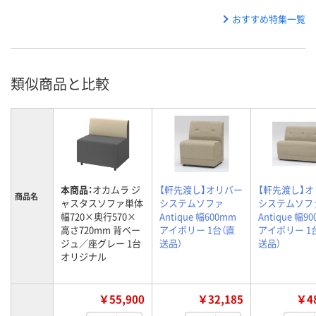
おすすめ特集一覧
類似商品と比較
本商品：
オカムラ ジ
【軒先渡し】オリバー
【軒先渡し】
商品名
ャスタスソファ単体
システムソファ
システムソフ
幅720×奥行570×
Antique 幅600mm
Antique 幅9
高さ720mm 背ベー
アイボリー 1台（直
アイボリー 1
ジュ／座グレー 1台
送品）
送品）
オリジナル
￥55,900
￥32,185
￥48