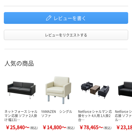
レビューを書く
レビューをリクエストする
人気の商品
ネットフォース シャル
YAMAZEN シングル
Netforce シャルマン 応
Netforce
マン 応接 ソファ 2人掛
ソファ
接セット 4人用 1人掛2
応接 ソファ
け 幅131…
台…
ル…
￥25,840～
￥14,800～
￥78,465～
￥23,1
（税込）
（税込）
（税込）