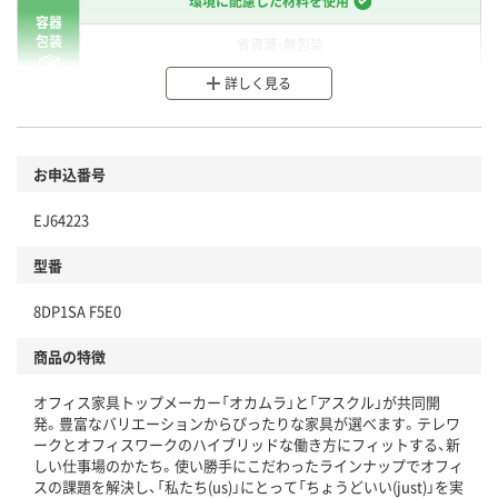
環境に配慮した材料を使用
容器
包装
省資源・無包装
詳しく見る
分別・リサイクルしやすい設計
環境に配慮した材料を使用
商品
お申込番号
本体
省資源・省エネ・節水
EJ64223
分別・リサイクルしやすい設計
型番
独自の回収スキームがある
8DP1SA F5E0
仕組
アスクルで資源循環している
商品の特徴
温室効果ガスなどの削減
オフィス家具トップメーカー「オカムラ」と「アスクル」が共同開
この商品の環境配慮ポイントです。下記商品詳細「
発。豊富なバリエーションからぴったりな家具が選べます。テレワ
アスクル商品環境スコア詳細／加点項目
」で確認できます。
ークとオフィスワークのハイブリッドな働き方にフィットする、新
しい仕事場のかたち。使い勝手にこだわったラインナップでオフィ
スの課題を解決し、「私たち(us)」にとって「ちょうどいい(just)」を実