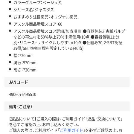
カラーグループ：ベージュ系
シリーズ名：ジャスタス
おすすめ＆注目商品：オリジナル商品
アスクル商品環境スコア：60
アスクル商品環境スコア詳細/加点項目：●容器包装3:古紙パルプ
などの再生材を50％以上70％未満使用(10点)●容器包装11:分
別・リユース・リサイクルしやすい(10点)●仕組み30-2:SBT認証
取得/SBT準拠目標を設定している(40点)
幅：720mm
奥行：570mm
高さ：720mm
JANコード
4906076495510
備考（ご注意）
【返品について】ご購入の際は、ご利用ガイド「返品・交換について」
を必ずご確認の上、お申し込みください。
ご購入の際は、ご利用ガイド「
ご利用ガイド
」を必ずご確認の上、お