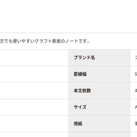
ウン系
ブラウン系
ホワイト系
グとじ
リングとじ
リングとじ
な方でも使いやすいクラフト表紙のノートです。
20
ブランド名
罫線幅
本文枚数
サイズ
用紙