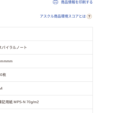
商品情報を印刷する
ホワイト系
ブルー系
レッド系
アスクル商品環境スコアとは
無線とじ
5
90
スパイラルノート
5mmmm
40枚
A4
筆記用紙 MPS-N 70g/m2