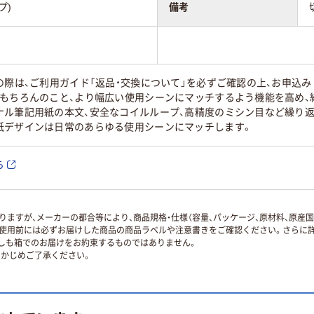
プ)
備考
の際は、ご利用ガイド「返品・交換について」を必ずご確認の上、お申込み
はもちろんのこと、より幅広い使用シーンにマッチするよう機能を高め、
ナル筆記用紙の本文、安全なコイルループ、高精度のミシン目など繰り
紙デザインは日常のあらゆる使用シーンにマッチします。
ら
ますが、メーカーの都合等により、商品規格・仕様（容量、パッケージ、原材料、原産
使用前には必ずお届けした商品の商品ラベルや注意書きをご確認ください。さらに詳
ずしも箱でのお届けをお約束するものではありません。
かじめご了承ください。