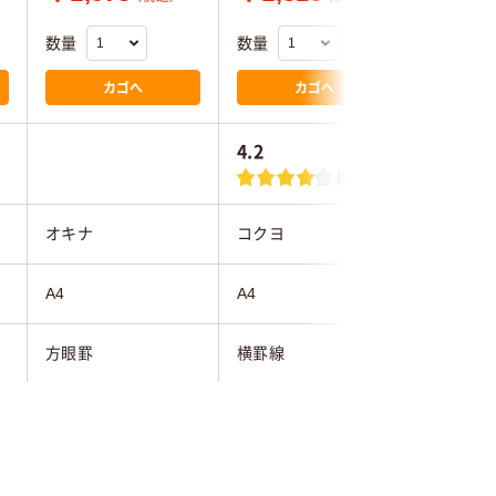
数量
数量
数量
カゴへ
カゴへ
4.2
4.6
(7)
オキナ
コクヨ
コクヨ
A4
A4
A4
方眼罫
横罫線
方眼罫
5mmmm
7mm
5mm
50～80枚未満
30～50枚未満
30～50