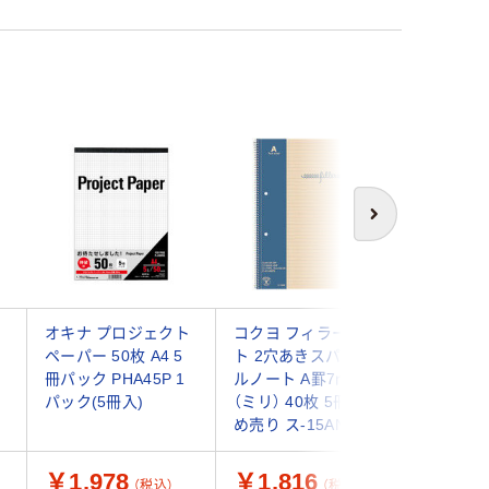
次へ
オキナ プロジェクト
コクヨ フィラーノー
コクヨ 
ペーパー 50枚 A4 5
ト 2穴あきスパイラ
ート 1号
冊パック PHA45P 1
ルノート A罫7ｍｍ
穴 5mm
パック(5冊入)
（ミリ） 40枚 5冊まと
枚 ス-1
め売り ス-15AN
￥1,978
￥1,816
￥496
（税込）
（税込）