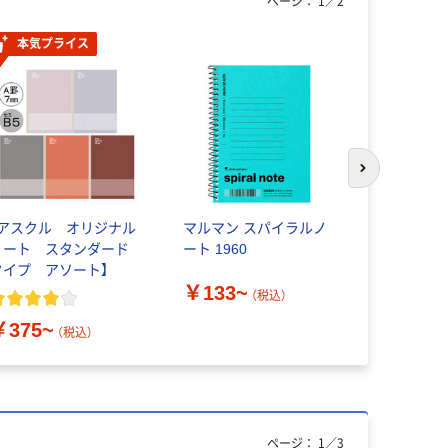
ページ：
1
／
2
本気プライス
オリジ
次のスライド
【アスクル オリジナル
マルマン スパイラルノ
アスクル 
ノート スタンダード
ート 1960
ート エコ
タイプ アソート】
A4 40枚 
￥133~
ナル（わけ
（税込）
￥151
（
￥375~
（税込）
ページ：
1
／
3