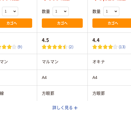
数量
数量
カゴへ
カゴへ
カゴへ
4.5
4.4
(9)
(2)
(13)
マン
マルマン
オキナ
A4
A4
線
方眼罫
方眼罫
詳しく見る
mmmm
5mmmm
5mmmm
～50枚未満
80枚～100枚未満
50～80枚未満