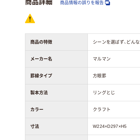
商品詳細
商品情報の誤りを報告
カラーグループ
ブラウン系
ブラ
製本方法
リングとじ
リン
商品の特徴
シーンを選ばず、どん
アスクル商品環境
20
スコア
メーカー名
マルマン
罫線タイプ
方眼罫
製本方法
リングとじ
カラー
クラフト
寸法
W224×D297×H5