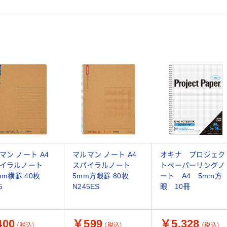
マン ノート A4
マルマン ノート A4
オキナ プロジェク
イラルノート
スパイラルノート
トペーパーリングノ
mm横罫 40枚
5mm方眼罫 80枚
ート A4 5mm方
5
N245ES
眼 10冊
00
￥599
￥5,328
（税込）
（税込）
（税込）