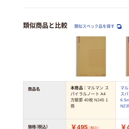
類似商品と比較
類似スペック品を探す
本商品：
マルマン ス
マル
商品名
パイラルノート A4
スパ
方眼罫 40枚 N245 1
6.5
冊
N23
￥495
￥4
価格（税込）
（税込）