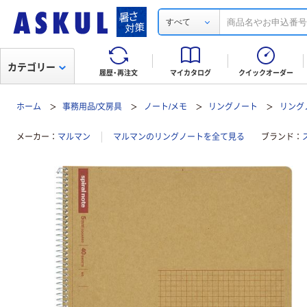
すべて
カテゴリー
履歴・再注文
マイカタログ
クイックオーダー
ホーム
事務用品/文房具
ノート/メモ
リングノート
リングノ
メーカー
マルマン
マルマンのリングノートを全て見る
ブランド