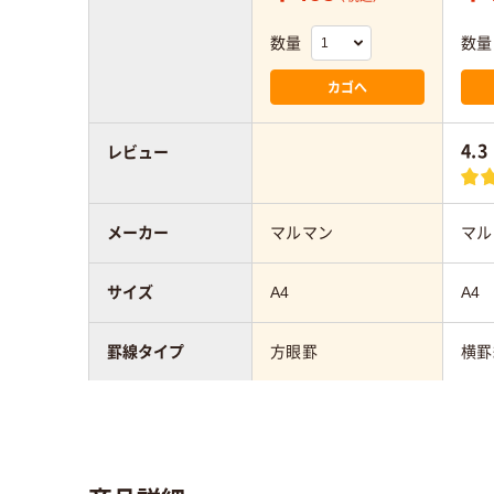
数量
数量
カゴへ
4.3
レビュー
メーカー
マルマン
マル
サイズ
A4
A4
罫線タイプ
方眼罫
横罫
罫線幅
5mmmm
6.5
枚数
30～50枚未満
30