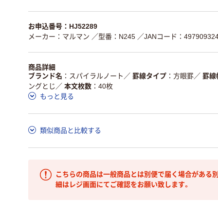
お申込番号：HJ52289
メーカー：マルマン
／型番：N245
／JANコード：497909324
商品詳細
ブランド名
スパイラルノート
／
罫線タイプ
方眼罫
／
罫線
ングとじ
／
本文枚数
40枚
もっと見る
類似商品と比較する
こちらの商品は一般商品とは別便で届く場合がある別
細はレジ画面にてご確認をお願い致します。