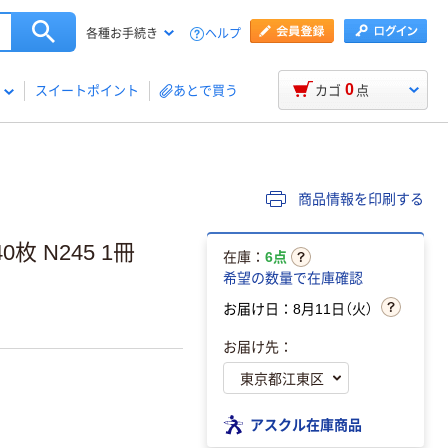
ヘルプ
各種お手続き
0
スイートポイント
あとで買う
カゴ
点
商品情報を印刷する
枚 N245 1冊
在庫：
6点
希望の数量で在庫確認
お届け日：8月11日（火）
お届け先：
アスクル在庫商品