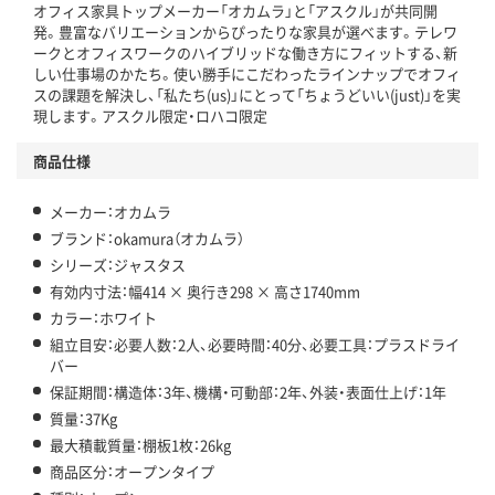
仕組
オフィス家具トップメーカー「オカムラ」と「アスクル」が共同開
アスクルで資源循環している
発。豊富なバリエーションからぴったりな家具が選べます。テレワ
ークとオフィスワークのハイブリッドな働き方にフィットする、新
温室効果ガスなどの削減
しい仕事場のかたち。使い勝手にこだわったラインナップでオフィ
スの課題を解決し、「私たち(us)」にとって「ちょうどいい(just)」を実
この商品の環境配慮ポイントです。下記商品詳細「
現します。アスクル限定・ロハコ限定
アスクル商品環境スコア詳細／加点項目
」で確認できます。
商品仕様
メーカー：オカムラ
ブランド：okamura（オカムラ）
シリーズ：ジャスタス
有効内寸法：幅414 × 奥行き298 × 高さ1740mm
カラー：ホワイト
組立目安：必要人数：2人、必要時間：40分、必要工具：プラスドライ
バー
保証期間：構造体：3年、機構・可動部：2年、外装・表面仕上げ：1年
質量：37Kg
最大積載質量：棚板1枚：26kg
商品区分：オープンタイプ