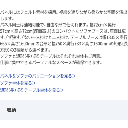
パネルにはフェルト素材を採用。視線を遮りながら柔らかな空間を演出
します。
パネル同士は連結可能で、自由な形で仕切れます。幅72cm×奥行
57cm×高さ72cm(座面高さ)のコンパクトなソファブースは、座面は広
すぎず狭すぎない一人掛けと二人掛け、テーブルブースは幅1335×奥行
665×高さ1600mmの台形と幅750×奥行733×高さ1600mmの矩形（長
方形）の2種類から選べます。
ソファと矩形（長方形）テーブルはそれぞれ単体もご用意。
仕事に集中できるパーソナルなスペースが確保できます。
パネル＆ソファのバリエーションを見る＞
ソファ単体を見る＞
矩形（長方形）テーブル単体を見る＞
収納