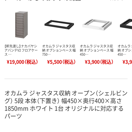
【軒先渡し】ナカバヤシ
オカムラ ジャスタス収
オカムラ ジャスタス収
オカムラ
アバンテV2 フロアケー
納 オプションベース 幅
納 オプションベース 幅
納 オプシ
ス …
750…
450…
450…
¥19,000（税込）
¥5,500（税込）
¥3,900（税込）
¥3,
オカムラ ジャスタス収納 オープン（シェルビン
グ） 5段 本体（下置き） 幅450×奥行400×高さ
1850mm ホワイト 1台 オリジナルに対応する
パーツ