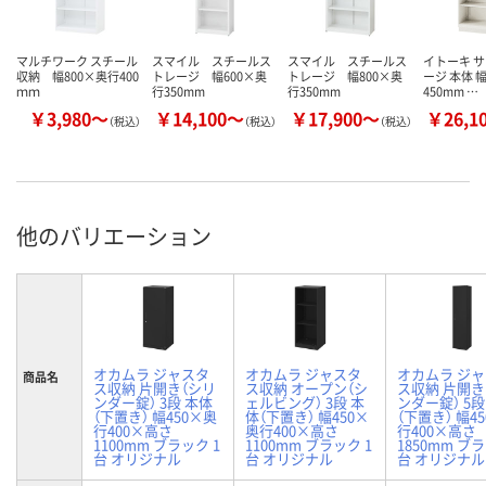
マルチワーク スチール
スマイル スチールス
スマイル スチールス
イトーキ 
収納 幅800×奥行400
トレージ 幅600×奥
トレージ 幅800×奥
ージ 本体 
ｍｍ
行350mm
行350mm
450mm …
￥3,980～
￥14,100～
￥17,900～
￥26,1
（税込）
（税込）
（税込）
他のバリエーション
オカムラ ジャスタ
オカムラ ジャスタ
オカムラ ジ
商品名
ス収納 片開き（シリ
ス収納 オープン（シ
ス収納 片開き
ンダー錠） 3段 本体
ェルビング） 3段 本
ンダー錠） 5段
（下置き） 幅450×奥
体（下置き） 幅450×
（下置き） 幅4
行400×高さ
奥行400×高さ
行400×高さ
1100mm ブラック 1
1100mm ブラック 1
1850mm ブラ
台 オリジナル
台 オリジナル
台 オリジナル