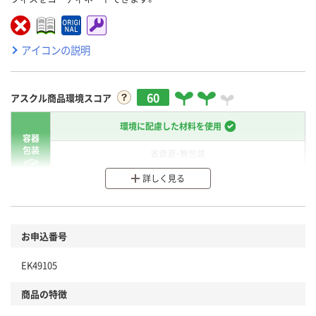
アイコンの説明
60
アスクル商品環境スコア
環境に配慮した材料を使用
容器
包装
省資源・無包装
詳しく見る
分別・リサイクルしやすい設計
環境に配慮した材料を使用
商品
お申込番号
本体
省資源・省エネ・節水
EK49105
分別・リサイクルしやすい設計
商品の特徴
独自の回収スキームがある