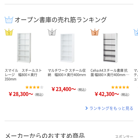
オープン書庫の売れ筋ランキング
スマイル スチールスト
マルチワーク スチール収
Ceha A4スチール書庫 抗
マ
レージ 幅800×奥行
納 幅800×奥行400ｍｍ
菌 幅880×奥行400mm …
テ
350mm
ュ
￥23,400～
（税込）
￥28,300～
￥42,300～
（税込）
（税込）
ランキングをもっと見る
メーカーからのおすすめ商品
スポンサー