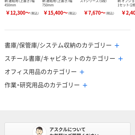
納 連結用（上置き）幅
納 連結用（上置き）幅
ス Fシリーズ（5段）
納 オプシ
450mm
750mm
1セット（2
￥12,300～
￥15,400～
￥7,670～
￥2,4
（税込）
（税込）
（税込）
書庫/保管庫/システム収納のカテゴリー
スチール書庫/キャビネットのカテゴリー
オフィス用品のカテゴリー
作業・研究用品のカテゴリー
アスクルについて