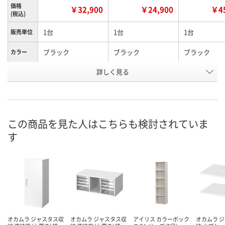
価格
￥32,900
￥24,900
￥45
(税込)
1台
1台
1台
販売単位
ブラック
ブラック
ブラック
カラー
詳しく見る
1100mm
1100mm
1850mm
高さ
片開き（シリンダー
オープン
片開き（シリ
種別
錠）
錠）
お申込番
この商品を見た人はこちらも検討されていま
EK49169
EK49204
EK49161
号
す
2点
5点
1点
在庫
8月11日（火）
8月11日（火）
8月11日（火）
お届け日
数量
数量
数量
カゴへ
カゴへ
カ
オカムラ ジャスタス収
オカムラ ジャスタス収
アイリス カラーボック
オカムラ 