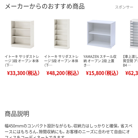
メーカーからのおすすめ商品
スポンサー
イトーキ サリダストレ
イトーキ サリダストレ
YAMAZEN スチール収
【車上渡し
ージ 3段 オープン 本体
ージ 5段 オープン 本体
納 オープン 2段 上置
質空間 
（下…
（下…
き…
B4 …
¥33,300（税込）
¥48,200（税込）
¥15,800（税込）
¥62,
商品説明
幅450ｍｍのコンパクト設計ながらも、収納力はしっかりと確保。省スペ
ースにはもちろん、隙間収納にも。お客様のニーズに合わせて自由にオ
フィスをコーディネートできます。