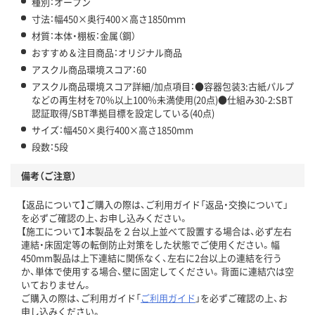
種別：オープン
寸法：幅450×奥行400×高さ1850ｍｍ
材質：本体・棚板：金属（鋼）
おすすめ＆注目商品：オリジナル商品
アスクル商品環境スコア：60
アスクル商品環境スコア詳細/加点項目：●容器包装3:古紙パルプ
などの再生材を70％以上100％未満使用(20点)●仕組み30-2:SBT
認証取得/SBT準拠目標を設定している(40点)
サイズ：幅450×奥行400×高さ1850mm
段数：5段
備考（ご注意）
【返品について】ご購入の際は、ご利用ガイド「返品・交換について」
を必ずご確認の上、お申し込みください。
【施工について】本製品を２台以上並べて設置する場合は、必ず左右
連結・床固定等の転倒防止対策をした状態でご使用ください。幅
450mm製品は上下連結に関係なく、左右に2台以上の連結を行う
か、単体で使用する場合、壁に固定してください。背面に連結穴は空
いておりません。
ご購入の際は、ご利用ガイド「
ご利用ガイド
」を必ずご確認の上、お
申し込みください。